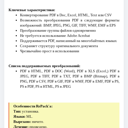
Ключевые характеристики:
Конвертирование PDF в Doc, Excel, HTML, Text или CSV
Возможность преобразования PDF в следующие форматы
изображений: BMP, JPEG, PNG, GIF, TIFF, WMF, EMF и EPS
Преобразование группы файлов одновременно
Не требуется использование Adobe Acrobat
Поддерживается PDF, написанный на многобайтных языках
Сохраняет структуру оригинального документа
Чрезвычайно прост в использовании
Список поддерживаемых преобразований:
PDF в HTML, PDF в DOC (Word), PDF в XLS (Excel,) PDF в
JPEG, PDF в TIFF, PDF в TXT, PDF в BMP (Bitmap), PDF в
PNG, PDF в CSV, PDF в GIF, PDF в WMF, PDF в EMF, PDF в PS,
PS в PDF, PS в HTML, PS в JPEG
Особенности RePack'a:
Тип:
установка.
Языки:
ML.
Вырезано:
ничего.
Лечение:
проведено.