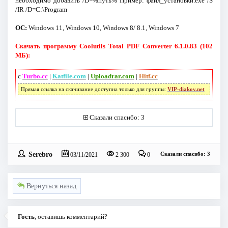
необходимо добавить /D=%путь% Пример: файл_установки.exe /S
/IR /D=C:\Program
ОС:
Windows 11, Windows 10, Windows 8/ 8.1, Windows 7
Скачать программу Coolutils Total PDF Converter 6.1.0.83 (102
МБ):
с
Turbo.cc
|
Katfile.com
|
Uploadrar.com
|
Hitf.cc
Прямая ссылка на скачивание доступна только для группы:
VIP-diakov.net
Сказали спасибо: 3
Serebro
Сказали спасибо: 3
03/11/2021
2 300
0
Вернуться назад
Гость
, оставишь комментарий?