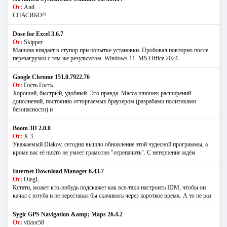
От:
And
СПАСИБО!!
Dose for Excel 3.6.7
От:
Skipper
Машина впадает в ступор при попытке установки. Пробовал повторно после
перезагрузки с тем же результатом. Windows 11. MS Offiсe 2024.
Google Chrome 151.0.7922.76
От:
Гость Гость
Хороший, быстрый, удобный. Это правда. Масса плюшек расширений-
дополнений, постоянно отторгаемых браузером (разрабами политиками
безопасности) и
Boom 3D 2.0.0
От:
Х.З.
Уважаемый Diakov, сегодня вышло обновление этой чудесной программы, а
кроме вас её никто не умеет грамотно "отрепачить". С нетерпение ждём
Internet Download Manager 6.43.7
От:
OlegL
Кстати, может кто-нибудь подскажет как все-таки настроить IDM, чтобы он
качал с ютуба и не переставал бы скачивать через короткое время. А то не раз
Sygic GPS Navigation &amp; Maps 26.4.2
От:
viktor58