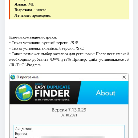
Языки:
ML.
Вырезано:
ничего.
Лечение:
проведено.
Ключи командной строки:
• Тихая установка русской версии: /S /R
• Тихая установка английской версии: /S /E
• Также возможен выбор каталога для установки: После всех ключей
необходимо добавить /D=%путь% Пример: файл_установки.exe /S
/IR /D=C:\Program