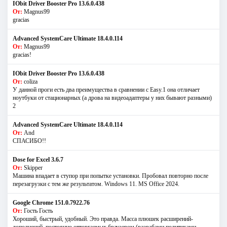
IObit Driver Booster Pro 13.6.0.438
От:
Magnus99
gracias
Advanced SystemCare Ultimate 18.4.0.114
От:
Magnus99
gracias!
IObit Driver Booster Pro 13.6.0.438
От:
coliza
У данной проги есть два преимущества в сравнении с Easy.1 она отличает
ноутбуки от стационарных (а дрова на видеоадаптеры у них бывают разными)
2
Advanced SystemCare Ultimate 18.4.0.114
От:
And
СПАСИБО!!
Dose for Excel 3.6.7
От:
Skipper
Машина впадает в ступор при попытке установки. Пробовал повторно после
перезагрузки с тем же результатом. Windows 11. MS Offiсe 2024.
Google Chrome 151.0.7922.76
От:
Гость Гость
Хороший, быстрый, удобный. Это правда. Масса плюшек расширений-
дополнений, постоянно отторгаемых браузером (разрабами политиками