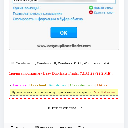
ОС:
Windows 11, Windows 10, Windows 8/ 8.1, Windows 7 - x64
Скачать программу Easy Duplicate Finder 7.13.0.29 (22,2 МБ):
с
Turbo.cc
|
Oxy cloud
|
Katfile.com
|
Uploadrar.com
|
Hitf.cc
Прямая ссылка на скачивание доступна только для группы:
VIP-diakov.net
Сказали спасибо: 12