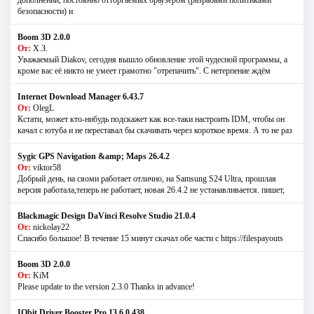
безопасности) и
Boom 3D 2.0.0
От:
Х.З.
Уважаемый Diakov, сегодня вышло обновление этой чудесной программы, а
кроме вас её никто не умеет грамотно "отрепачить". С нетерпение ждём
Internet Download Manager 6.43.7
От:
OlegL
Кстати, может кто-нибудь подскажет как все-таки настроить IDM, чтобы он
качал с ютуба и не переставал бы скачивать через короткое время. А то не раз
Sygic GPS Navigation &amp; Maps 26.4.2
От:
viktor58
Добрый день, на сяоми работает отлично, на Samsung S24 Ultra, прошлая
версия работала,теперь не работает, новая 26.4.2 не устанавливается. пишет,
Blackmagic Design DaVinci Resolve Studio 21.0.4
От:
nickolay22
Спасибо большое! В течение 15 минут скачал обе части с https://filespayouts
Boom 3D 2.0.0
От:
KiM
Please update to the version 2.3.0 Thanks in advance!
IObit Driver Booster Pro 13.6.0.438