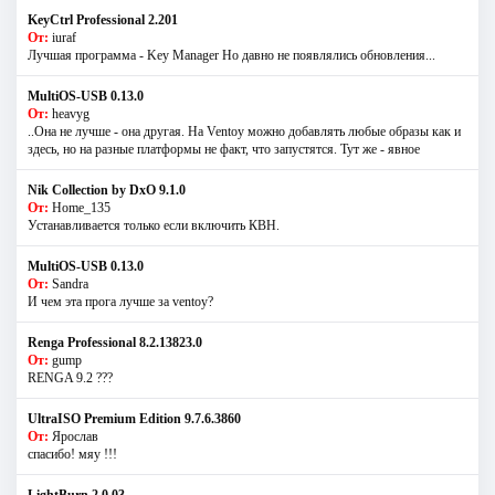
KeyCtrl Professional 2.201
От:
iuraf
Лучшая программа - Key Manager Но давно не появлялись обновления...
MultiOS-USB 0.13.0
От:
heavyg
..Она не лучше - она другая. На Ventoy можно добавлять любые образы как и
здесь, но на разные платформы не факт, что запустятся. Тут же - явное
Nik Collection by DxO 9.1.0
От:
Home_135
Устанавливается только если включить КВН.
MultiOS-USB 0.13.0
От:
Sandra
И чем эта прога лучше за ventoy?
Renga Professional 8.2.13823.0
От:
gump
RENGA 9.2 ???
UltraISO Premium Edition 9.7.6.3860
От:
Ярослав
спасибо! мяу !!!