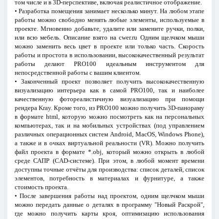
том числе и в 3D-перспективе, включая реалистичное отображение.
• Разработка помещения занимает несколько минут. На любом этапе
работы можно свободно менять любые элементы, используемые в
проекте. Мгновенно добавьте, удалите или замените ручки, полки,
или всю мебель. Описание взято на cwer.ru Одним щелчком мыши
можно заменить весь цвет в проекте или только часть. Скорость
работы и простота в использовании, высококачественный результат
работы делают PRO100 идеальным инструментом для
непосредственной работы с вашим клиентом.
• Законченный проект позволяет получить высококачественную
визуализацию интерьера как в самой PRO100, так и наиболее
качественную фотореалистичную визуализацию при помощи
рендера Kray. Кроме того, из PRO100 можно получить 3D-панораму
в формате html, которую можно посмотреть как на персональных
компьютерах, так и на мобильных устройствах (под управлением
различных операционных систем Android, MacOS, Windows Phone),
а также и в очках виртуальной реальности (VR). Можно получить
файл проекта в формате *.obj, который можно открыть в любой
среде САПР (CAD-системе). При этом, в любой момент времени
доступны точные отчёты для производства: список деталей, список
элементов, потребность в материалах и фурнитуре, а также
стоимость проекта.
• После завершения работы над проектом, одним щелчком мыши
можно передать данные о деталях в программу "Новый Раскрой",
где можно получить карты кроя, оптимизацию использования