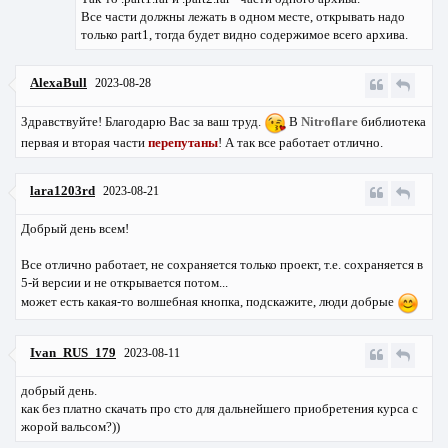
Все части должны лежать в одном месте, открывать надо
только part1, тогда будет видно содержимое всего архива.
AlexaBull
2023-08-28
Здравствуйте! Благодарю Вас за ваш труд.
В
Nitroflare
библиотека
первая и вторая части
перепутаны
! А так все работает отлично.
lara1203rd
2023-08-21
Добрый день всем!
Все отлично работает, не сохраняется только проект, т.е. сохраняется в
5-й версии и не открывается потом...
может есть какая-то волшебная кнопка, подскажите, люди добрые
Ivan_RUS_179
2023-08-11
добрый день.
как без платно скачать про сто для дальнейшего приобретения курса с
жорой вальсом?))