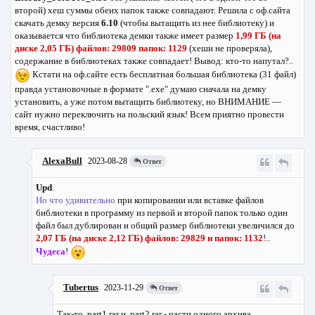
второй) хеш суммы обеих папок также совпадают. Решила с оф.сайта
скачать демку версия
6.10
(чтобы вытащить из нее библиотеку) и
оказывается что библиотека демки также имеет размер
1,99 ГБ (на
диске 2,05 ГБ) файлов: 29809 папок: 1129
(хеши не проверяла),
содержание в библиотеках также совпадает! Вывод: кто-то напутал?..
Кстати на оф.сайте есть бесплатная большая библиотека (31 файл)
правда установочные в формате ".exe" думаю сначала на демку
установить, а уже потом вытащить библиотеку, но ВНИМАНИЕ —
сайт нужно переключить на польский язык! Всем приятно провести
время, счастливо!
AlexaBull
2023-08-28
Ответ
Upd
.
Но что удивительно
при копировании или вставке файлов
библиотеки в программу из первой и второй папок только один
файл был дублирован и общий размер библиотеки увеличился до
2,07 ГБ (на диске 2,12 ГБ) файлов: 29829 и папок: 1132
!..
Чудеса
!
Tubertus
2023-11-29
Ответ
Так-то .part1.rar и .part2.rar - части одного архива.