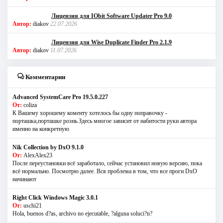
Лицензия для IObit Software Updater Pro 9.0
Автор:
diakov
22.07.2026
Лицензия для Wise Duplicate Finder Pro 2.1.9
Автор:
diakov
11.07.2026
Комментарии
Advanced SystemCare Pro 19.5.0.227
От:
coliza
К Вашему хорошему коменту хотелось бы одну поправочку -
порташка,порташке рознь.Здесь многое зависит от набитости руки автора
именно на конкретную
Nik Collection by DxO 9.1.0
От:
AlexAlex23
После переустановки всё заработало, сейчас установил новую версию, пока
всё нормально. Посмотрю далее. Вся проблема в том, что все проги DxO
начинают
Right Click Windows Magic 3.0.1
От:
uschi21
Hola, buenos d?as, archivo no ejecutable, ?alguna soluci?n?