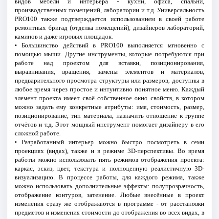
видов мебели и интерьера - кухни, офиса, спальни,
производственных помещений, лаборатории и т.д. Универсальность
PRO100 также подтверждается использованием в своей работе
ремонтных бригад (отделка помещений), дизайнеров лабораторий,
каминов и даже игровых площадок.
• Большинство действий в PRO100 выполняется мгновенно с
помощью мыши. Другие инструменты, которые потребуются при
работе над проектом для вставки, позиционирования,
выравнивания, вращения, замены элементов и материалов,
предварительного просмотра структуры или размеров, доступны в
любое время через простое и интуитивно понятное меню. Каждый
элемент проекта имеет своё собственное окно свойств, в котором
можно задать ему конкретные атрибуты: имя, стоимость, размер,
позиционирование, тип материала, назначить отношение к группе
отчётов и т.д. Этот мощный инструмент помогает дизайнеру в его
сложной работе.
• Разработанный интерьер можно быстро посмотреть в семи
проекциях (видах), также и в режиме 3D-перспективы. Во время
работы можно использовать пять режимов отображения проекта:
каркас, эскиз, цвет, текстура и полноценную реалистичную 3D-
визуализацию. В процессе работы, для каждого режима, также
можно использовать дополнительные эффекты: полупрозрачность,
отображение контуров, затенение. Любые внесённые в проект
изменения сразу же отображаются в программе - от расстановки
предметов и изменения стоимости до отображения во всех видах, в