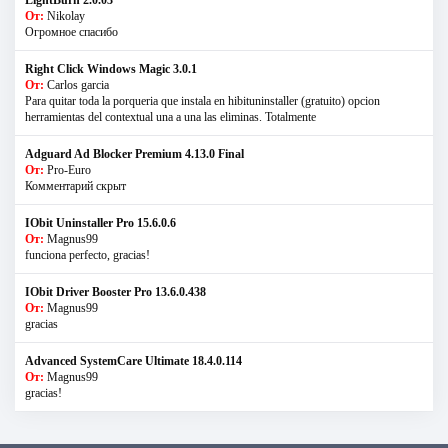
LightBurn 2.0.03
От:
Nikolay
Огромное спасибо
Right Click Windows Magic 3.0.1
От:
Carlos garcia
Para quitar toda la porqueria que instala en hibituninstaller (gratuito) opcion
herramientas del contextual una a una las eliminas. Totalmente
Adguard Ad Blocker Premium 4.13.0 Final
От:
Pro-Euro
Комментарий скрыт
IObit Uninstaller Pro 15.6.0.6
От:
Magnus99
funciona perfecto, gracias!
IObit Driver Booster Pro 13.6.0.438
От:
Magnus99
gracias
Advanced SystemCare Ultimate 18.4.0.114
От:
Magnus99
gracias!