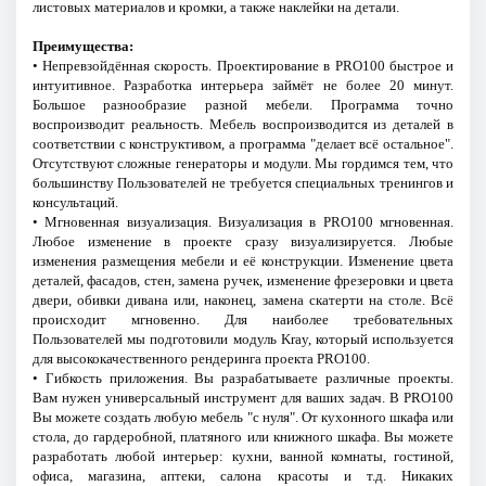
листовых материалов и кромки, а также наклейки на детали.
Преимущества:
• Непревзойдённая скорость. Проектирование в PRO100 быстрое и
интуитивное. Разработка интерьера займёт не более 20 минут.
Большое разнообразие разной мебели. Программа точно
воспроизводит реальность. Мебель воспроизводится из деталей в
соответствии с конструктивом, а программа "делает всё остальное".
Отсутствуют сложные генераторы и модули. Мы гордимся тем, что
большинству Пользователей не требуется специальных тренингов и
консультаций.
• Мгновенная визуализация. Визуализация в PRO100 мгновенная.
Любое изменение в проекте сразу визуализируется. Любые
изменения размещения мебели и её конструкции. Изменение цвета
деталей, фасадов, стен, замена ручек, изменение фрезеровки и цвета
двери, обивки дивана или, наконец, замена скатерти на столе. Всё
происходит мгновенно. Для наиболее требовательных
Пользователей мы подготовили модуль Kray, который используется
для высококачественного рендеринга проекта PRO100.
• Гибкость приложения. Вы разрабатываете различные проекты.
Вам нужен универсальный инструмент для ваших задач. В PRO100
Вы можете создать любую мебель "с нуля". От кухонного шкафа или
стола, до гардеробной, платяного или книжного шкафа. Вы можете
разработать любой интерьер: кухни, ванной комнаты, гостиной,
офиса, магазина, аптеки, салона красоты и т.д. Никаких