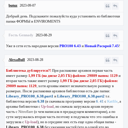
butuz
2023-09-07
Добрый день. Подскажите пожалуйста куда установить из библиотеки
папки ФОРМЫ и ENVIROMENTS
Гость Gennady
2023-08-29
Уже в сети есть народная версия
PRO100 6.43
и
Новый Раскрой 7.45
!
AlexaBull
2023-08-28
Библиотека дублируется?!
При распаковке архивов первая часть
имеет размер
1,99 ГБ (на диске 2,05 ГБ) файлов: 29809 папок: 1129
и
вторая часть также имеет размер
1,99 ГБ (на диске 2,05 ГБ) файлов:
29809 папок: 1129
, хотя архивы имеют незначительную разницу в
размерах. После распаковки архивов библиотеки есть две папки:
Library_PRO100_6.38.part1
и
Library_PRO100_6.38.part2
т.е.
библиотека версии
6.38
(я скачивала программу версии
6. 41
с
Katfile
, а
архивы библиотеки с
Up-load
, но сначала загружала архив первую
часть с
Nitroflare
(о чем написала в предыдущем комментарии), а по
сути загружалась вторая часть поэтому я подумала что это ошибка и
загрузила с
Up-load
), но в середине них есть еще одна общая папка -
Library_PRO100_6.38
без указания частей (что в одной что во