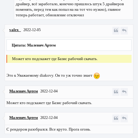
драйвер, всё заработало, конечно пришлось штук 5 драйверов
поменять, перед тем как попал на на тот что нужно), главное
теперь работает, обновление отключил
valex_
2022-12-05
Цитата: Малевич Артем
Может кто подскажет где Базис рабочий скачать.
Это к Уважаемому diakovу. Он то уж точно знает
Малевич Артем
2022-12-04
Может кто подскажет где Базис рабочий скачать.
Малевич Артем
2022-12-04
С рендером разобрался. Все круто. Прога огонь.