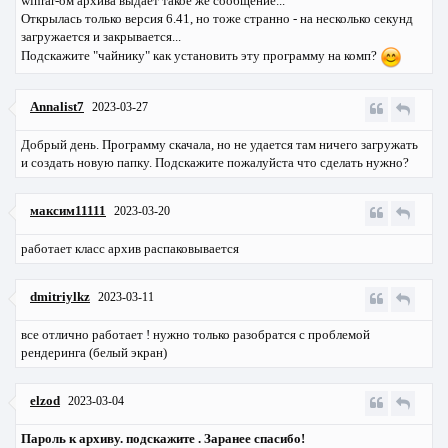
winrar-ом архива выдает такое же сообщение...
Открылась только версия 6.41, но тоже странно - на несколько секунд
загружается и закрывается...
Подскажите "чайнику" как установить эту программу на комп?
Annalist7
2023-03-27
Добрый день. Программу скачала, но не удается там ничего загружать
и создать новую папку. Подскажите пожалуйста что сделать нужно?
максим11111
2023-03-20
работает класс архив распаковывается
dmitriylkz
2023-03-11
все отлично работает ! нужно только разобратся с проблемой
рендеринга (белый экран)
elzod
2023-03-04
Пароль к архиву. подскажите . Заранее спасибо!