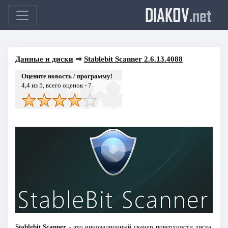
DIAKOV
.net
Данные и диски
⇒
Stablebit Scanner 2.6.13.4088
Оцените новость / программу!
4,4
из 5, всего оценок -
7
Stablebit Scanner
- это инновационный сканер поверхности диска,