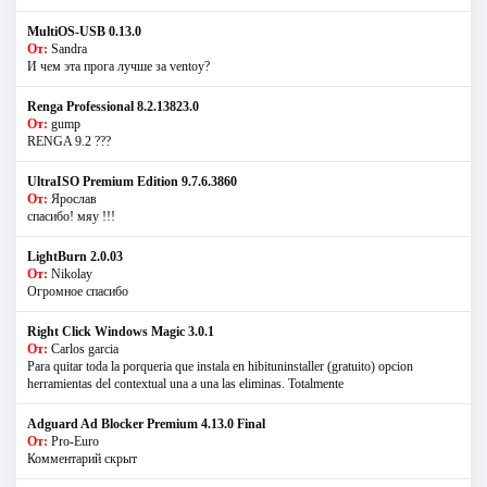
MultiOS-USB 0.13.0
От:
Sandra
И чем эта прога лучше за ventoy?
Renga Professional 8.2.13823.0
От:
gump
RENGA 9.2 ???
UltraISO Premium Edition 9.7.6.3860
От:
Ярослав
спасибо! мяу !!!
LightBurn 2.0.03
От:
Nikolay
Огромное спасибо
Right Click Windows Magic 3.0.1
От:
Carlos garcia
Para quitar toda la porqueria que instala en hibituninstaller (gratuito) opcion
herramientas del contextual una a una las eliminas. Totalmente
Adguard Ad Blocker Premium 4.13.0 Final
От:
Pro-Euro
Комментарий скрыт