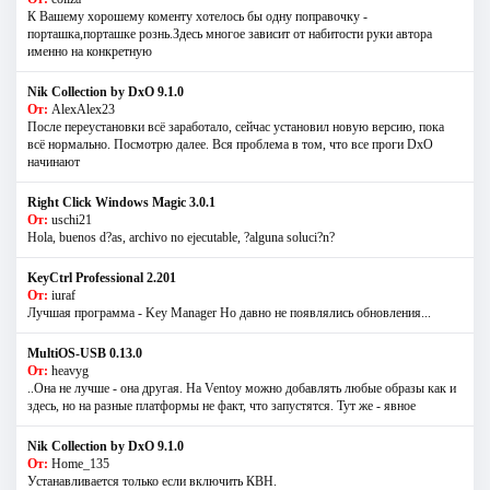
К Вашему хорошему коменту хотелось бы одну поправочку -
порташка,порташке рознь.Здесь многое зависит от набитости руки автора
именно на конкретную
Nik Collection by DxO 9.1.0
От:
AlexAlex23
После переустановки всё заработало, сейчас установил новую версию, пока
всё нормально. Посмотрю далее. Вся проблема в том, что все проги DxO
начинают
Right Click Windows Magic 3.0.1
От:
uschi21
Hola, buenos d?as, archivo no ejecutable, ?alguna soluci?n?
KeyCtrl Professional 2.201
От:
iuraf
Лучшая программа - Key Manager Но давно не появлялись обновления...
MultiOS-USB 0.13.0
От:
heavyg
..Она не лучше - она другая. На Ventoy можно добавлять любые образы как и
здесь, но на разные платформы не факт, что запустятся. Тут же - явное
Nik Collection by DxO 9.1.0
От:
Home_135
Устанавливается только если включить КВН.