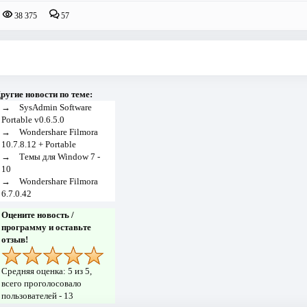
38 375
57
ругие новости по теме:
→
SysAdmin Software
Portable v0.6.5.0
→
Wondershare Filmora
10.7.8.12 + Portable
→
Темы для Window 7 -
10
→
Wondershare Filmora
6.7.0.42
Оцените новость /
программу и оставьте
отзыв!
Средняя оценка:
5
из 5,
всего проголосовало
пользователей -
13