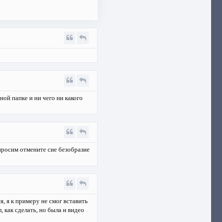
ой папке и ни чего ни какого
просим отмените сие безобразие
я, я к примеру не смог вставить
, как сделать, но была и видео