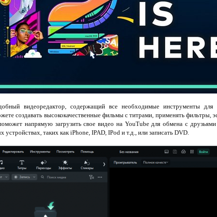
обный видеоредактор, содержащий все необходимые инструменты для р
можете создавать высококачественные фильмы с титрами, применять фильтры, 
 поможет напрямую загрузить свое видео на YouTube для обмена с друзьями 
устройствах, таких как iPhone, IPAD, IPod и т.д., или записать DVD.