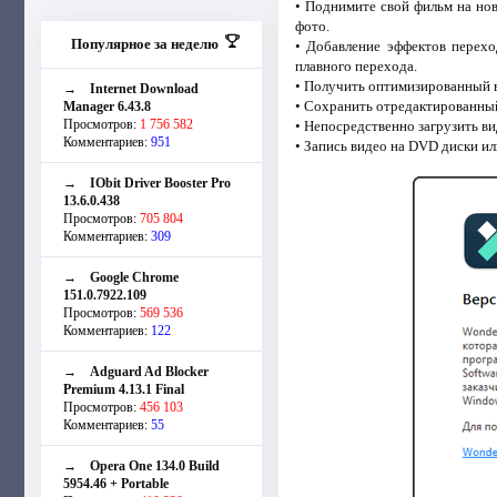
• Поднимите свой фильм на нов
фото.
Популярное за неделю
• Добавление эффектов перехо
плавного перехода.
• Получить оптимизированный вид
→
Internet Download
• Сохранить отредактированный
Manager 6.43.8
Просмотров:
1 756 582
• Непосредственно загрузить в
Комментариев:
951
• Запись видео на DVD диски и
→
IObit Driver Booster Pro
13.6.0.438
Просмотров:
705 804
Комментариев:
309
→
Google Chrome
151.0.7922.109
Просмотров:
569 536
Комментариев:
122
→
Adguard Ad Blocker
Premium 4.13.1 Final
Просмотров:
456 103
Комментариев:
55
→
Opera One 134.0 Build
5954.46 + Portable