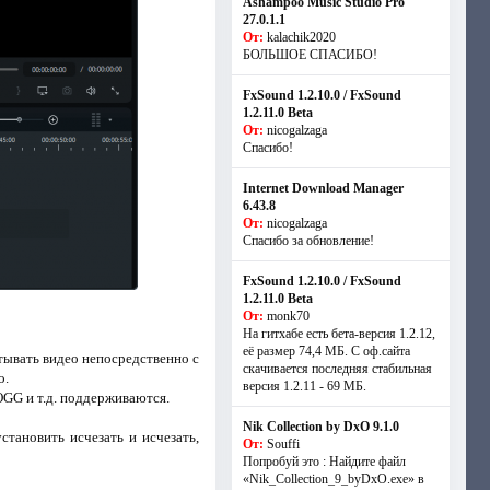
Ashampoo Music Studio Pro
27.0.1.1
От:
kalachik2020
БОЛЬШОЕ СПАСИБО!
FxSound 1.2.10.0 / FxSound
1.2.11.0 Beta
От:
nicogalzaga
Спасибо!
Internet Download Manager
6.43.8
От:
nicogalzaga
Спасибо за обновление!
FxSound 1.2.10.0 / FxSound
1.2.11.0 Beta
От:
monk70
На гитхабе есть бета-версия 1.2.12,
её размер 74,4 МБ. С оф.сайта
тывать видео непосредственно с
скачивается последняя стабильная
о.
версия 1.2.11 - 69 МБ.
GG и т.д. поддерживаются.
Nik Collection by DxO 9.1.0
становить исчезать и исчезать,
От:
Souffi
Попробуй это : Найдите файл
«Nik_Collection_9_byDxO.exe» в