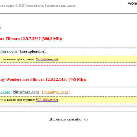
4
e Filmora 12.5.7.3767 (500,2 МБ):
oflare.com
|
Userupload.net
|
упна только для группы:
VIP-diakov.net
у Wondershare Filmora 12.0.12.1450 (445 МБ):
le.com
|
Nitroflare.com
|
Uploadydl.com
|
упна только для группы:
VIP-diakov.net
Сказали спасибо: 75