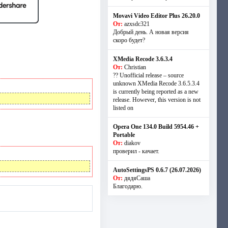
Movavi Video Editor Plus 26.20.0
От:
azxsdc321
Добрый день. А новая версия
скоро будет?
XMedia Recode 3.6.3.4
От:
Christian
?? Unofficial release – source
unknown XMedia Recode 3.6.5.3.4
is currently being reported as a new
release. However, this version is not
listed on
Opera One 134.0 Build 5954.46 +
Portable
От:
diakov
проверил - качает.
AutoSettingsPS 0.6.7 (26.07.2026)
От:
дядяСаша
Благодарю.