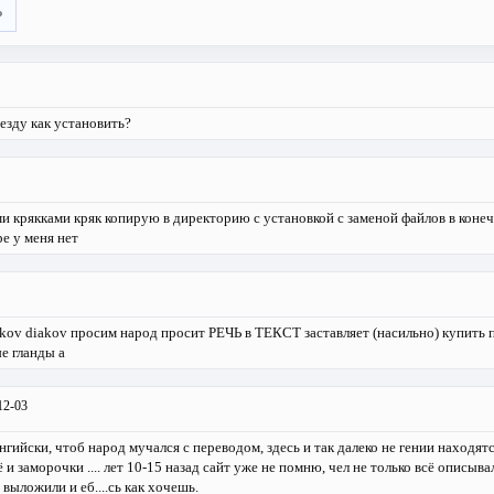
ь
езду как установить?
и крякками кряк копирую в директорию с установкой с заменой файлов в конечн
е у меня нет
ov diakov просим народ просит РЕЧЬ в ТЕКСТ заставляет (насильно) купить 
е гланды а
12-03
нгийски, чтоб народ мучался с переводом, здесь и так далеко не гении находятс
 и заморочки .... лет 10-15 назад сайт уже не помню, чел не только всё описывал
 выложили и еб....сь как хочешь.