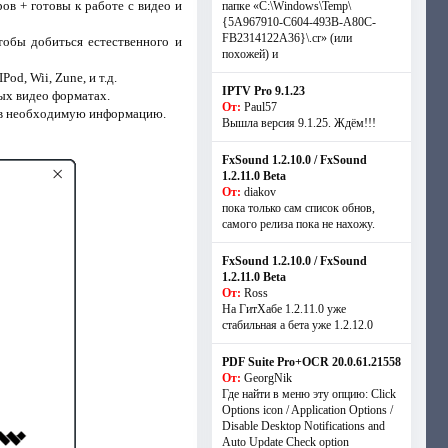
ов + готовы к работе с видео и
папке «C:\Windows\Temp\
{5A967910-C604-493B-A80C-
FB2314122A36}\.cr» (или
обы добиться естественного и
похожей) и
od, Wii, Zune, и т.д.
IPTV Pro 9.1.23
ых видео форматах.
От:
Paul57
нив необходимую информацию.
Вышла версия 9.1.25. Ждём!!!
FxSound 1.2.10.0 / FxSound
1.2.11.0 Beta
От:
diakov
пока только сам список обнов,
самого релиза пока не нахожу.
FxSound 1.2.10.0 / FxSound
1.2.11.0 Beta
От:
Ross
На ГитХабе 1.2.11.0 уже
стабильная а бета уже 1.2.12.0
PDF Suite Pro+OCR 20.0.61.21558
От:
GeorgNik
Где найти в меню эту опцию: Click
Options icon / Application Options /
Disable Desktop Notifications and
Auto Update Check option