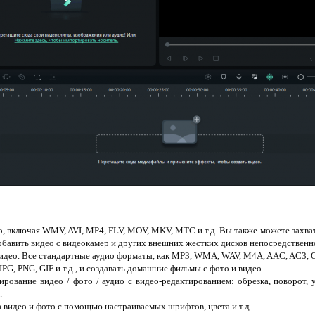
о, включая WMV, AVI, MP4, FLV, MOV, MKV, МТС и т.д. Вы также можете захва
добавить видео с видеокамер и других внешних жестких дисков непосредственн
идео. Все стандартные аудио форматы, как MP3, WMA, WAV, M4A, AAC, AC3, O
PG, PNG, GIF и т.д., и создавать домашние фильмы с фото и видео.
ирование видео / фото / аудио с видео-редактированием: обрезка, поворот, у
.
 видео и фото с помощью настраиваемых шрифтов, цвета и т.д.