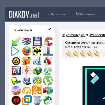
DIAKOV
.net
Программы
Библиотека
Рекомендуем
Мультимедиа
⇒
Wondersha
Оцените новость / программ
5
из 5, всего оценок -
13