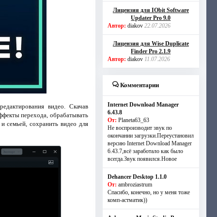
Лицензия для IObit Software
Updater Pro 9.0
Автор:
diakov
22.07.2026
Лицензия для Wise Duplicate
Finder Pro 2.1.9
Автор:
diakov
11.07.2026
Комментарии
Internet Download Manager
едактирования видео. Скачав
6.43.8
эффекты перехода, обрабатывать
От:
Planeta63_63
и семьей, сохранить видео для
Не воспроизводит звук по
окончании загрузки.Переустановил
версию Internet Download Manager
6.43.7,всё заработало как было
всегда.Звук появился.Новое
Dehancer Desktop 1.1.0
От:
ambroziastrum
Спасибо, конечно, но у меня тоже
комп-астматик))