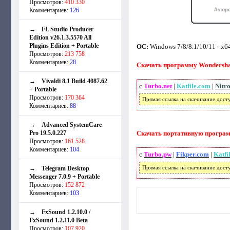
Просмотров:
410 330
Комментариев:
126
→
FL Studio Producer
Edition v26.1.3.5570 All
Plugins Edition + Portable
ОС:
Windows 7/8/8.1/10/11 - x6
Просмотров:
213 758
Комментариев:
28
Скачать программу Wondershar
→
Vivaldi 8.1 Build 4087.62
с
Turbo.net
|
Katfile.com
|
Nitr
+ Portable
Просмотров:
170 364
Прямая ссылка на скачивание дост
Комментариев:
88
→
Advanced SystemCare
Pro 19.5.0.227
Скачать портативную программ
Просмотров:
161 528
Комментариев:
104
с
Turbo.pw
|
Fikper.com
|
Katfi
→
Telegram Desktop
Прямая ссылка на скачивание дост
Messenger 7.0.9 + Portable
Просмотров:
152 872
Комментариев:
103
→
FxSound 1.2.10.0 /
FxSound 1.2.11.0 Beta
Просмотров:
107 920