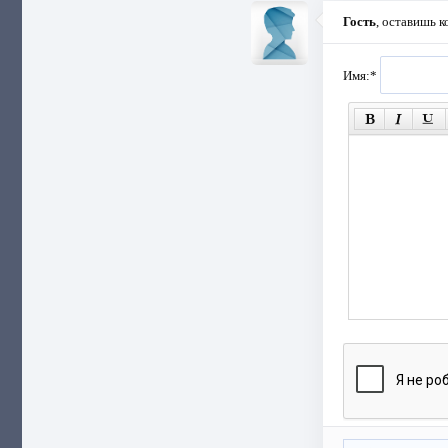
Гость
, оставишь 
Имя:
*