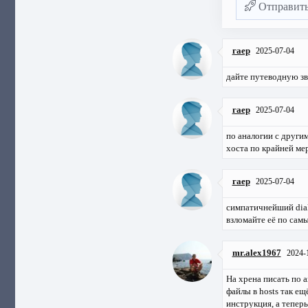
Отправит
гаер
2025-07-04
дайте путеводную зв
гаер
2025-07-04
по аналогии с другим
хоста по крайней мер
гаер
2025-07-04
симпатичнейший diak
взломайте её по самы
mr.alex1967
2024-
На хрена писать по а
файлы в hosts так ещё
инструкция, а теперь