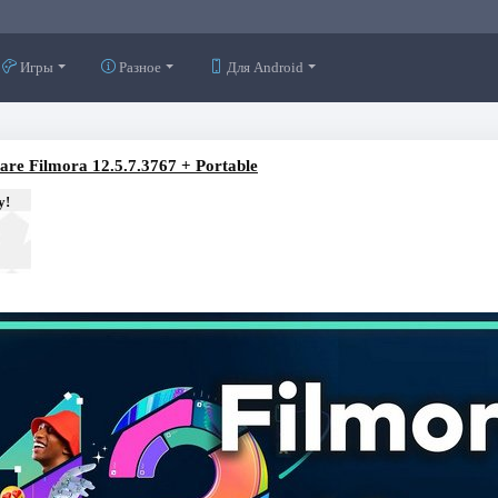
Игры
Разное
Для Android
re Filmora 12.5.7.3767 + Portable
у!