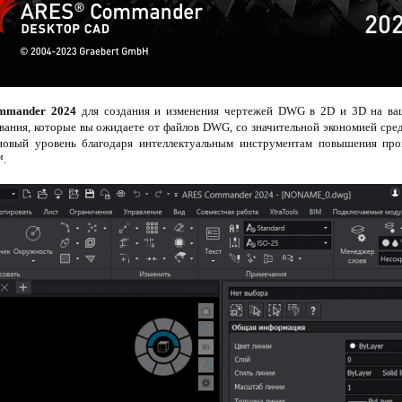
mmander 2024
для создания и изменения чертежей DWG в 2D и 3D на ва
вания, которые вы ожидаете от файлов DWG, со значительной экономией ср
новый уровень благодаря интеллектуальным инструментам повышения про
™.