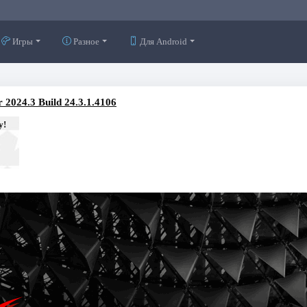
Игры
Разное
Для Android
024.3 Build 24.3.1.4106
у!