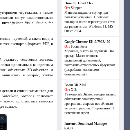
Dose for Excel 3.6.7
От:
Skipper
вумерными чертежами, а также
Машина впадает в ступор при
попытке установки. Пробовал
ователи могут самостоятельно
повторно после перезагрузки с тем
интерфейсов Visual Studio for
же результатом. Windows 11. MS
Offiсe 2024.
енных чертежей, а также ввод и
Google Chrome 151.0.7922.109
ается экспорт в формате PDF, в
От:
Гость Гость
Хороший, быстрый, удобный. Это
правда. Масса плюшек
 редактор текстовых вставок,
расширений-дополнений,
аливки привязаны к конкретным
постоянно отторгаемых браузером
ения объемных 3D-объектов и
(разрабами политиками
безопасности) и
 записывать в макрос, чтобы
Boom 3D 2.0.0
От:
Х.З.
 детали и списки элементов для
Уважаемый Diakov, сегодня вышло
VoiceNote, которая позволяет
обновление этой чудесной
жу можно использовать выноски
программы, а кроме вас её никто
де ссылок.
не умеет грамотно "отрепачить". С
нетерпение ждём
Internet Download Manager
6.43.7