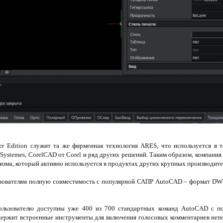
Edition служит та же фирменная технология ARES, что используется в та
t Systemes, CorelCAD от Corel и ряд других решений. Таким образом, компани
зма, который активно используется в продуктах других крупных производите
зователям полную совместимость с популярной САПР AutoCAD – формат DWG 
ользователю доступны уже 400 из 700 стандартных команд AutoCAD с п
ержит встроенные инструменты для включения голосовых комментариев неп