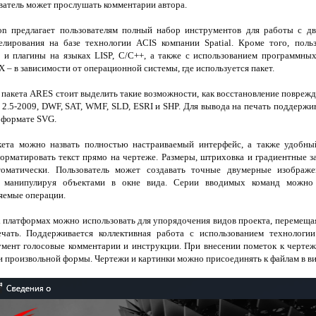
ователь может прослушать комментарии автора.
n предлагает пользователям полный набор инструментов для работы с д
лирования на базе технологии ACIS компании Spatial. Кроме того, польз
 и плагины на языках LISP, C/C++, а также с использованием программных 
X – в зависимости от операционной системы, где используется пакет.
акета ARES стоит выделить такие возможности, как восстановление поврежд
.5-2009, DWF, SAT, WMF, SLD, ESRI и SHP. Для вывода на печать поддержив
 формате SVG.
кета можно назвать полностью настраиваемый интерфейс, а также удобный
форматировать текст прямо на чертеже. Размеры, штриховка и градиентные з
томатически. Пользователь может создавать точные двумерные изображ
, манипулируя объектами в окне вида. Серии вводимых команд можно
яемые операции.
 платформах можно использовать для упорядочения видов проекта, перемещая
чать. Поддерживается коллективная работа с использованием технологии 
кумент голосовые комментарии и инструкции. При внесении пометок к черте
и произвольной формы. Чертежи и картинки можно присоединять к файлам в ви