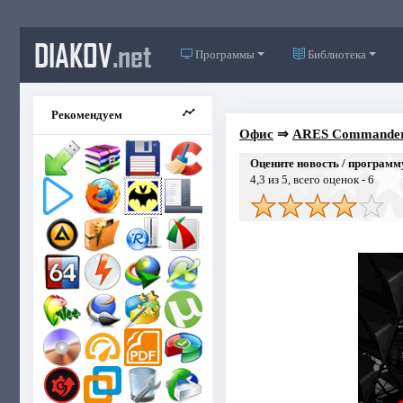
DIAKOV
.net
Программы
Библиотека
Рекомендуем
Офис
⇒
ARES Commander 2
Оцените новость / программ
4,3
из 5, всего оценок -
6