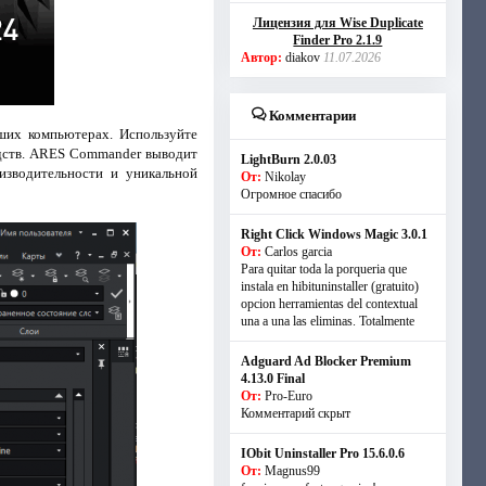
Лицензия для Wise Duplicate
Finder Pro 2.1.9
Автор:
diakov
11.07.2026
Комментарии
ших компьютерах. Используйте
едств. ARES Commander выводит
LightBurn 2.0.03
изводительности и уникальной
От:
Nikolay
Огромное спасибо
Right Click Windows Magic 3.0.1
От:
Carlos garcia
Para quitar toda la porqueria que
instala en hibituninstaller (gratuito)
opcion herramientas del contextual
una a una las eliminas. Totalmente
Adguard Ad Blocker Premium
4.13.0 Final
От:
Pro-Euro
Комментарий скрыт
IObit Uninstaller Pro 15.6.0.6
От:
Magnus99