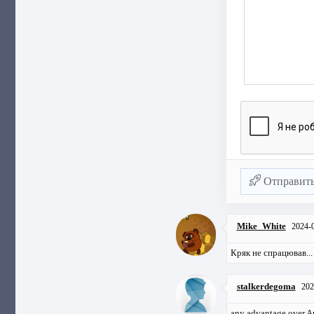
Отправит
Mike_White
2024-
Кряк не спрацював...
stalkerdegoma
202
any advantage over 