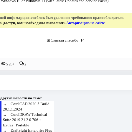
 Windows 10 or Windows 11 (with latest Updates and Service Packs)
нной инфомарции или блок был удален по требованию правообладателя.
ить доступ, вам необходимо выполнить
Авторизацию на сайте
Сказали спасибо: 14
5 267
2
Другие новости по теме:
→
CorelCAD 2020.5 Build
20.1.1.2024
→
CorelDRAW Technical
Suite 2019 21.2.0.706 +
Extras+ Portable
→
DraftSight Enterprise Plus