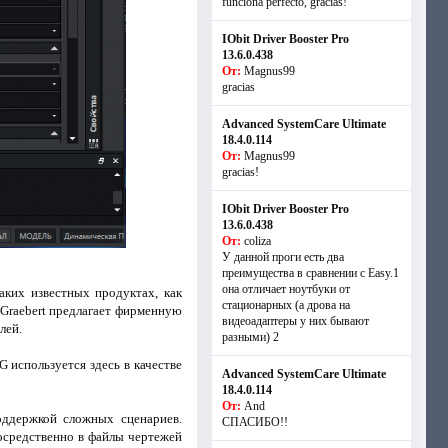
funciona perfecto, gracias!
IObit Driver Booster Pro
13.6.0.438
От:
Magnus99
gracias
Advanced SystemCare Ultimate
18.4.0.114
От:
Magnus99
gracias!
IObit Driver Booster Pro
13.6.0.438
От:
coliza
У данной проги есть два
преимущества в сравнении с Easy.1
она отличает ноутбуки от
ких известных продуктах, как
стационарных (а дрова на
я Graebert предлагает фирменную
видеоадаптеры у них бывают
лей.
разными) 2
используется здесь в качестве
Advanced SystemCare Ultimate
18.4.0.114
От:
And
оддержкой сложных сценариев.
СПАСИБО!!
осредственно в файлы чертежей