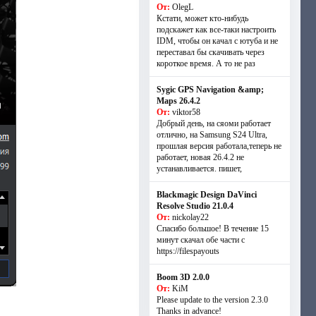
От:
OlegL
Кстати, может кто-нибудь
подскажет как все-таки настроить
IDM, чтобы он качал с ютуба и не
переставал бы скачивать через
короткое время. А то не раз
Sygic GPS Navigation &amp;
Maps 26.4.2
От:
viktor58
Добрый день, на сяоми работает
отлично, на Samsung S24 Ultra,
прошлая версия работала,теперь не
работает, новая 26.4.2 не
устанавливается. пишет,
Blackmagic Design DaVinci
Resolve Studio 21.0.4
От:
nickolay22
Спасибо большое! В течение 15
минут скачал обе части с
https://filespayouts
Boom 3D 2.0.0
От:
KiM
Please update to the version 2.3.0
Thanks in advance!