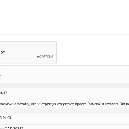
ь
01-17
 возможно потому, что инструкция отсутвует, просто "замена" в каталоге Bin н
3-04-03
AutoCAD 2024?