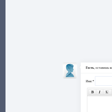
Гость
, оставишь 
Имя:
*