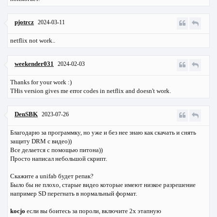
pjotrcz
2024-03-11
netflix not work..
weekender031
2024-02-03
Thanks for your work :)
THis version gives me error codes in netflix and doesn't work.
DenSBK
2023-07-26
Благодарю за программку, но уже и без нее знаю как скачать и снять
защиту DRM с видео))
Все делается с помощью питона))
Просто написал небольшой скрипт.
Скажите а unifab будет репак?
Было бы не плохо, старые видео которые имеют низкое разрешение
например SD перегнать в нормальный формат.
kocjo
если вы боитесь за пороли, включите 2х этапную