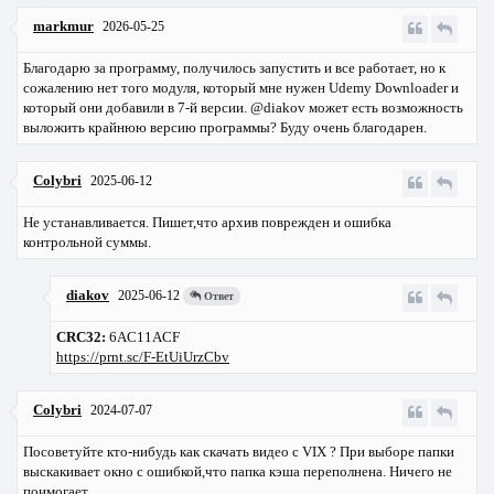
markmur
2026-05-25
Благодарю за программу, получилось запустить и все работает, но к
сожалению нет того модуля, который мне нужен Udemy Downloader и
который они добавили в 7-й версии. @diakov может есть возможность
выложить крайнюю версию программы? Буду очень благодарен.
Colybri
2025-06-12
Не устанавливается. Пишет,что архив поврежден и ошибка
контрольной суммы.
diakov
2025-06-12
Ответ
CRC32:
6AC11ACF
https://prnt.sc/F-EtUiUrzCbv
Colybri
2024-07-07
Посоветуйте кто-нибудь как скачать видео с VIX ? При выборе папки
выскакивает окно с ошибкой,что папка кэша переполнена. Ничего не
поимогает.