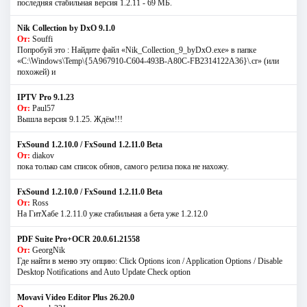
последняя стабильная версия 1.2.11 - 69 МБ.
Nik Collection by DxO 9.1.0
От:
Souffi
Попробуй это : Найдите файл «Nik_Collection_9_byDxO.exe» в папке
«C:\Windows\Temp\{5A967910-C604-493B-A80C-FB2314122A36}\.cr» (или
похожей) и
IPTV Pro 9.1.23
От:
Paul57
Вышла версия 9.1.25. Ждём!!!
FxSound 1.2.10.0 / FxSound 1.2.11.0 Beta
От:
diakov
пока только сам список обнов, самого релиза пока не нахожу.
FxSound 1.2.10.0 / FxSound 1.2.11.0 Beta
От:
Ross
На ГитХабе 1.2.11.0 уже стабильная а бета уже 1.2.12.0
PDF Suite Pro+OCR 20.0.61.21558
От:
GeorgNik
Где найти в меню эту опцию: Click Options icon / Application Options / Disable
Desktop Notifications and Auto Update Check option
Movavi Video Editor Plus 26.20.0