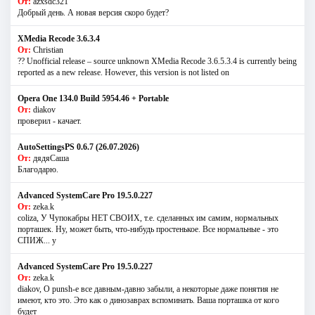
От:
azxsdc321
Добрый день. А новая версия скоро будет?
XMedia Recode 3.6.3.4
От:
Christian
?? Unofficial release – source unknown XMedia Recode 3.6.5.3.4 is currently being
reported as a new release. However, this version is not listed on
Opera One 134.0 Build 5954.46 + Portable
От:
diakov
проверил - качает.
AutoSettingsPS 0.6.7 (26.07.2026)
От:
дядяСаша
Благодарю.
Advanced SystemCare Pro 19.5.0.227
От:
zeka.k
coliza, У Чупокабры НЕТ СВОИХ, т.е. сделанных им самим, нормальных
порташек. Ну, может быть, что-нибудь простенькое. Все нормальные - это
СПИЖ... у
Advanced SystemCare Pro 19.5.0.227
От:
zeka.k
diakov, О punsh-е все давным-давно забыли, а некоторые даже понятия не
имеют, кто это. Это как о динозаврах вспоминать. Ваша порташка от кого
будет