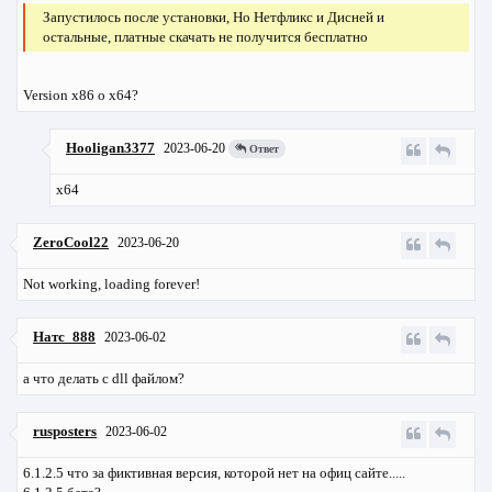
Запустилось после установки, Но Нетфликс и Дисней и
остальные, платные скачать не получится бесплатно
Version x86 o x64?
Hooligan3377
2023-06-20
Ответ
х64
ZeroCool22
2023-06-20
Not working, loading forever!
Натс_888
2023-06-02
а что делать с dll файлом?
rusposters
2023-06-02
6.1.2.5 что за фиктивная версия, которой нет на офиц сайте.....