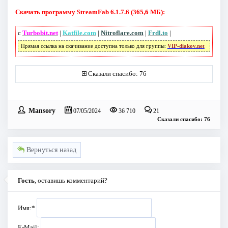
Скачать программу StreamFab 6.1.7.6 (365,6 МБ):
с
Turbobit.net
|
Katfile.com
|
Nitroflare.com
|
Frdl.to
|
Прямая ссылка на скачивание доступна только для группы:
VIP-diakov.net
Сказали спасибо: 76
Mansory
07/05/2024
36 710
21
Сказали спасибо: 76
Вернуться назад
Гость
, оставишь комментарий?
Имя:
*
E-Mail: