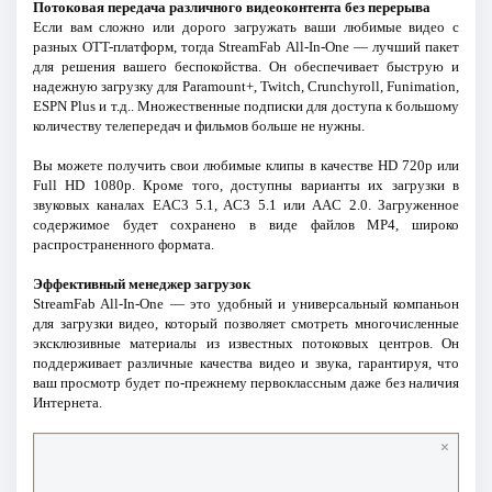
Потоковая передача различного видеоконтента без перерыва
Если вам сложно или дорого загружать ваши любимые видео с
разных OTT-платформ, тогда StreamFab All-In-One — лучший пакет
для решения вашего беспокойства. Он обеспечивает быструю и
надежную загрузку для Paramount+, Twitch, Crunchyroll, Funimation,
ESPN Plus и т.д.. Множественные подписки для доступа к большому
количеству телепередач и фильмов больше не нужны.
Вы можете получить свои любимые клипы в качестве HD 720p или
Full HD 1080p. Кроме того, доступны варианты их загрузки в
звуковых каналах EAC3 5.1, AC3 5.1 или AAC 2.0. Загруженное
содержимое будет сохранено в виде файлов MP4, широко
распространенного формата.
Эффективный менеджер загрузок
StreamFab All-In-One — это удобный и универсальный компаньон
для загрузки видео, который позволяет смотреть многочисленные
эксклюзивные материалы из известных потоковых центров. Он
поддерживает различные качества видео и звука, гарантируя, что
ваш просмотр будет по-прежнему первоклассным даже без наличия
Интернета.