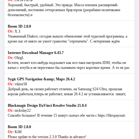
От:
Гость Гость
Хороший, быстрый, удобный. Это правда. Масса плюшек расширений-
дополнений, постоянно отторгаемых браузером (разрабами политиками
безопасности) и
Boom 3D 2.0.0
От:
Х.З.
Уважаемый Diakov, сегодня вышло обновление этой чудесной программы, а
кроме вас её никто не умеет грамотно "отрепачить". С нетерпение ждём
Internet Download Manager 6.43.7
От:
OlegL
Кстати, может кто-нибудь подскажет как все-таки настроить IDM, чтобы он
качал с ютуба и не переставал бы скачивать через короткое время. А то не раз
Sygic GPS Navigation &amp; Maps 26.4.2
От:
viktor58
Добрый день, на сяоми работает отлично, на Samsung S24 Ultra, прошлая
версия работала,теперь не работает, новая 26.4.2 не устанавливается. пишет,
Blackmagic Design DaVinci Resolve Studio 21.0.4
От:
nickolay22
Спасибо большое! В течение 15 минут скачал обе части с https://filespayouts
Boom 3D 2.0.0
От:
KiM
Please update to the version 2.3.0 Thanks in advance!