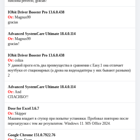
funciona perfecto, gracias!
IObit Driver Booster Pro 13.6.0.438
От:
Magnus99
gracias
Advanced SystemCare Ultimate 18.4.0.114
От:
Magnus99
gracias!
IObit Driver Booster Pro 13.6.0.438
От:
coliza
У данной проги есть два преимущества в сравнении с Easy.1 она отличает
ноутбуки от стационарных (а дрова на видеоадаптеры у них бывают разными)
2
Advanced SystemCare Ultimate 18.4.0.114
От:
And
СПАСИБО!!
Dose for Excel 3.6.7
От:
Skipper
Машина впадает в ступор при попытке установки. Пробовал повторно после
перезагрузки с тем же результатом. Windows 11. MS Offiсe 2024.
Google Chrome 151.0.7922.76