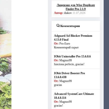
Лицензия для Wise Duplicate
Finder Pro 2.1.9
Автор:
diakov
11.07.2026
Комментарии
Adguard Ad Blocker Premium
4.13.0 Final
От:
Pro-Euro
Комментарий скрыт
IObit Uninstaller Pro 15.6.0.6
От:
Magnus99
funciona perfecto, gracias!
IObit Driver Booster Pro
13.6.0.438
От:
Magnus99
gracias
Advanced SystemCare Ultimate
18.4.0.114
От:
Magnus99
gracias!