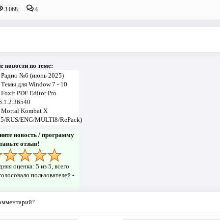
3 068
4
е новости по теме:
→
Радио №6 (июнь 2025)
→
Темы для Window 7 - 10
→
Foxit PDF Editor Pro
6.1.2.36540
→
Mortal Kombat X
15/RUS/ENG/MULTI8/RePack)
ните новость / программу
ставьте отзыв!
дняя оценка:
5
из 5, всего
олосовало пользователей -
комментарий?