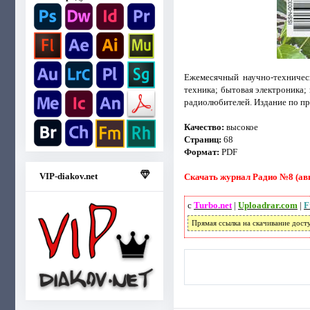
Ежемесячный научно-техничес
техника; бытовая электроника;
радиолюбителей. Издание по пр
Качество:
высокое
Страниц:
68
Формат:
PDF
VIP-diakov.net
Скачать журнал Радио №8 (авг
с
Turbo.net
|
Uploadrar.com
|
F
Прямая ссылка на скачивание дост