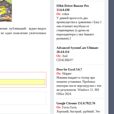
IObit Driver Booster Pro
13.6.0.438
От:
coliza
У данной проги есть два
преимущества в сравнении с Easy.1
она отличает ноутбуки от
ения публикаций: аудио-видео
стационарных (а дрова на
л не одно поколение увлеченных
видеоадаптеры у них бывают
разными) 2
Advanced SystemCare Ultimate
18.4.0.114
От:
And
СПАСИБО!!
Dose for Excel 3.6.7
От:
Skipper
Машина впадает в ступор при
попытке установки. Пробовал
повторно после перезагрузки с тем
же результатом. Windows 11. MS
Offiсe 2024.
Google Chrome 151.0.7922.76
От:
Гость Гость
Хороший, быстрый, удобный. Это