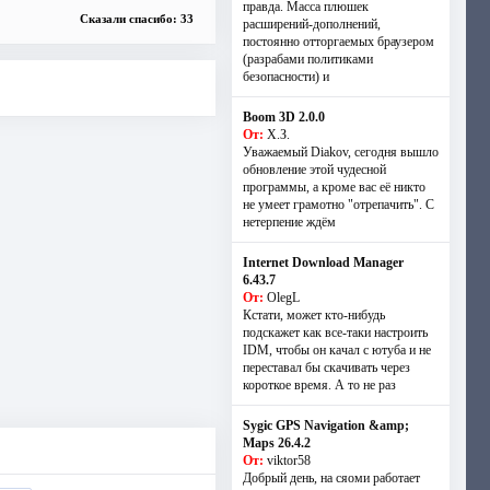
правда. Масса плюшек
Сказали спасибо: 33
расширений-дополнений,
постоянно отторгаемых браузером
(разрабами политиками
безопасности) и
Boom 3D 2.0.0
От:
Х.З.
Уважаемый Diakov, сегодня вышло
обновление этой чудесной
программы, а кроме вас её никто
не умеет грамотно "отрепачить". С
нетерпение ждём
Internet Download Manager
6.43.7
От:
OlegL
Кстати, может кто-нибудь
подскажет как все-таки настроить
IDM, чтобы он качал с ютуба и не
переставал бы скачивать через
короткое время. А то не раз
Sygic GPS Navigation &amp;
Maps 26.4.2
От:
viktor58
Добрый день, на сяоми работает