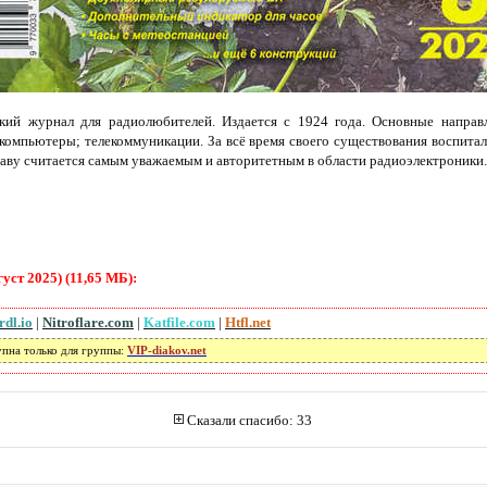
кий журнал для радиолюбителей. Издается с 1924 года. Основные направл
 компьютеры; телекоммуникации. За всё время своего существования воспита
аву считается самым уважаемым и авторитетным в области радиоэлектроники.
уст 2025) (11,65 МБ):
rdl.io
|
Nitroflare.com
|
Katfile.com
|
Htfl.net
упна только для группы:
VIP-diakov.net
Сказали спасибо: 33