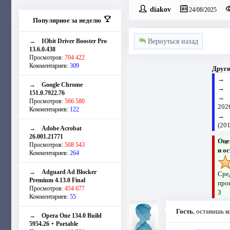
diakov
24/08/2025
Популярное за неделю
→
IObit Driver Booster Pro
Вернуться назад
13.6.0.438
Просмотров:
704 422
Комментариев:
309
Други
→
Google Chrome
151.0.7922.76
Просмотров:
566 580
202
Комментариев:
122
(20
→
Adobe Acrobat
26.001.21771
Оце
Просмотров:
508 543
и о
Комментариев:
264
→
Adguard Ad Blocker
Сре
Premium 4.13.0 Final
прог
Просмотров:
454 677
3
Комментариев:
55
Гость
, оставишь 
→
Opera One 134.0 Build
5954.26 + Portable