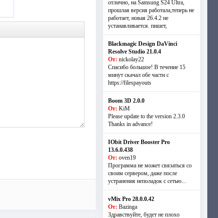
отлично, на Samsung S24 Ultra,
прошлая версия работала,теперь не
работает, новая 26.4.2 не
устанавливается. пишет,
Blackmagic Design DaVinci
Resolve Studio 21.0.4
От:
nickolay22
Спасибо большое! В течение 15
минут скачал обе части с
https://filespayouts
Boom 3D 2.0.0
От:
KiM
Please update to the version 2.3.0
Thanks in advance!
IObit Driver Booster Pro
13.6.0.438
От:
oven19
Программа не может связаться со
своим сервером, даже после
устранения неполадок с сетью...
vMix Pro 28.0.0.42
От:
Bazinga
Здравствуйте, будет не плохо