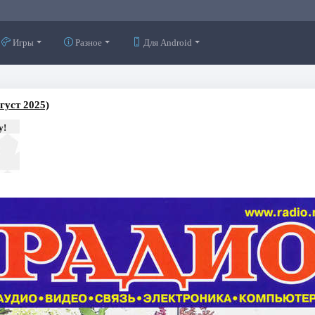
Игры
Разное
Для Android
густ 2025)
у!