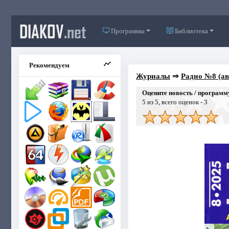
DIAKOV
.net
Программы
Библиотека
Рекомендуем
Журналы
⇒
Радио №8 (ав
Оцените новость / программ
5
из 5, всего оценок -
3