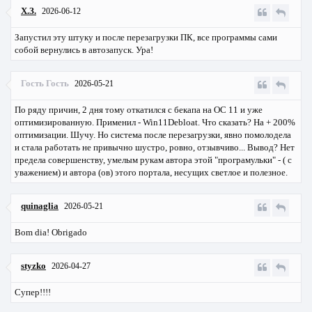
Х.З.
2026-06-12
Запустил эту штуку и после перезагрузки ПК, все программы сами
собой вернулись в автозапуск. Ура!
Гость Гость
2026-05-21
По ряду причин, 2 дня тому откатился с бекапа на ОС 11 и уже
оптимизированную. Применил - Win11Debloat. Что сказать? На + 200%
оптимизации. Шучу. Но система после перезагрузки, явно помолодела
и стала работать не привычно шустро, ровно, отзывчиво... Вывод? Нет
предела совершенству, умелым рукам автора этой "програмульки" - ( с
уважением) и автора (ов) этого портала, несущих светлое и полезное.
quinaglia
2026-05-21
Bom dia! Obrigado
styzko
2026-04-27
Супер!!!!