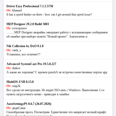
Driver Easy Professional 7.1.5.5750
От:
khanaa1
It has a speed limiter on there - how can I get around that speed issue?
MEP Designer 29.2.0 Build 5003
От:
svoroponov
..........MEP Designer аварийно завершает работу с всплывающим сообщением
об ошибке при выборе пункта "Новый проект". Аналогично и
Nik Collection by DxO 9.1.0
От:
vitek_s
Установил, все отлично!!!
Advanced SystemCare Pro 19.5.0.227
От:
diakov
А какая же хорошая? С времен punshА не встречал качественных портах app
MultiOS-USB 0.13.0
От:
snip2k
Все сделал по инструкции. Не видит ISO-шек с Windows. Выполнение 1-го
пункта загрузочного меню - приводит к ошибке.
AutoSettingsPS 0.6.7 (26.07.2026)
От:
дядяСаша
Своеобразная прога. Посмотрим. Единственно что напрягает мелкий шрифт.