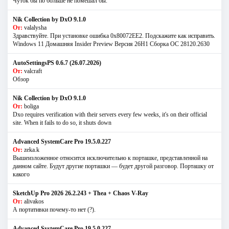
Чуток бы по больше не помешал бы.
Nik Collection by DxO 9.1.0
От:
valalysha
Здравствуйте. При установке ошибка 0х80072EE2. Подскажите как исправить.
Windows 11 Домашняя Insider Preview Версия 26H1 Сборка ОС 28120.2630
AutoSettingsPS 0.6.7 (26.07.2026)
От:
valcraft
Обзор
Nik Collection by DxO 9.1.0
От:
boliga
Dxo requires verification with their servers every few weeks, it's on their official
site. When it fails to do so, it shuts down
Advanced SystemCare Pro 19.5.0.227
От:
zeka.k
Вышеизложенное относится исключительно к порташке, представленной на
данном сайте. Будут другие порташки — будет другой разговор. Порташку от
какого
SketchUp Pro 2026 26.2.243 + Thea + Chaos V-Ray
От:
alivakos
А портативки почему-то нет (?).
Advanced SystemCare Pro 19.5.0.227