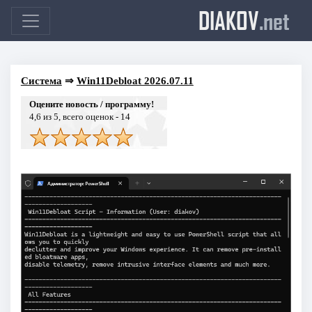
DIAKOV
.net
Система
⇒
Win11Debloat 2026.07.11
Оцените новость / программу!
4,6
из 5, всего оценок -
14