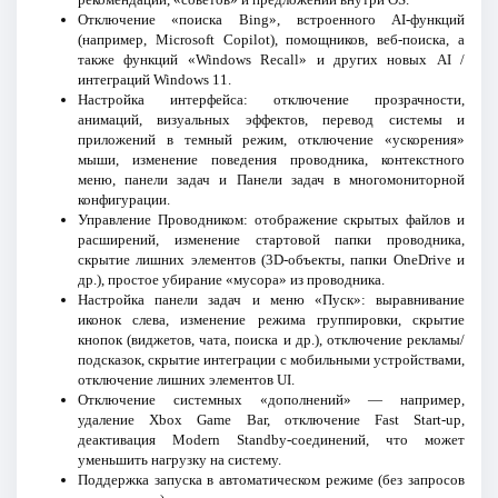
Отключение «поиска Bing», встроенного AI-функций
(например, Microsoft Copilot), помощников, веб-поиска, а
также функций «Windows Recall» и других новых AI /
интеграций Windows 11.
Настройка интерфейса: отключение прозрачности,
анимаций, визуальных эффектов, перевод системы и
приложений в темный режим, отключение «ускорения»
мыши, изменение поведения проводника, контекстного
меню, панели задач и Панели задач в многомониторной
конфигурации.
Управление Проводником: отображение скрытых файлов и
расширений, изменение стартовой папки проводника,
скрытие лишних элементов (3D-объекты, папки OneDrive и
др.), простое убирание «мусора» из проводника.
Настройка панели задач и меню «Пуск»: выравнивание
иконок слева, изменение режима группировки, скрытие
кнопок (виджетов, чата, поиска и др.), отключение рекламы/
подсказок, скрытие интеграции с мобильными устройствами,
отключение лишних элементов UI.
Отключение системных «дополнений» — например,
удаление Xbox Game Bar, отключение Fast Start-up,
деактивация Modern Standby-соединений, что может
уменьшить нагрузку на систему.
Поддержка запуска в автоматическом режиме (без запросов