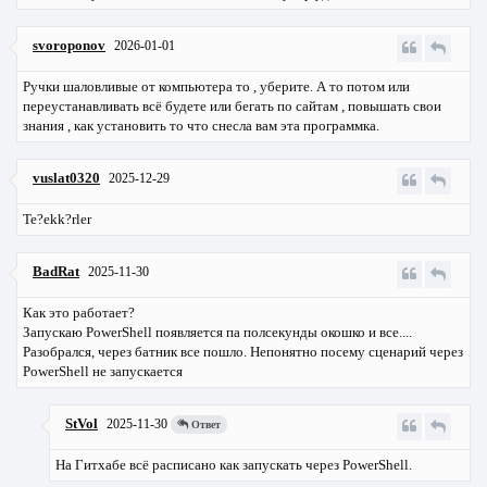
svoroponov
2026-01-01
Ручки шаловливые от компьютера то , уберите. А то потом или
переустанавливать всё будете или бегать по сайтам , повышать свои
знания , как установить то что снесла вам эта программка.
vuslat0320
2025-12-29
Te?ekk?rler
BadRat
2025-11-30
Как это работает?
Запускаю PowerShell появляется па полсекунды окошко и все....
Разобрался, через батник все пошло. Непонятно посему сценарий через
PowerShell не запускается
StVol
2025-11-30
Ответ
На Гитхабе всё расписано как запускать через PowerShell.