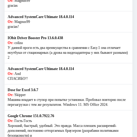
От:
Magnus99
gracias
Advanced SystemCare Ultimate 18.4.0.114
От:
Magnus99
gracias!
IObit Driver Booster Pro 13.6.0.438
От:
coliza
У данной проги есть два преимущества в сравнении с Easy.1 она отличает
ноутбуки от стационарных (а дрова на видеоадаптеры у них бывают разными)
2
Advanced SystemCare Ultimate 18.4.0.114
От:
And
СПАСИБО!!
Dose for Excel 3.6.7
От:
Skipper
Машина впадает в ступор при попытке установки. Пробовал повторно после
перезагрузки с тем же результатом. Windows 11. MS Offiсe 2024.
Google Chrome 151.0.7922.76
От:
Гость Гость
Хороший, быстрый, удобный. Это правда. Масса плюшек расширений-
дополнений, постоянно отторгаемых браузером (разрабами политиками
безопасности) и