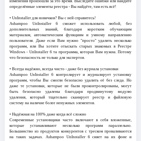
изменения произошли за это время. Выследите ошибки или найдите
определённые элементы реестра - Вы найдёте, там есть всё!
• UnInstaller для новичков? Вы с ней справитесь!
Ashampoo UnInstaller 6 сможет использовать любой, без
дополнительных знаний, благодаря коротким обучающим
материалам, автоматическим функциям и умному направлению
пользователя. Даже если Вам нужно "просто" удалить несколько
программ, или Вы хотите отыскать старых знакомых в Реестре
Windows - UnInstaller 6 та программа, которая Вам нужна. Потому
что безопасность не только для экспертов.
• Всегда надёжно, всегда чисто - даже без журнала установки
Ashampoo UnInstaller 6 контролирует и журналирует установку
программ, чтобы Вы смогли безопасно удалить её без следа. Но
даже те установки, которые не были проконтролированы, могут
быть безопасно удалены благодаря продвинутому модулю
удаления, который тщательно сканирует реестр и файловую
систему на наличие более ненужных элементов.
• Надёжная на 100% даже когда всё сложно
Современные установщики часто включают в себя вложенные,
которые устанавливают несколько программ параллельно.
Большинство из продуктов конкурентов с треском проваливаются
на таких задачах. Ashampoo UnInstaller 6 сияет на их фоне и