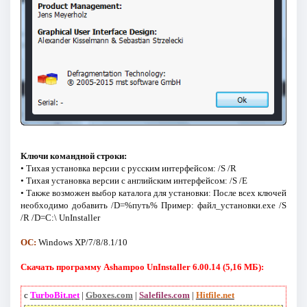
Ключи командной строки:
• Тихая установка версии с русским интерфейсом: /S /R
• Тихая установка версии с английским интерфейсом: /S /E
• Также возможен выбор каталога для установки: После всех ключей
необходимо добавить /D=%путь% Пример: файл_установки.exe /S
/R /D=C:\ UnInstaller
ОС:
Windows ХР/7/8/8.1/10
Скачать программу Ashampoo UnInstaller 6.00.14 (5,16 МБ):
с
TurboBit.net
|
Gboxes.com
|
Salefiles.com
|
Hitfile.net