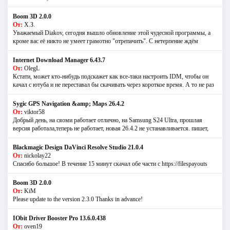
Boom 3D 2.0.0
От:
Х.З.
Уважаемый Diakov, сегодня вышло обновление этой чудесной программы, а
кроме вас её никто не умеет грамотно "отрепачить". С нетерпение ждём
Internet Download Manager 6.43.7
От:
OlegL
Кстати, может кто-нибудь подскажет как все-таки настроить IDM, чтобы он
качал с ютуба и не переставал бы скачивать через короткое время. А то не раз
Sygic GPS Navigation &amp; Maps 26.4.2
От:
viktor58
Добрый день, на сяоми работает отлично, на Samsung S24 Ultra, прошлая
версия работала,теперь не работает, новая 26.4.2 не устанавливается. пишет,
Blackmagic Design DaVinci Resolve Studio 21.0.4
От:
nickolay22
Спасибо большое! В течение 15 минут скачал обе части с https://filespayouts
Boom 3D 2.0.0
От:
KiM
Please update to the version 2.3.0 Thanks in advance!
IObit Driver Booster Pro 13.6.0.438
От:
oven19