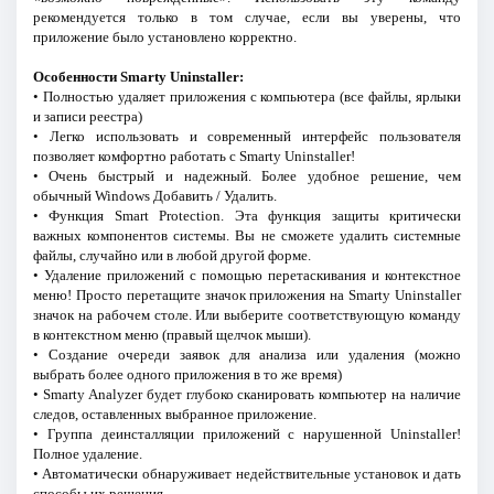
рекомендуется только в том случае, если вы уверены, что
приложение было установлено корректно.
Особенности Smarty Uninstaller:
• Полностью удаляет приложения с компьютера (все файлы, ярлыки
и записи реестра)
• Легко использовать и современный интерфейс пользователя
позволяет комфортно работать с Smarty Uninstaller!
• Очень быстрый и надежный. Более удобное решение, чем
обычный Windows Добавить / Удалить.
• Функция Smart Protection. Эта функция защиты критически
важных компонентов системы. Вы не сможете удалить системные
файлы, случайно или в любой другой форме.
• Удаление приложений с помощью перетаскивания и контекстное
меню! Просто перетащите значок приложения на Smarty Uninstaller
значок на рабочем столе. Или выберите соответствующую команду
в контекстном меню (правый щелчок мыши).
• Создание очереди заявок для анализа или удаления (можно
выбрать более одного приложения в то же время)
• Smarty Analyzer будет глубоко сканировать компьютер на наличие
следов, оставленных выбранное приложение.
• Группа деинсталляции приложений с нарушенной Uninstaller!
Полное удаление.
• Автоматически обнаруживает недействительные установок и дать
способы их решения