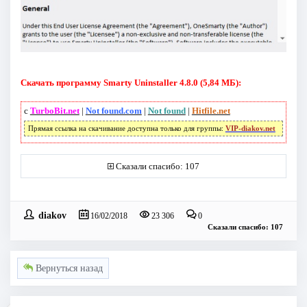
Скачать программу Smarty Uninstaller 4.8.0 (5,84 МБ):
с
TurboBit.net
|
Not found.com
|
Not found
|
Hitfile.net
Прямая ссылка на скачивание доступна только для группы:
VIP-diakov.net
Сказали спасибо: 107
diakov
16/02/2018
23 306
0
Сказали спасибо: 107
Вернуться назад