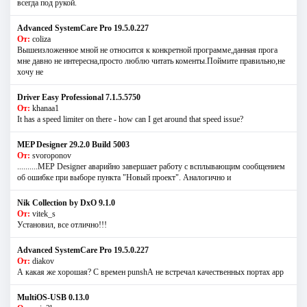
всегда под рукой.
Advanced SystemCare Pro 19.5.0.227
От:
coliza
Вышеизложенное мной не относится к конкретной программе,данная прога
мне давно не интересна,просто люблю читать коменты.Поймите правильно,не
хочу не
Driver Easy Professional 7.1.5.5750
От:
khanaa1
It has a speed limiter on there - how can I get around that speed issue?
MEP Designer 29.2.0 Build 5003
От:
svoroponov
..........MEP Designer аварийно завершает работу с всплывающим сообщением
об ошибке при выборе пункта "Новый проект". Аналогично и
Nik Collection by DxO 9.1.0
От:
vitek_s
Установил, все отлично!!!
Advanced SystemCare Pro 19.5.0.227
От:
diakov
А какая же хорошая? С времен punshА не встречал качественных портах app
MultiOS-USB 0.13.0