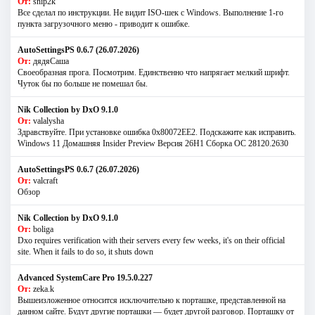
От:
snip2k
Все сделал по инструкции. Не видит ISO-шек с Windows. Выполнение 1-го
пункта загрузочного меню - приводит к ошибке.
AutoSettingsPS 0.6.7 (26.07.2026)
От:
дядяСаша
Своеобразная прога. Посмотрим. Единственно что напрягает мелкий шрифт.
Чуток бы по больше не помешал бы.
Nik Collection by DxO 9.1.0
От:
valalysha
Здравствуйте. При установке ошибка 0х80072EE2. Подскажите как исправить.
Windows 11 Домашняя Insider Preview Версия 26H1 Сборка ОС 28120.2630
AutoSettingsPS 0.6.7 (26.07.2026)
От:
valcraft
Обзор
Nik Collection by DxO 9.1.0
От:
boliga
Dxo requires verification with their servers every few weeks, it's on their official
site. When it fails to do so, it shuts down
Advanced SystemCare Pro 19.5.0.227
От:
zeka.k
Вышеизложенное относится исключительно к порташке, представленной на
данном сайте. Будут другие порташки — будет другой разговор. Порташку от