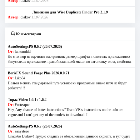
Автор:
diakov
22.07.2026
Лицензия для Wise Duplicate Finder Pro 2.1.9
Автор:
diakov
11.07.2026
Комментарии
AutoSettingsPS 0.6.7 (26.07.2026)
От:
fantomddd
До с их пор не научился настраивать размер шрифта в оконных приложениях?
Запускаешь приложение, правой клавишей мыши по заголовку окна, свойства,
BorisFX Sound Forge Plus 2026.0.0.71
От:
Liko84
Нельзя менять стандартный путь установки программы иначе патч не будет
работать!!!
Topaz Video 1.6.1 / 1.6.2
От:
Fortesque
Hey, Any chance of better instructions? Team VR's instructions on the .nfo are
vague and I can't get any of the models to download. I
AutoSettingsPS 0.6.7 (26.07.2026)
От:
sanyateee
Спасибо Diakov! Трудно следить за обновлением данного скрипта, а тут будет