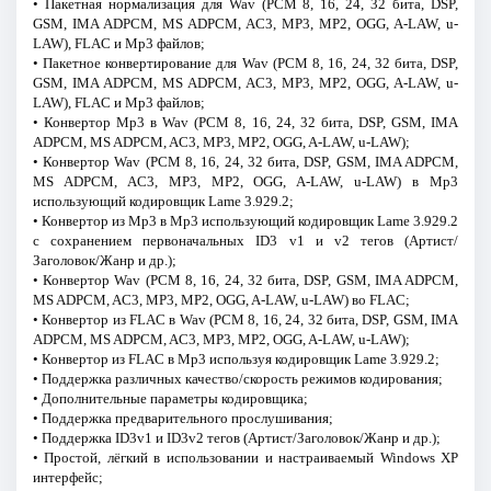
• Пакетная нормализация для Wav (PCM 8, 16, 24, 32 бита, DSP,
GSM, IMA ADPCM, MS ADPCM, AC3, MP3, MP2, OGG, A-LAW, u-
LAW), FLAC и Mp3 файлов;
• Пакетное конвертирование для Wav (PCM 8, 16, 24, 32 бита, DSP,
GSM, IMA ADPCM, MS ADPCM, AC3, MP3, MP2, OGG, A-LAW, u-
LAW), FLAC и Mp3 файлов;
• Конвертор Mp3 в Wav (PCM 8, 16, 24, 32 бита, DSP, GSM, IMA
ADPCM, MS ADPCM, AC3, MP3, MP2, OGG, A-LAW, u-LAW);
• Конвертор Wav (PCM 8, 16, 24, 32 бита, DSP, GSM, IMA ADPCM,
MS ADPCM, AC3, MP3, MP2, OGG, A-LAW, u-LAW) в Mp3
использующий кодировщик Lame 3.929.2;
• Конвертор из Mp3 в Mp3 использующий кодировщик Lame 3.929.2
с сохранением первоначальных ID3 v1 и v2 тегов (Артист/
Заголовок/Жанр и др.);
• Конвертор Wav (PCM 8, 16, 24, 32 бита, DSP, GSM, IMA ADPCM,
MS ADPCM, AC3, MP3, MP2, OGG, A-LAW, u-LAW) во FLAC;
• Конвертор из FLAC в Wav (PCM 8, 16, 24, 32 бита, DSP, GSM, IMA
ADPCM, MS ADPCM, AC3, MP3, MP2, OGG, A-LAW, u-LAW);
• Конвертор из FLAC в Mp3 используя кодировщик Lame 3.929.2;
• Поддержка различных качество/скорость режимов кодирования;
• Дополнительные параметры кодировщика;
• Поддержка предварительного прослушивания;
• Поддержка ID3v1 и ID3v2 тегов (Артист/Заголовок/Жанр и др.);
• Простой, лёгкий в использовании и настраиваемый Windows XP
интерфейс;