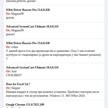
funciona perfecto, gracias!
IObit Driver Booster Pro 13.6.0.438
От:
Magnus99
gracias
Advanced SystemCare Ultimate 18.4.0.114
От:
Magnus99
gracias!
IObit Driver Booster Pro 13.6.0.438
От:
coliza
У данной проги есть два преимущества в сравнении с Easy.1 она отличает
ноутбуки от стационарных (а дрова на видеоадаптеры у них бывают разными)
2
Advanced SystemCare Ultimate 18.4.0.114
От:
And
СПАСИБО!!
Dose for Excel 3.6.7
От:
Skipper
Машина впадает в ступор при попытке установки. Пробовал повторно после
перезагрузки с тем же результатом. Windows 11. MS Offiсe 2024.
Google Chrome 151.0.7922.109