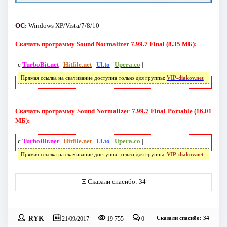
ОС:
Windows XP/Vista/7/8/10
Скачать программу Sound Normalizer 7.99.7 Final (8.35 МБ):
с
TurboBit.net
|
Hitfile.net
|
Ul.to
|
Upera.co
|
Прямая ссылка на скачивание доступна только для группы:
VIP-diakov.net
Скачать программу Sound Normalizer 7.99.7 Final Portable (16.01
МБ):
с
TurboBit.net
|
Hitfile.net
|
Ul.to
|
Upera.co
|
Прямая ссылка на скачивание доступна только для группы:
VIP-diakov.net
Сказали спасибо: 34
RYK
Сказали спасибо: 34
21/09/2017
19 755
0