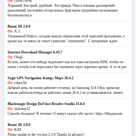
От:
Гость Гость
Хороший, быстрый, удобный. Это правда. Масса плюшек расширений-
дополнений, постоянно отторгаемых браузером (разрабами политиками
безопасности) и
Boom 3D 2.0.0
От:
Х.З.
Уважаемый Diakov, сегодня вышло обновление этой чудесной программы, а
кроме вас её никто не умеет грамотно "отрепачить". С нетерпение ждём
Internet Download Manager 6.43.7
От:
OlegL
Кстати, может кто-нибудь подскажет как все-таки настроить IDM, чтобы он
качал с ютуба и не переставал бы скачивать через короткое время. А то не раз
Sygic GPS Navigation &amp; Maps 26.4.2
От:
viktor58
Добрый день, на сяоми работает отлично, на Samsung S24 Ultra, прошлая
версия работала,теперь не работает, новая 26.4.2 не устанавливается. пишет,
Blackmagic Design DaVinci Resolve Studio 21.0.4
От:
nickolay22
Спасибо большое! В течение 15 минут скачал обе части с https://filespayouts
Boom 3D 2.0.0
От:
KiM
Please update to the version 2.3.0 Thanks in advance!