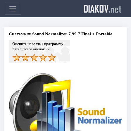
DIAKOV
.net
Система
⇒
Sound Normalizer 7.99.7 Final + Portable
Оцените новость / программу!
5
из 5, всего оценок -
2