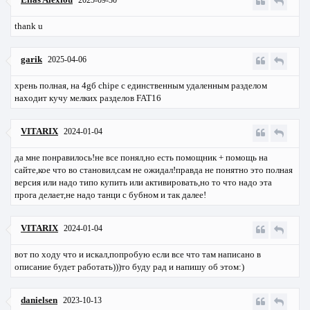
thank u
garik
2025-04-06
хрень полная, на 4gб chipe с единственным удаленным разделом
находит кучу мелких разделов FAT16
VITARIX
2024-01-04
да мне понравилось!не все понял,но есть помощник + помощь на
сайте,кое что во становил,сам не ожидал!правда не понятно это полная
версия или надо типо купить или активировать,но то что надо эта
прога делает,не надо танци с бубном и так далее!
VITARIX
2024-01-04
вот по ходу что и искал,попробую если все что там написано в
описание будет работать)))то буду рад и напишу об этом:)
danielsen
2023-10-13