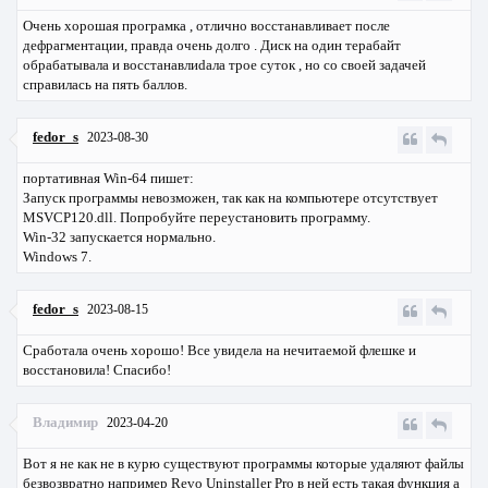
Очень хорошая програмка , отлично восстанавливает после
дефрагментации, правда очень долго . Диск на один терабайт
обрабатывала и восстанавлиdала трое суток , но со своей задачей
справилась на пять баллов.
fedor_s
2023-08-30
портативная Win-64 пишет:
Запуск программы невозможен, так как на компьютере отсутствует
MSVCP120.dll. Попробуйте переустановить программу.
Win-32 запускается нормально.
Windows 7.
fedor_s
2023-08-15
Сработала очень хорошо! Все увидела на нечитаемой флешке и
восстановила! Спасибо!
Владимир
2023-04-20
Вот я не как не в курю существуют программы которые удаляют файлы
безвозвратно например Revo Uninstaller Pro в ней есть такая функция а