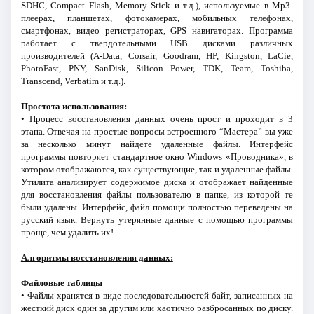
SDHC, Compact Flash, Memory Stick и т.д.), используемые в Mp3-
плеерах, планшетах, фотокамерах, мобильных телефонах,
смартфонах, видео регистраторах, GPS навигаторах. Программа
работает с твердотельными USB дисками различных
производителей (A-Data, Corsair, Goodram, HP, Kingston, LaCie,
PhotoFast, PNY, SanDisk, Silicon Power, TDK, Team, Toshiba,
Transcend, Verbatim и т.д.).
Простота использования:
• Процесс восстановления данных очень прост и проходит в 3
этапа. Отвечая на простые вопросы встроенного “Мастера” вы уже
за несколько минут найдете удаленные файлы. Интерфейс
программы повторяет стандартное окно Windows «Проводника», в
котором отображаются, как существующие, так и удаленные файлы.
Утилита анализирует содержимое диска и отображает найденные
для восстановления файлы пользователю в папке, из которой те
были удалены. Интерфейс, файл помощи полностью переведены на
русский язык. Вернуть утерянные данные с помощью программы
проще, чем удалить их!
Алгоритмы восстановления данных:
Файловые таблицы
• Файлы хранятся в виде последовательностей байт, записанных на
жесткий диск один за другим или хаотично разбросанных по диску.