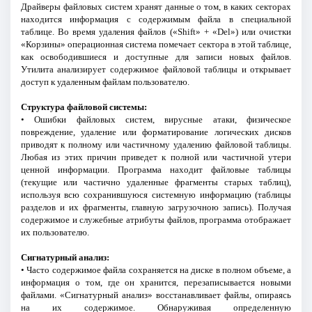
Драйверы файловых систем хранят данные о том, в каких секторах
находится информация с содержимым файла в специальной
таблице. Во время удаления файлов («Shift» + «Del») или очистки
«Корзины» операционная система помечает сектора в этой таблице,
как освободившиеся и доступные для записи новых файлов.
Утилита анализирует содержимое файловой таблицы и открывает
доступ к удаленным файлам пользователю.
Структура файловой системы:
• Ошибки файловых систем, вирусные атаки, физическое
повреждение, удаление или форматирование логических дисков
приводят к полному или частичному удалению файловой таблицы.
Любая из этих причин приведет к полной или частичной утери
ценной информации. Программа находит файловые таблицы
(текущие или частично удаленные фрагменты старых таблиц),
используя всю сохранившуюся системную информацию (таблицы
разделов и их фрагменты, главную загрузочною запись). Получая
содержимое и служебные атрибуты файлов, программа отображает
их пользователю.
Сигнатурный анализ:
• Часто содержимое файла сохраняется на диске в полном объеме, а
информация о том, где он хранится, перезаписывается новыми
файлами. «Сигнатурный анализ» восстанавливает файлы, опираясь
на их содержимое. Обнаруживая определенную