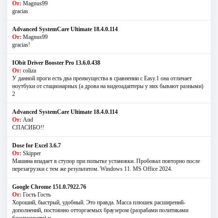
От:
Magnus99
gracias
Advanced SystemCare Ultimate 18.4.0.114
От:
Magnus99
gracias!
IObit Driver Booster Pro 13.6.0.438
От:
coliza
У данной проги есть два преимущества в сравнении с Easy.1 она отличает
ноутбуки от стационарных (а дрова на видеоадаптеры у них бывают разными)
2
Advanced SystemCare Ultimate 18.4.0.114
От:
And
СПАСИБО!!
Dose for Excel 3.6.7
От:
Skipper
Машина впадает в ступор при попытке установки. Пробовал повторно после
перезагрузки с тем же результатом. Windows 11. MS Offiсe 2024.
Google Chrome 151.0.7922.76
От:
Гость Гость
Хороший, быстрый, удобный. Это правда. Масса плюшек расширений-
дополнений, постоянно отторгаемых браузером (разрабами политиками
безопасности) и