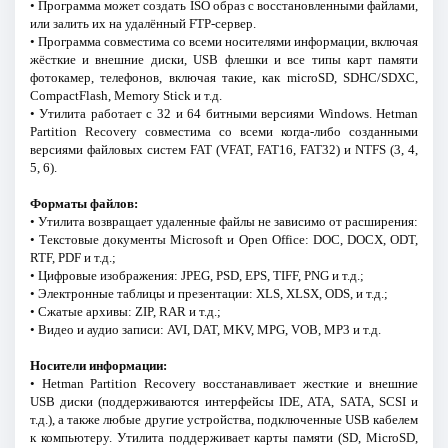
• Программа может создать ISO образ с восстановленными файлами,
или залить их на удалённый FTP-сервер.
• Программа совместима со всеми носителями информации, включая
жёсткие и внешние диски, USB флешки и все типы карт памяти
фотокамер, телефонов, включая такие, как microSD, SDHC/SDXC,
CompactFlash, Memory Stick и т.д.
• Утилита работает с 32 и 64 битными версиями Windows. Hetman
Partition Recovery совместима со всеми когда-либо созданными
версиями файловых систем FAT (VFAT, FAT16, FAT32) и NTFS (3, 4,
5, 6).
Форматы файлов:
• Утилита возвращает удаленные файлы не зависимо от расширения:
• Текстовые документы Microsoft и Open Office: DOC, DOCX, ODT,
RTF, PDF и т.д.;
• Цифровые изображения: JPEG, PSD, EPS, TIFF, PNG и т.д.;
• Электронные таблицы и презентации: XLS, XLSX, ODS, и т.д.;
• Cжатые архивы: ZIP, RAR и т.д.;
• Видео и аудио записи: AVI, DAT, MKV, MPG, VOB, MP3 и т.д.
Носители информации:
• Hetman Partition Recovery восстанавливает жесткие и внешние
USB диски (поддерживаются интерфейсы IDE, ATA, SATA, SCSI и
т.д.), а также любые другие устройства, подключенные USB кабелем
к компьютеру. Утилита поддерживает карты памяти (SD, MicroSD,