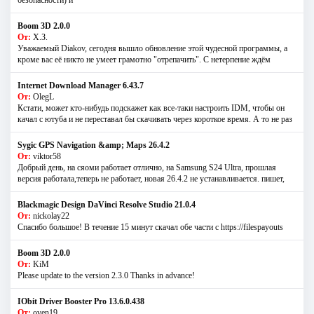
Boom 3D 2.0.0
От:
Х.З.
Уважаемый Diakov, сегодня вышло обновление этой чудесной программы, а
кроме вас её никто не умеет грамотно "отрепачить". С нетерпение ждём
Internet Download Manager 6.43.7
От:
OlegL
Кстати, может кто-нибудь подскажет как все-таки настроить IDM, чтобы он
качал с ютуба и не переставал бы скачивать через короткое время. А то не раз
Sygic GPS Navigation &amp; Maps 26.4.2
От:
viktor58
Добрый день, на сяоми работает отлично, на Samsung S24 Ultra, прошлая
версия работала,теперь не работает, новая 26.4.2 не устанавливается. пишет,
Blackmagic Design DaVinci Resolve Studio 21.0.4
От:
nickolay22
Спасибо большое! В течение 15 минут скачал обе части с https://filespayouts
Boom 3D 2.0.0
От:
KiM
Please update to the version 2.3.0 Thanks in advance!
IObit Driver Booster Pro 13.6.0.438
От:
oven19