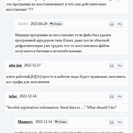
эта программа их восстанавливает и что она действительно
восстановит ???
Andre
2023-04-20
Ответ
Никакая программа не восстановит если файл был удален
программой шредером типа Eraser, даже после обычной
дефрагментации уже трудно что то восстановить файлы
получаются битыми и нечитабельными.
abo-jan
2022-12-27
ключ рабочий,[b][/b] просто в кейгене надо будет правильно заполнить
все графы для заполнения
tolac
2022-12-14
"Invalid registration information. Send data to ...." What should I do?
Mansory
2022-12-14
Ответ
in the keygen, the items for activating this program were incorrectly