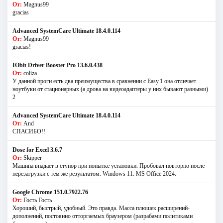
От:
Magnus99
gracias
Advanced SystemCare Ultimate 18.4.0.114
От:
Magnus99
gracias!
IObit Driver Booster Pro 13.6.0.438
От:
coliza
У данной проги есть два преимущества в сравнении с Easy.1 она отличает
ноутбуки от стационарных (а дрова на видеоадаптеры у них бывают разными)
2
Advanced SystemCare Ultimate 18.4.0.114
От:
And
СПАСИБО!!
Dose for Excel 3.6.7
От:
Skipper
Машина впадает в ступор при попытке установки. Пробовал повторно после
перезагрузки с тем же результатом. Windows 11. MS Offiсe 2024.
Google Chrome 151.0.7922.76
От:
Гость Гость
Хороший, быстрый, удобный. Это правда. Масса плюшек расширений-
дополнений, постоянно отторгаемых браузером (разрабами политиками