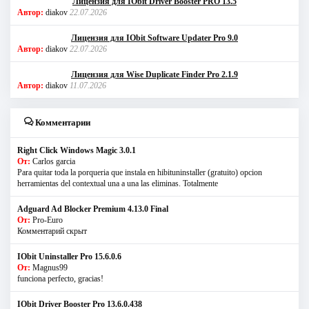
Лицензия для IObit Driver Booster PRO 13.5
Автор:
diakov
22.07.2026
Лицензия для IObit Software Updater Pro 9.0
Автор:
diakov
22.07.2026
Лицензия для Wise Duplicate Finder Pro 2.1.9
Автор:
diakov
11.07.2026
Комментарии
Right Click Windows Magic 3.0.1
От:
Carlos garcia
Para quitar toda la porqueria que instala en hibituninstaller (gratuito) opcion
herramientas del contextual una a una las eliminas. Totalmente
Adguard Ad Blocker Premium 4.13.0 Final
От:
Pro-Euro
Комментарий скрыт
IObit Uninstaller Pro 15.6.0.6
От:
Magnus99
funciona perfecto, gracias!
IObit Driver Booster Pro 13.6.0.438