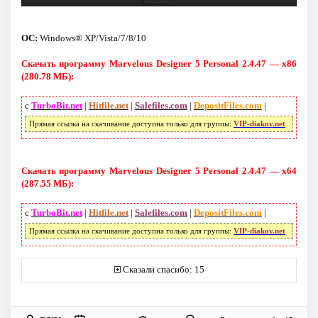
ОС:
Windows® XP/Vista/7/8/10
Скачать программу Marvelous Designer 5 Personal 2.4.47 — x86
(280.78 МБ):
с
TurboBit.net
|
Hitfile.net
|
Salefiles.com
|
DepositFiles.com
|
Прямая ссылка на скачивание доступна только для группы:
VIP-diakov.net
Скачать программу Marvelous Designer 5 Personal 2.4.47 — x64
(287.55 МБ):
с
TurboBit.net
|
Hitfile.net
|
Salefiles.com
|
DepositFiles.com
|
Прямая ссылка на скачивание доступна только для группы:
VIP-diakov.net
Сказали спасибо: 15