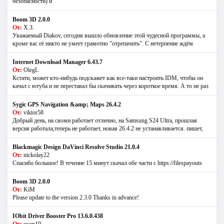
безопасности) и
Boom 3D 2.0.0
От:
Х.З.
Уважаемый Diakov, сегодня вышло обновление этой чудесной программы, а
кроме вас её никто не умеет грамотно "отрепачить". С нетерпение ждём
Internet Download Manager 6.43.7
От:
OlegL
Кстати, может кто-нибудь подскажет как все-таки настроить IDM, чтобы он
качал с ютуба и не переставал бы скачивать через короткое время. А то не раз
Sygic GPS Navigation &amp; Maps 26.4.2
От:
viktor58
Добрый день, на сяоми работает отлично, на Samsung S24 Ultra, прошлая
версия работала,теперь не работает, новая 26.4.2 не устанавливается. пишет,
Blackmagic Design DaVinci Resolve Studio 21.0.4
От:
nickolay22
Спасибо большое! В течение 15 минут скачал обе части с https://filespayouts
Boom 3D 2.0.0
От:
KiM
Please update to the version 2.3.0 Thanks in advance!
IObit Driver Booster Pro 13.6.0.438