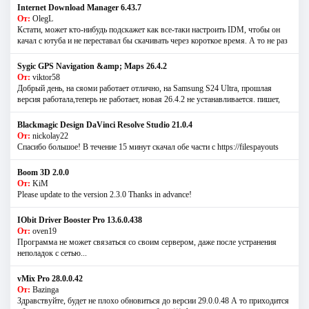
Internet Download Manager 6.43.7
От:
OlegL
Кстати, может кто-нибудь подскажет как все-таки настроить IDM, чтобы он
качал с ютуба и не переставал бы скачивать через короткое время. А то не раз
Sygic GPS Navigation &amp; Maps 26.4.2
От:
viktor58
Добрый день, на сяоми работает отлично, на Samsung S24 Ultra, прошлая
версия работала,теперь не работает, новая 26.4.2 не устанавливается. пишет,
Blackmagic Design DaVinci Resolve Studio 21.0.4
От:
nickolay22
Спасибо большое! В течение 15 минут скачал обе части с https://filespayouts
Boom 3D 2.0.0
От:
KiM
Please update to the version 2.3.0 Thanks in advance!
IObit Driver Booster Pro 13.6.0.438
От:
oven19
Программа не может связаться со своим сервером, даже после устранения
неполадок с сетью...
vMix Pro 28.0.0.42
От:
Bazinga
Здравствуйте, будет не плохо обновиться до версии 29.0.0.48 А то приходится