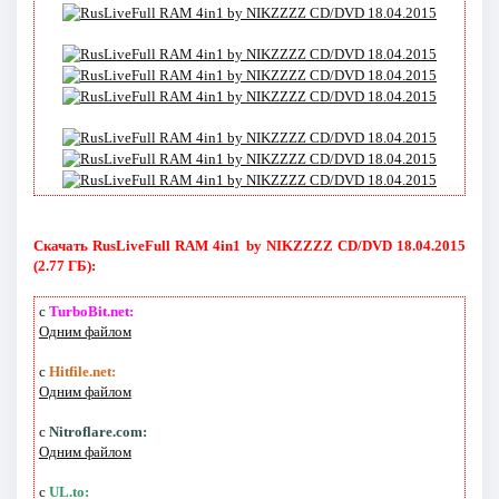
Скачать RusLiveFull RAM 4in1 by NIKZZZZ CD/DVD 18.04.2015
(2.77 ГБ):
с
TurboBit.net:
Одним файлом
с
Hitfile.net:
Одним файлом
с
Nitroflare.com:
Одним файлом
с
UL.to: