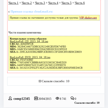
Часть 1
+
Часть 2
+
Часть 3
+
Часть 4
+
Часть 5
+
Часть 6
с
Прямая ссылка cloud.mail.ru:
Прямая ссылка на скачивание доступна только для группы:
VIP-diakov.net
Части взаимозаменяемы
Контрольные суммы образов:
RusLiveFull_CD_2015_04_18.iso
CRC32:
A06D9FCB
MD4:
36284C44675DBC6292248CB5FD674FB3
MD5:
0A8C95C688E896CE8429B5DCE019FD1E
SHA-1:
209CA4183862BBFCEB380513F5D0C891BD0CD8E9
RusLiveFull_DVD_2015_04_18.iso
CRC32:
F05F3DBD
MD4:
776F16987CBBB0A0C63530C6C384ED20
MD5:
640F5D800762C554FC3A76E122FF8D70
SHA-1:
341A51CFFA2F1362C2A36DDA3BFC80E6F08ED4CB
Сказали спасибо: 10
comp12345
20/04/2015
8 741
0
Сказали спасибо: 10