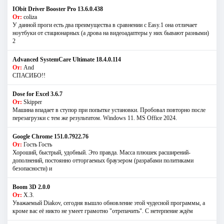
IObit Driver Booster Pro 13.6.0.438
От:
coliza
У данной проги есть два преимущества в сравнении с Easy.1 она отличает
ноутбуки от стационарных (а дрова на видеоадаптеры у них бывают разными)
2
Advanced SystemCare Ultimate 18.4.0.114
От:
And
СПАСИБО!!
Dose for Excel 3.6.7
От:
Skipper
Машина впадает в ступор при попытке установки. Пробовал повторно после
перезагрузки с тем же результатом. Windows 11. MS Offiсe 2024.
Google Chrome 151.0.7922.76
От:
Гость Гость
Хороший, быстрый, удобный. Это правда. Масса плюшек расширений-
дополнений, постоянно отторгаемых браузером (разрабами политиками
безопасности) и
Boom 3D 2.0.0
От:
Х.З.
Уважаемый Diakov, сегодня вышло обновление этой чудесной программы, а
кроме вас её никто не умеет грамотно "отрепачить". С нетерпение ждём