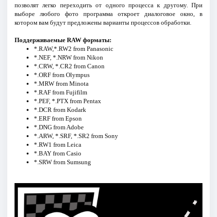
позволят легко переходить от одного процесса к другому. При
выборе любого фото программа откроет диалоговое окно, в
котором вам будут предложены варианты процессов обработки.
Поддерживаемые RAW форматы:
*.RAW,*.RW2 from Panasonic
*.NEF, *.NRW from Nikon
*.CRW, *.CR2 from Canon
*.ORF from Olympus
*.MRW from Minota
*.RAF from Fujifilm
*.PEF, *.PTX from Pentax
*.DCR from Kodark
*.ERF from Epson
*.DNG from Adobe
*.ARW, *.SRF, *.SR2 from Sony
*.RW1 from Leica
*.BAY from Casio
*.SRW from Sumsung