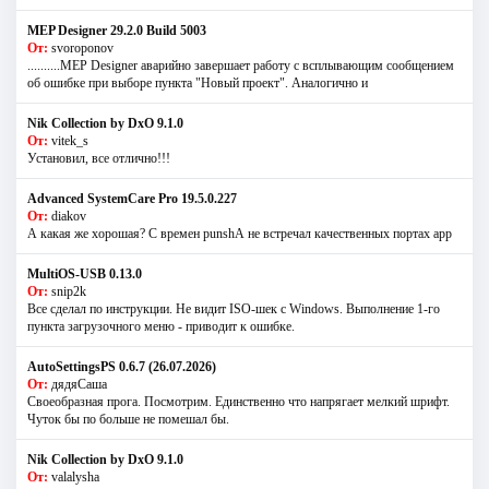
MEP Designer 29.2.0 Build 5003
От:
svoroponov
..........MEP Designer аварийно завершает работу с всплывающим сообщением
об ошибке при выборе пункта "Новый проект". Аналогично и
Nik Collection by DxO 9.1.0
От:
vitek_s
Установил, все отлично!!!
Advanced SystemCare Pro 19.5.0.227
От:
diakov
А какая же хорошая? С времен punshА не встречал качественных портах app
MultiOS-USB 0.13.0
От:
snip2k
Все сделал по инструкции. Не видит ISO-шек с Windows. Выполнение 1-го
пункта загрузочного меню - приводит к ошибке.
AutoSettingsPS 0.6.7 (26.07.2026)
От:
дядяСаша
Своеобразная прога. Посмотрим. Единственно что напрягает мелкий шрифт.
Чуток бы по больше не помешал бы.
Nik Collection by DxO 9.1.0
От:
valalysha