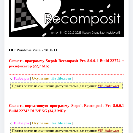
ОС:
Windows Vista/7/8/10/11
Скачать программу Stepok Recomposit Pro 8.0.0.1 Build 22774 +
русификатор (22,7 МБ):
с
Turbo.pw
|
Oxy.name
|
Katfile.com
|
Прямая ссылка на скачивание доступна только для группы:
VIP-diakov.net
Скачать портативную программу Stepok Recomposit Pro 8.0.0.1
Build 22742 RUS/ENG (34,3 МБ):
с
Turbo.pw
|
Oxy.name
|
Katfile.com
|
Прямая ссылка на скачивание доступна только для группы:
VIP-diakov.net