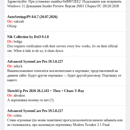
Здравствуйте. При установке ошибка 0х80072EE2. Подскажите как исправить.
Windows 11 Домашняя Insider Preview Версия 26H1 Сборка ОС 28120.2630
AutoSettingsPS 0.6.7 (26.07.2026)
От:
valcraft
Обзор
Nik Collection by DxO 9.1.0
От:
boliga
Dxo requires verification with their servers every few weeks, it's on their official
site. When it fails to do so, it shuts down
Advanced SystemCare Pro 19.5.0.227
От:
zeka.k
Вышеизложенное относится исключительно к порташке, представленной на
данном сайте. Будут другие порташки — будет другой разговор. Порташку от
какого
SketchUp Pro 2026 26.2.243 + Thea + Chaos V-Ray
От:
alivakos
А портативки почему-то нет (?).
Advanced SystemCare Pro 19.5.0.227
От:
coliza
Ставя огромные (по моим понятиям) проги,пользователи начали забывать или
не сталкивались, про маленькую портативку Modern Tweaker 2.1 Final