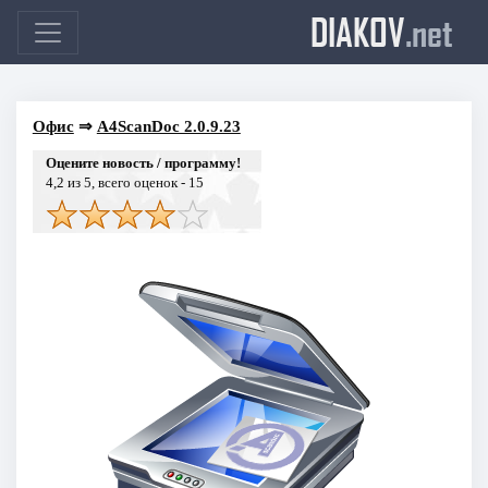
DIAKOV
.net
Офис
⇒
A4ScanDoc 2.0.9.23
Оцените новость / программу!
4,2
из 5, всего оценок -
15