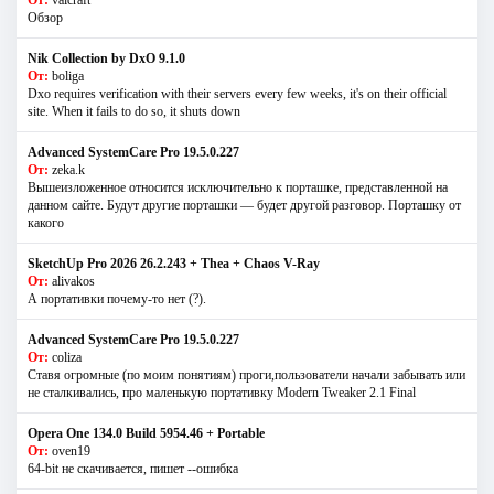
Обзор
Nik Collection by DxO 9.1.0
От:
boliga
Dxo requires verification with their servers every few weeks, it's on their official
site. When it fails to do so, it shuts down
Advanced SystemCare Pro 19.5.0.227
От:
zeka.k
Вышеизложенное относится исключительно к порташке, представленной на
данном сайте. Будут другие порташки — будет другой разговор. Порташку от
какого
SketchUp Pro 2026 26.2.243 + Thea + Chaos V-Ray
От:
alivakos
А портативки почему-то нет (?).
Advanced SystemCare Pro 19.5.0.227
От:
coliza
Ставя огромные (по моим понятиям) проги,пользователи начали забывать или
не сталкивались, про маленькую портативку Modern Tweaker 2.1 Final
Opera One 134.0 Build 5954.46 + Portable
От:
oven19
64-bit не скачивается, пишет --ошибка