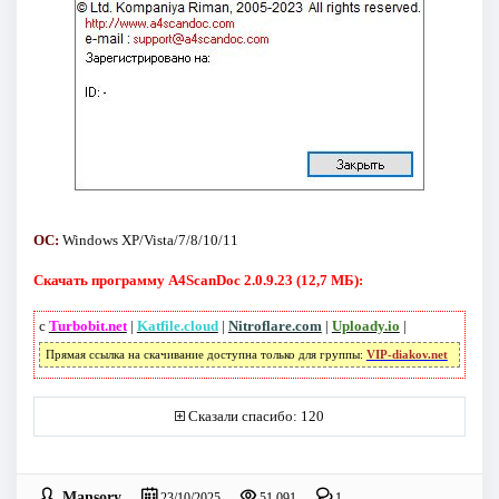
ОС:
Windows XP/Vista/7/8/10/11
Скачать программу A4ScanDoc 2.0.9.23 (12,7 МБ):
с
Turbobit.net
|
Katfile.cloud
|
Nitroflare.com
|
Uploady.io
|
Прямая ссылка на скачивание доступна только для группы:
VIP-diakov.net
Сказали спасибо: 120
Mansory
23/10/2025
51 091
1