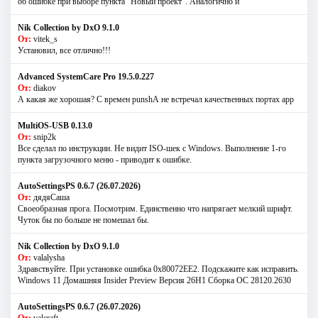
об ошибке при выборе пункта "Новый проект". Аналогично и
Nik Collection by DxO 9.1.0
От:
vitek_s
Установил, все отлично!!!
Advanced SystemCare Pro 19.5.0.227
От:
diakov
А какая же хорошая? С времен punshА не встречал качественных портах app
MultiOS-USB 0.13.0
От:
snip2k
Все сделал по инструкции. Не видит ISO-шек с Windows. Выполнение 1-го
пункта загрузочного меню - приводит к ошибке.
AutoSettingsPS 0.6.7 (26.07.2026)
От:
дядяСаша
Своеобразная прога. Посмотрим. Единственно что напрягает мелкий шрифт.
Чуток бы по больше не помешал бы.
Nik Collection by DxO 9.1.0
От:
valalysha
Здравствуйте. При установке ошибка 0х80072EE2. Подскажите как исправить.
Windows 11 Домашняя Insider Preview Версия 26H1 Сборка ОС 28120.2630
AutoSettingsPS 0.6.7 (26.07.2026)
От:
valcraft