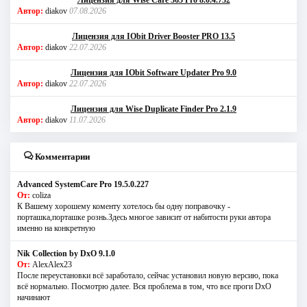
Автор:
diakov
07.08.2026
Лицензия для IObit Driver Booster PRO 13.5
Автор:
diakov
22.07.2026
Лицензия для IObit Software Updater Pro 9.0
Автор:
diakov
22.07.2026
Лицензия для Wise Duplicate Finder Pro 2.1.9
Автор:
diakov
11.07.2026
Комментарии
Advanced SystemCare Pro 19.5.0.227
От:
coliza
К Вашему хорошему коменту хотелось бы одну поправочку -
порташка,порташке рознь.Здесь многое зависит от набитости руки автора
именно на конкретную
Nik Collection by DxO 9.1.0
От:
AlexAlex23
После переустановки всё заработало, сейчас установил новую версию, пока
всё нормально. Посмотрю далее. Вся проблема в том, что все проги DxO
начинают