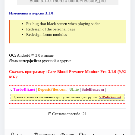
Изменения в версии 3.1.0:
Fix bug that black screen when playing video
Redesign of the personal page
Redesign forum modules
ОС:
Android™ 3.0 и выше
Язык интерфейса:
русский и другие
Скачать программу iCare Blood Pressure Monitor Pro 3.1.0 (9,92
МБ):
с
TurboBit.net
|
DepositFiles.com
|
UL.to
|
Salefiles.com
|
Прямая ссылка на скачивание доступна только для группы:
VIP-diakov.net
Сказали спасибо: 21