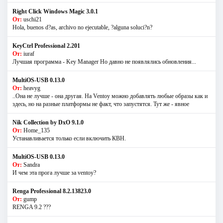
Right Click Windows Magic 3.0.1
От:
uschi21
Hola, buenos d?as, archivo no ejecutable, ?alguna soluci?n?
KeyCtrl Professional 2.201
От:
iuraf
Лучшая программа - Key Manager Но давно не появлялись обновления...
MultiOS-USB 0.13.0
От:
heavyg
..Она не лучше - она другая. На Ventoy можно добавлять любые образы как и
здесь, но на разные платформы не факт, что запустятся. Тут же - явное
Nik Collection by DxO 9.1.0
От:
Home_135
Устанавливается только если включить КВН.
MultiOS-USB 0.13.0
От:
Sandra
И чем эта прога лучше за ventoy?
Renga Professional 8.2.13823.0
От:
gump
RENGA 9.2 ???