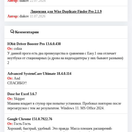
Автор:
diakov
22.07.2026
Лицензия для Wise Duplicate Finder Pro 2.1.9
Автор:
diakov
11.07.2026
Комментарии
IObit Driver Booster Pro 13.6.0.438
От:
coliza
У данной проги есть два преимущества в сравнении с Easy.1 она отличает
ноутбуки от стационарных (а дрова на видеоадаптеры у них бывают разными)
2
Advanced SystemCare Ultimate 18.4.0.114
От:
And
СПАСИБО!!
Dose for Excel 3.6.7
От:
Skipper
Машина впадает в ступор при попытке установки. Пробовал повторно после
перезагрузки с тем же результатом. Windows 11. MS Offiсe 2024.
Google Chrome 151.0.7922.76
От:
Гость Гость
Хороший, быстрый, удобный. Это правда. Масса плюшек расширений-