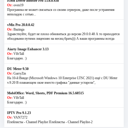
IObit Driver Booster Pro 13.6.0.438
От:
oven19
Программа не может связаться со своим сервером, даже после устранения
неполадок с сетью...
vMix Pro 28.0.0.42
От:
Bazinga
Здравствуйте, будет не плохо обновиться до версии 29.0.0.48 А то приходится
обходными путями лицензию на месяц брать))) А ваши программы всегда
Aiarty Image Enhancer 3.13
От:
VlfrTall
Благодарю. :)
DU Meter 9.50
От:
GarryZin
На 10-й Винде (Microsoft Windows 10 Enterprise LTSC 2021) ещё с DU Meter
v.9.20 В плавающем окне вместо графика "данные устарели",
MobiOffice: Word, Sheets, PDF Premium 16.5.60515
От:
VlfrTall
Благодарю. :)
IPTV Pro 9.1.23
От:
VAN7272
Плейлисты - Channel Playlist Плейлисты - Channel Playlist-2