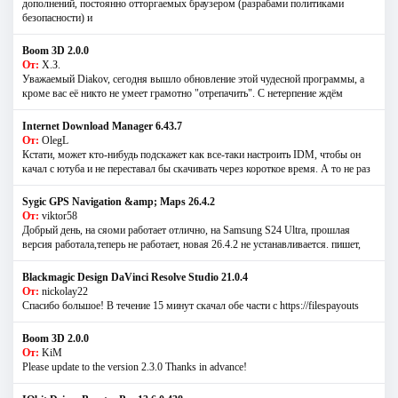
дополнений, постоянно отторгаемых браузером (разрабами политиками
безопасности) и
Boom 3D 2.0.0
От:
Х.З.
Уважаемый Diakov, сегодня вышло обновление этой чудесной программы, а
кроме вас её никто не умеет грамотно "отрепачить". С нетерпение ждём
Internet Download Manager 6.43.7
От:
OlegL
Кстати, может кто-нибудь подскажет как все-таки настроить IDM, чтобы он
качал с ютуба и не переставал бы скачивать через короткое время. А то не раз
Sygic GPS Navigation &amp; Maps 26.4.2
От:
viktor58
Добрый день, на сяоми работает отлично, на Samsung S24 Ultra, прошлая
версия работала,теперь не работает, новая 26.4.2 не устанавливается. пишет,
Blackmagic Design DaVinci Resolve Studio 21.0.4
От:
nickolay22
Спасибо большое! В течение 15 минут скачал обе части с https://filespayouts
Boom 3D 2.0.0
От:
KiM
Please update to the version 2.3.0 Thanks in advance!