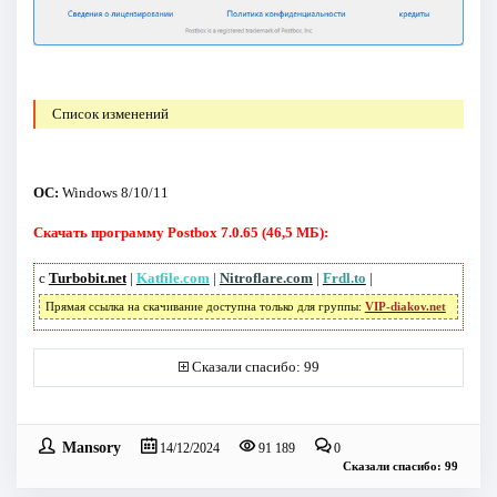
Список изменений
ОС:
Windows 8/10/11
Скачать программу Postbox 7.0.65 (46,5 МБ):
с
Turbobit.net
|
Katfile.com
|
Nitroflare.com
|
Frdl.to
|
Прямая ссылка на скачивание доступна только для группы:
VIP-diakov.net
Сказали спасибо: 99
Mansory
14/12/2024
91 189
0
Сказали спасибо: 99