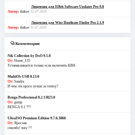
Лицензия для IObit Software Updater Pro 9.0
Автор:
diakov
22.07.2026
Лицензия для Wise Duplicate Finder Pro 2.1.9
Автор:
diakov
11.07.2026
Комментарии
Nik Collection by DxO 9.1.0
От:
Home_135
Устанавливается только если включить КВН.
MultiOS-USB 0.13.0
От:
Sandra
И чем эта прога лучше за ventoy?
Renga Professional 8.2.13823.0
От:
gump
RENGA 9.2 ???
UltraISO Premium Edition 9.7.6.3860
От:
Ярослав
спасибо! мяу !!!