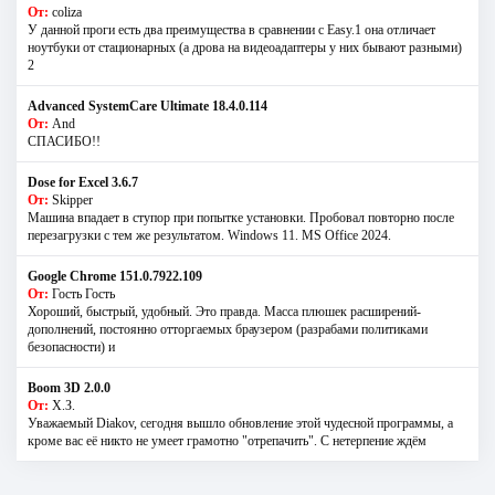
От:
coliza
У данной проги есть два преимущества в сравнении с Easy.1 она отличает
ноутбуки от стационарных (а дрова на видеоадаптеры у них бывают разными)
2
Advanced SystemCare Ultimate 18.4.0.114
От:
And
СПАСИБО!!
Dose for Excel 3.6.7
От:
Skipper
Машина впадает в ступор при попытке установки. Пробовал повторно после
перезагрузки с тем же результатом. Windows 11. MS Offiсe 2024.
Google Chrome 151.0.7922.109
От:
Гость Гость
Хороший, быстрый, удобный. Это правда. Масса плюшек расширений-
дополнений, постоянно отторгаемых браузером (разрабами политиками
безопасности) и
Boom 3D 2.0.0
От:
Х.З.
Уважаемый Diakov, сегодня вышло обновление этой чудесной программы, а
кроме вас её никто не умеет грамотно "отрепачить". С нетерпение ждём