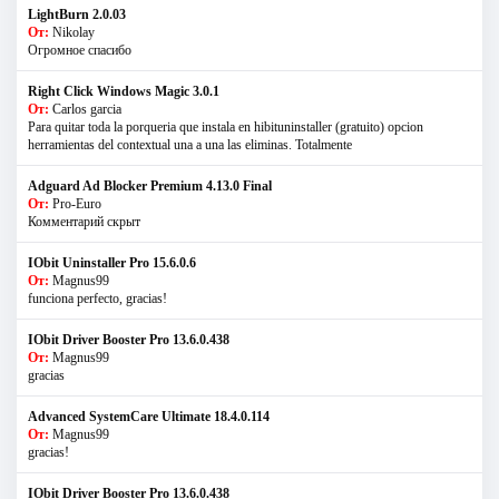
LightBurn 2.0.03
От:
Nikolay
Огромное спасибо
Right Click Windows Magic 3.0.1
От:
Carlos garcia
Para quitar toda la porqueria que instala en hibituninstaller (gratuito) opcion
herramientas del contextual una a una las eliminas. Totalmente
Adguard Ad Blocker Premium 4.13.0 Final
От:
Pro-Euro
Комментарий скрыт
IObit Uninstaller Pro 15.6.0.6
От:
Magnus99
funciona perfecto, gracias!
IObit Driver Booster Pro 13.6.0.438
От:
Magnus99
gracias
Advanced SystemCare Ultimate 18.4.0.114
От:
Magnus99
gracias!
IObit Driver Booster Pro 13.6.0.438