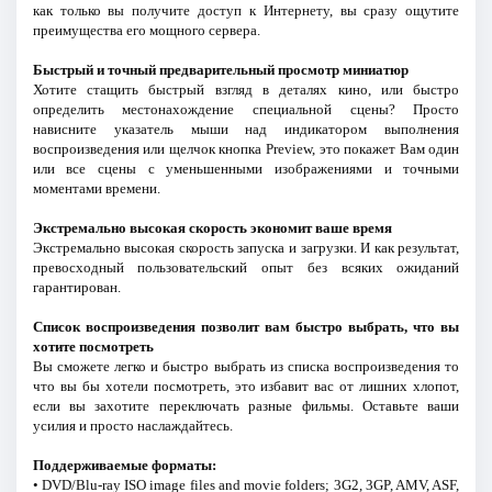
как только вы получите доступ к Интернету, вы сразу ощутите
преимущества его мощного сервера.
Быстрый и точный предварительный просмотр миниатюр
Хотите стащить быстрый взгляд в деталях кино, или быстро
определить местонахождение специальной сцены? Просто
нависните указатель мыши над индикатором выполнения
воспроизведения или щелчок кнопка Preview, это покажет Вам один
или все сцены с уменьшенными изображениями и точными
моментами времени.
Экстремально высокая скорость экономит ваше время
Экстремально высокая скорость запуска и загрузки. И как результат,
превосходный пользовательский опыт без всяких ожиданий
гарантирован.
Список воспроизведения позволит вам быстро выбрать, что вы
хотите посмотреть
Вы сможете легко и быстро выбрать из списка воспроизведения то
что вы бы хотели посмотреть, это избавит вас от лишних хлопот,
если вы захотите переключать разные фильмы. Оставьте ваши
усилия и просто наслаждайтесь.
Поддерживаемые форматы:
• DVD/Blu-ray ISO image files and movie folders; 3G2, 3GP, AMV, ASF,