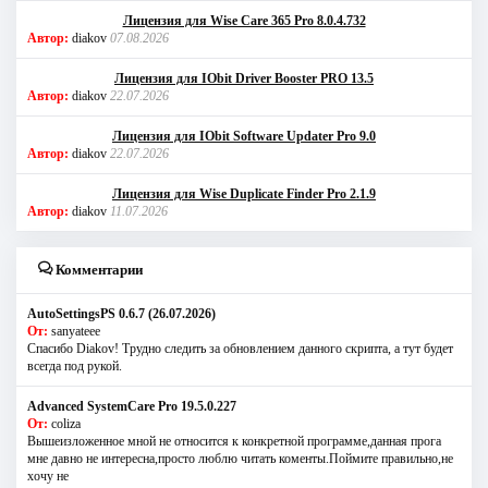
Лицензия для Wise Care 365 Pro 8.0.4.732
Автор:
diakov
07.08.2026
Лицензия для IObit Driver Booster PRO 13.5
Автор:
diakov
22.07.2026
Лицензия для IObit Software Updater Pro 9.0
Автор:
diakov
22.07.2026
Лицензия для Wise Duplicate Finder Pro 2.1.9
Автор:
diakov
11.07.2026
Комментарии
AutoSettingsPS 0.6.7 (26.07.2026)
От:
sanyateee
Спасибо Diakov! Трудно следить за обновлением данного скрипта, а тут будет
всегда под рукой.
Advanced SystemCare Pro 19.5.0.227
От:
coliza
Вышеизложенное мной не относится к конкретной программе,данная прога
мне давно не интересна,просто люблю читать коменты.Поймите правильно,не
хочу не