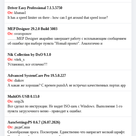
Driver Easy Professional 7.1.5.5750
От:
khanaa1
It has a speed limiter on there - how can I get around that speed issue?
MEP Designer 29.2.0 Build 5003
От:
svoroponov
..........MEP Designer аварийно завершает работу с всплывающим сообщением
об ошибке при выборе пункта "Новый проект". Аналогично и
Nik Collection by DxO 9.1.0
От:
vitek_s
Установил, все отлично!!!
Advanced SystemCare Pro 19.5.0.227
От:
diakov
А какая же хорошая? С времен punshА не встречал качественных портах app
MultiOS-USB 0.13.0
От:
snip2k
Все сделал по инструкции. Не видит ISO-шек с Windows. Выполнение 1-го
пункта загрузочного меню - приводит к ошибке.
AutoSettingsPS 0.6.7 (26.07.2026)
От:
дядяСаша
Своеобразная прога. Посмотрим. Единственно что напрягает мелкий шрифт.