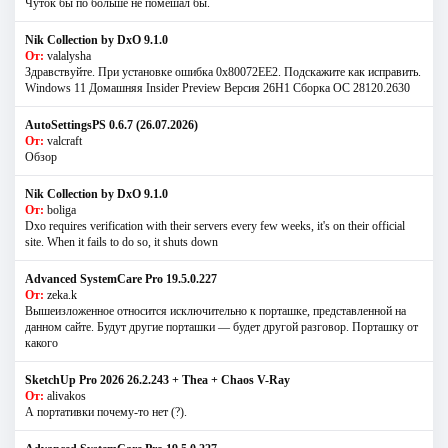
Чуток бы по больше не помешал бы.
Nik Collection by DxO 9.1.0
От:
valalysha
Здравствуйте. При установке ошибка 0х80072EE2. Подскажите как исправить.
Windows 11 Домашняя Insider Preview Версия 26H1 Сборка ОС 28120.2630
AutoSettingsPS 0.6.7 (26.07.2026)
От:
valcraft
Обзор
Nik Collection by DxO 9.1.0
От:
boliga
Dxo requires verification with their servers every few weeks, it's on their official
site. When it fails to do so, it shuts down
Advanced SystemCare Pro 19.5.0.227
От:
zeka.k
Вышеизложенное относится исключительно к порташке, представленной на
данном сайте. Будут другие порташки — будет другой разговор. Порташку от
какого
SketchUp Pro 2026 26.2.243 + Thea + Chaos V-Ray
От:
alivakos
А портативки почему-то нет (?).