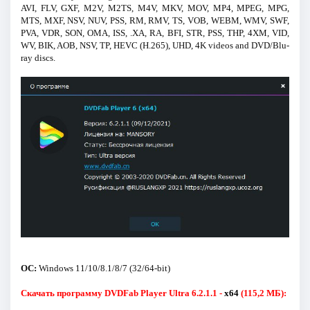
AVI, FLV, GXF, M2V, M2TS, M4V, MKV, MOV, MP4, MPEG, MPG,
MTS, MXF, NSV, NUV, PSS, RM, RMV, TS, VOB, WEBM, WMV, SWF,
PVA, VDR, SON, OMA, ISS, .XA, RA, BFI, STR, PSS, THP, 4XM, VID,
WV, BIK, AOB, NSV, TP, HEVC (H.265), UHD, 4K videos and DVD/Blu-
ray discs.
ОС:
Windows 11/10/8.1/8/7 (32/64-bit)
Скачать программу DVDFab Player Ultra 6.2.1.1 -
x64
(115,2 МБ):