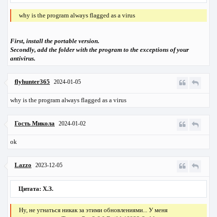
why is the program always flagged as a virus
First, install the portable version.
Secondly, add the folder with the program to the exceptions of your
antivirus.
flyhunter365
2024-01-05
why is the program always flagged as a virus
Гость Микола
2024-01-02
ok
Lazzo
2023-12-05
Цитата: Х.З.
Ну, не угнаться никак за этими обновлениями... У меня