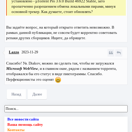
установлено - µTorrent Pro 3.6.0 Build 46922 Stable, зато
пропатченно разрешением обмена локальными пирами, минуя
основной трекер. Как думаете, стоит обновлять?
Вы задаёте вопрос, на который открыто ответить невозможно. В
рамках данной публикации, не совсем будет корректно советовать
репаки других сборщиков. Ищите, да обрящете.
Lazzo
2023-11-29
Спасибо! Ув. Diakov, можно ли сделать так, чтобы не загружался
Microsoft WebView
, и в главном окне, рядом с названием торрента,
отображался бы его статус в виде пиктограммы. Спасибо.
Перфекционисты это оценят
Назад
Далее
Все новости сайта
Ваша помощь сайту
Контакты