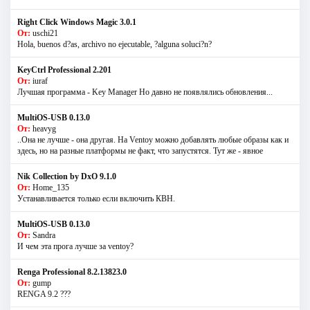
Right Click Windows Magic 3.0.1
От:
uschi21
Hola, buenos d?as, archivo no ejecutable, ?alguna soluci?n?
KeyCtrl Professional 2.201
От:
iuraf
Лучшая программа - Key Manager Но давно не появлялись обновления...
MultiOS-USB 0.13.0
От:
heavyg
..Она не лучше - она другая. На Ventoy можно добавлять любые образы как и
здесь, но на разные платформы не факт, что запустятся. Тут же - явное
Nik Collection by DxO 9.1.0
От:
Home_135
Устанавливается только если включить КВН.
MultiOS-USB 0.13.0
От:
Sandra
И чем эта прога лучше за ventoy?
Renga Professional 8.2.13823.0
От:
gump
RENGA 9.2 ???