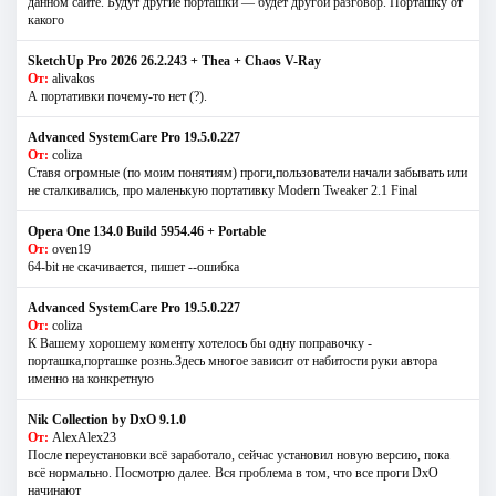
данном сайте. Будут другие порташки — будет другой разговор. Порташку от
какого
SketchUp Pro 2026 26.2.243 + Thea + Chaos V-Ray
От:
alivakos
А портативки почему-то нет (?).
Advanced SystemCare Pro 19.5.0.227
От:
coliza
Ставя огромные (по моим понятиям) проги,пользователи начали забывать или
не сталкивались, про маленькую портативку Modern Tweaker 2.1 Final
Opera One 134.0 Build 5954.46 + Portable
От:
oven19
64-bit не скачивается, пишет --ошибка
Advanced SystemCare Pro 19.5.0.227
От:
coliza
К Вашему хорошему коменту хотелось бы одну поправочку -
порташка,порташке рознь.Здесь многое зависит от набитости руки автора
именно на конкретную
Nik Collection by DxO 9.1.0
От:
AlexAlex23
После переустановки всё заработало, сейчас установил новую версию, пока
всё нормально. Посмотрю далее. Вся проблема в том, что все проги DxO
начинают