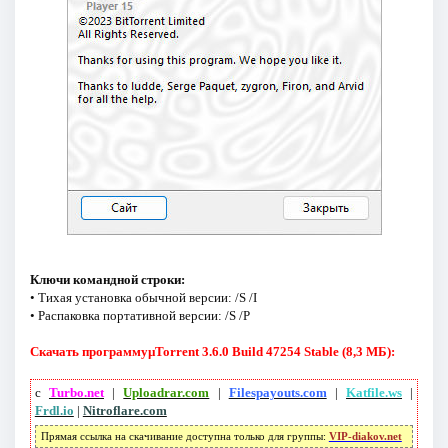
Ключи командной строки:
• Тихая установка обычной версии: /S /I
• Распаковка портативной версии: /S /P
Скачать программуµTorrent 3.6.0 Build 47254 Stable (8,3 МБ):
с
Turbo.net
|
Uploadrar.com
|
Filespayouts.com
|
Katfile.ws
|
Frdl.io
|
Nitroflare.com
Прямая ссылка на скачивание доступна только для группы:
VIP-diakov.net