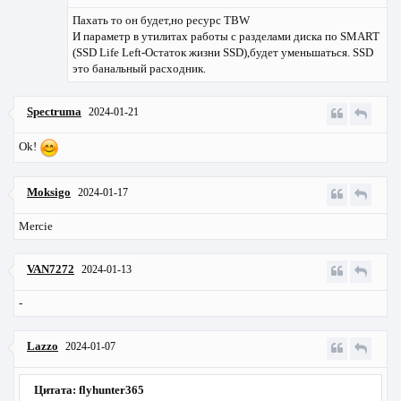
Пахать то он будет,но ресурс TBW
И параметр в утилитах работы с разделами диска по SMART
(SSD Life Left-Остаток жизни SSD),будет уменьшаться. SSD
это банальный расходник.
Spectruma
2024-01-21
Ok!
Moksigo
2024-01-17
Mercie
VAN7272
2024-01-13
-
Lazzo
2024-01-07
Цитата: flyhunter365