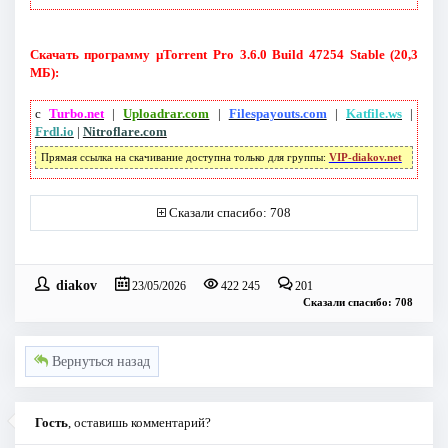
Скачать программу µTorrent Pro 3.6.0 Build 47254 Stable (20,3
МБ):
с
Turbo.net
|
Uploadrar.com
|
Filespayouts.com
|
Katfile.ws
|
Frdl.io
|
Nitroflare.com
Прямая ссылка на скачивание доступна только для группы:
VIP-diakov.net
Сказали спасибо: 708
diakov
23/05/2026
422 245
201
Сказали спасибо: 708
Вернуться назад
Гость
, оставишь комментарий?