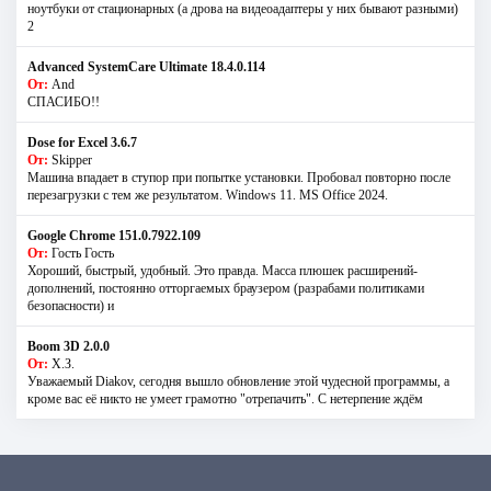
ноутбуки от стационарных (а дрова на видеоадаптеры у них бывают разными)
2
Advanced SystemCare Ultimate 18.4.0.114
От:
And
СПАСИБО!!
Dose for Excel 3.6.7
От:
Skipper
Машина впадает в ступор при попытке установки. Пробовал повторно после
перезагрузки с тем же результатом. Windows 11. MS Offiсe 2024.
Google Chrome 151.0.7922.109
От:
Гость Гость
Хороший, быстрый, удобный. Это правда. Масса плюшек расширений-
дополнений, постоянно отторгаемых браузером (разрабами политиками
безопасности) и
Boom 3D 2.0.0
От:
Х.З.
Уважаемый Diakov, сегодня вышло обновление этой чудесной программы, а
кроме вас её никто не умеет грамотно "отрепачить". С нетерпение ждём