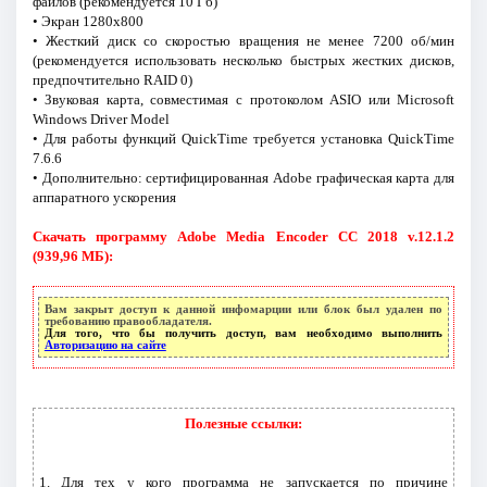
файлов (рекомендуется 10 Гб)
• Экран 1280x800
• Жесткий диск со скоростью вращения не менее 7200 об/мин
(рекомендуется использовать несколько быстрых жестких дисков,
предпочтительно RAID 0)
• Звуковая карта, совместимая с протоколом ASIO или Microsoft
Windows Driver Model
• Для работы функций QuickTime требуется установка QuickTime
7.6.6
• Дополнительно: сертифицированная Adobe графическая карта для
аппаратного ускорения
Скачать программу Adobe Media Encoder CC 2018 v.12.1.2
(939,96 МБ):
Вам закрыт доступ к данной инфомарции или блок был удален по
требованию правообладателя.
Для того, что бы получить доступ, вам необходимо выполнить
Авторизацию на сайте
Полезные ссылки:
1. Для тех у кого программа не запускается по причине