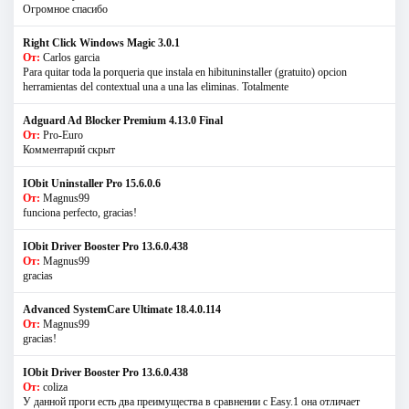
Огромное спасибо
Right Click Windows Magic 3.0.1
От:
Carlos garcia
Para quitar toda la porqueria que instala en hibituninstaller (gratuito) opcion
herramientas del contextual una a una las eliminas. Totalmente
Adguard Ad Blocker Premium 4.13.0 Final
От:
Pro-Euro
Комментарий скрыт
IObit Uninstaller Pro 15.6.0.6
От:
Magnus99
funciona perfecto, gracias!
IObit Driver Booster Pro 13.6.0.438
От:
Magnus99
gracias
Advanced SystemCare Ultimate 18.4.0.114
От:
Magnus99
gracias!
IObit Driver Booster Pro 13.6.0.438
От:
coliza
У данной проги есть два преимущества в сравнении с Easy.1 она отличает