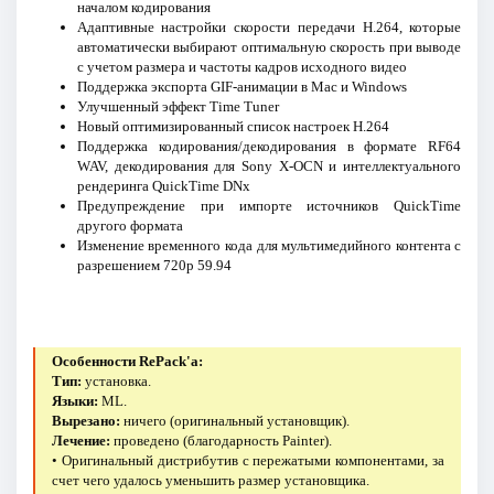
началом кодирования
Адаптивные настройки скорости передачи H.264, которые
автоматически выбирают оптимальную скорость при выводе
с учетом размера и частоты кадров исходного видео
Поддержка экспорта GIF-анимации в Mac и Windows
Улучшенный эффект Time Tuner
Новый оптимизированный список настроек H.264
Поддержка кодирования/декодирования в формате RF64
WAV, декодирования для Sony X-OCN и интеллектуального
рендеринга QuickTime DNx
Предупреждение при импорте источников QuickTime
другого формата
Изменение временного кода для мультимедийного контента с
разрешением 720p 59.94
Особенности RePack'a:
Тип:
установка.
Языки:
ML.
Вырезано:
ничего (оригинальный установщик).
Лечение:
проведено (благодарность Painter).
• Оригинальный дистрибутив с пережатыми компонентами, за
счет чего удалось уменьшить размер установщика.