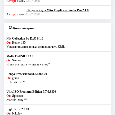
Автор:
diakov
22.07.2026
Лицензия для Wise Duplicate Finder Pro 2.1.9
Автор:
diakov
11.07.2026
Комментарии
Nik Collection by DxO 9.1.0
От:
Home_135
Устанавливается только если включить КВН.
MultiOS-USB 0.13.0
От:
Sandra
И чем эта прога лучше за ventoy?
Renga Professional 8.2.13823.0
От:
gump
RENGA 9.2 ???
UltraISO Premium Edition 9.7.6.3860
От:
Ярослав
спасибо! мяу !!!
LightBurn 2.0.03
От:
Nikolay