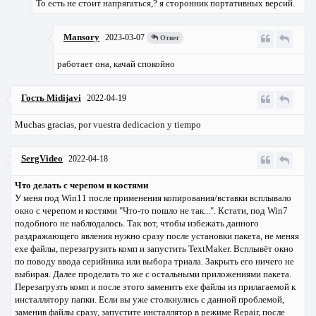
То есть не стоит напрягаться,? я сторонник портативных версий.
Mansory
2023-03-07
Ответ
работает она, качай спокойно
Гость Midijavi
2022-04-19
Muchas gracias, por vuestra dedicacion y tiempo
SergVideo
2022-04-18
Что делать с черепом и костями
У меня под Win11 после применения копирования/вставки всплывало
окно с черепом и костями "Что-то пошло не так...". Кстати, под Win7
подобного не наблюдалось. Так вот, чтобы избежать данного
раздражающего явления нужно сразу после установки пакета, не меняя
exe файлы, перезагрузить комп и запустить TextMaker. Всплывёт окно
по поводу ввода серийника или выбора триала. Закрыть его ничего не
выбирая. Далее проделать то же с остальными приложениями пакета.
Перезагрузть комп и после этого заменить exe файлы из прилагаемой к
инсталлятору папки. Если вы уже столкнулись с данной проблемой,
заменив файлы сразу, запустите инсталлятор в режиме Repair, после