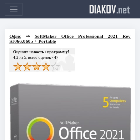
DIAKOV
.net
Офис
⇒
SoftMaker Office Professional 2021 Rev
S1066.0605 + Portable
Оцените новость / программу!
4,2
из 5, всего оценок -
47