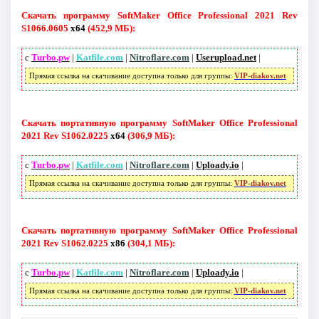
Скачать программу SoftMaker Office Professional 2021 Rev
S1066.0605
x64
(452,9 МБ):
с
Turbo.pw
|
Katfile.com
|
Nitroflare.com
|
Userupload.net
|
Прямая ссылка на скачивание доступна только для группы:
VIP-diakov.net
Скачать портативную программу SoftMaker Office Professional
2021 Rev S1062.0225
x64
(306,9 МБ):
с
Turbo.pw
|
Katfile.com
|
Nitroflare.com
|
Uploady.io
|
Прямая ссылка на скачивание доступна только для группы:
VIP-diakov.net
Скачать портативную программу SoftMaker Office Professional
2021 Rev S1062.0225
x86
(304,1 МБ):
с
Turbo.pw
|
Katfile.com
|
Nitroflare.com
|
Uploady.io
|
Прямая ссылка на скачивание доступна только для группы:
VIP-diakov.net