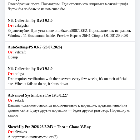
Своеобразная прога. Посмотрим. Единственно что напрягает мелкий шрифт.
Чуток бы по больше не помешал бы.
Nik Collection by DxO 9.1.0
От:
valalysha
Здравствуйте. При установке ошибка 0х80072EE2. Подскажите как исправить.
Windows 11 Домашняя Insider Preview Версия 26H1 Сборка ОС 28120.2630
AutoSettingsPS 0.6.7 (26.07.2026)
От:
valcraft
Обзор
Nik Collection by DxO 9.1.0
От:
boliga
Dxo requires verification with their servers every few weeks, it's on their official
site. When it fails to do so, it shuts down
Advanced SystemCare Pro 19.5.0.227
От:
zeka.k
Вышеизложенное относится исключительно к порташке, представленной на
данном сайте. Будут другие порташки — будет другой разговор. Порташку от
какого
SketchUp Pro 2026 26.2.243 + Thea + Chaos V-Ray
От:
alivakos
А портативки почему-то нет (?).