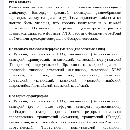
Presentations
Presentations — это простой способ создавать запоминающиеся
слайд-шоу. Благодаря красивой анимации, разнообразным
переходам между слайдами и удобным страницам-шаблонам вы
можете быть уверены, что хорошо подготовлены к каждой
презентации. Поскольку в программе предусмотрена встроенная
поддержка файлового формата PPTX, работа с файлами PowerPoint
и обмен ими проходят совершенно беспрепятственно.
Пользовательский интерфейс (меню и диалоговые окна)
• Русский, английский (США), английский (Великобритания),
немецкий, французский, итальянский, испанский, португальский
(Португалия), португальский (Бразилия), голландский, датский,
шведский, финский, эстонский, латышский, литовский, NEW!
польский, венгерский, словенский, румынский, греческий,
болгарский, украинский, казахский, турецкий, арабский,
индонезийский, китайский, японский, корейский.
Проверка орфографии
• Русский, английский (США), английский (Великобритания),
немецкий (до и после реформы немецкого правописания),
швейцарский немецкий (до и после реформы немецкого
правописания), французский (Франция), французский (Канада),
итальянский, испанский (Испания), испанский (Латинская Америка),
португальский (Португалия), португальский (Бразилия),