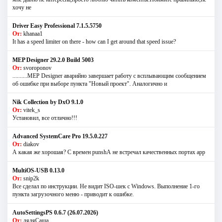
хочу не
Driver Easy Professional 7.1.5.5750
От:
khanaa1
It has a speed limiter on there - how can I get around that speed issue?
MEP Designer 29.2.0 Build 5003
От:
svoroponov
..........MEP Designer аварийно завершает работу с всплывающим сообщением
об ошибке при выборе пункта "Новый проект". Аналогично и
Nik Collection by DxO 9.1.0
От:
vitek_s
Установил, все отлично!!!
Advanced SystemCare Pro 19.5.0.227
От:
diakov
А какая же хорошая? С времен punshА не встречал качественных портах app
MultiOS-USB 0.13.0
От:
snip2k
Все сделал по инструкции. Не видит ISO-шек с Windows. Выполнение 1-го
пункта загрузочного меню - приводит к ошибке.
AutoSettingsPS 0.6.7 (26.07.2026)
От:
дядяСаша