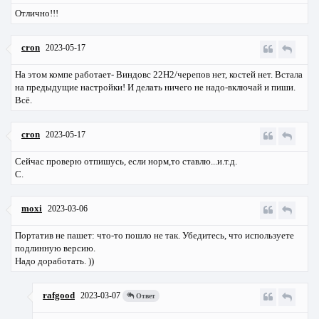
Отлично!!!
cron
2023-05-17
На этом компе работает- Виндовс 22H2/черепов нет, костей нет. Встала
на предыдущие настройки! И делать ничего не надо-включай и пиши.
Всё.
cron
2023-05-17
Сейчас проверю отпишусь, если норм,то ставлю...и.т.д.
С.
moxi
2023-03-06
Портатив не пашет: что-то пошло не так. Убедитесь, что используете
подлинную версию.
Надо доработать. ))
rafgood
2023-03-07
Ответ