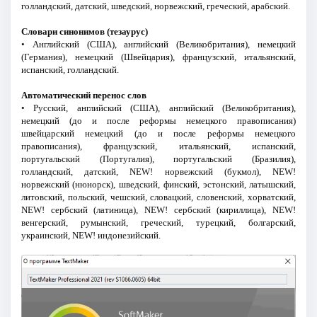
голландский, датский, шведский, норвежский, греческий, арабский.
Словари синонимов (тезаурус)
• Английский (США), английский (Великобритания), немецкий
(Германия), немецкий (Швейцария), французский, итальянский,
испанский, голландский.
Автоматический перенос слов
• Русский, английский (США), английский (Великобритания),
немецкий (до и после реформы немецкого правописания)
швейцарский немецкий (до и после реформы немецкого
правописания), французский, итальянский, испанский,
португальский (Португалия), португальский (Бразилия),
голландский, датский, NEW! норвежский (букмол), NEW!
норвежский (нюнорск), шведский, финский, эстонский, латышский,
литовский, польский, чешский, словацкий, словенский, хорватский,
NEW! сербский (латиница), NEW! сербский (кириллица), NEW!
венгерский, румынский, греческий, турецкий, болгарский,
украинский, NEW! индонезийский.