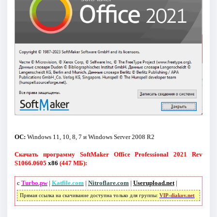
ОС:
Windows 11, 10, 8, 7 и Windows Server 2008 R2
Скачать программу SoftMaker Office Professional 2021 Rev
S1066.0605
x86
(447 МБ):
с
Turbo.pw
|
Katfile.com
|
Nitroflare.com
|
Userupload.net
|
Прямая ссылка на скачивание доступна только для группы:
VIP-diakov.net