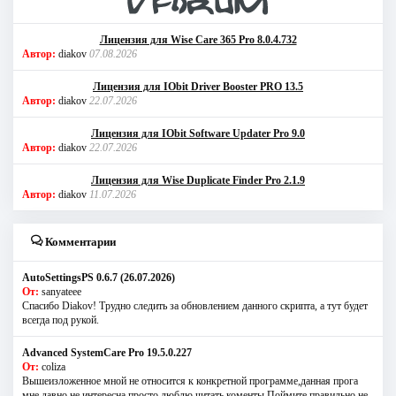
Лицензия для Wise Care 365 Pro 8.0.4.732
Автор:
diakov
07.08.2026
Лицензия для IObit Driver Booster PRO 13.5
Автор:
diakov
22.07.2026
Лицензия для IObit Software Updater Pro 9.0
Автор:
diakov
22.07.2026
Лицензия для Wise Duplicate Finder Pro 2.1.9
Автор:
diakov
11.07.2026
Комментарии
AutoSettingsPS 0.6.7 (26.07.2026)
От:
sanyateee
Спасибо Diakov! Трудно следить за обновлением данного скрипта, а тут будет
всегда под рукой.
Advanced SystemCare Pro 19.5.0.227
От:
coliza
Вышеизложенное мной не относится к конкретной программе,данная прога
мне давно не интересна,просто люблю читать коменты.Поймите правильно,не