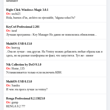
начинают
Right Click Windows Magic 3.0.1
От:
uschi21
Hola, buenos d?as, archivo no ejecutable, ?alguna soluci?n?
KeyCtrl Professional 2.201
От:
iuraf
Лучшая программа - Key Manager Но давно не появлялись обновления...
MultiOS-USB 0.13.0
От:
heavyg
..Она не лучше - она другая. На Ventoy можно добавлять любые образы как и
здесь, но на разные платформы не факт, что запустятся. Тут же - явное
Nik Collection by DxO 9.1.0
От:
Home_135
Устанавливается только если включить КВН.
MultiOS-USB 0.13.0
От:
Sandra
И чем эта прога лучше за ventoy?
Renga Professional 8.2.13823.0
От:
gump
RENGA 9.2 ???