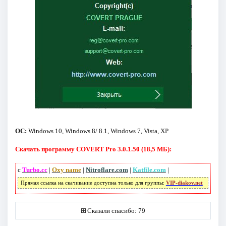
ОС:
Windows 10, Windows 8/ 8.1, Windows 7, Vista, XP
Скачать программу COVERT Pro 3.0.1.50 (18,5 МБ):
с
Turbo.cc
|
Oxy name
|
Nitroflare.com
|
Katfile.com
|
Прямая ссылка на скачивание доступна только для группы:
VIP-diakov.net
Сказали спасибо: 79