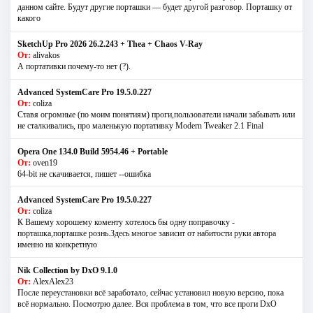
данном сайте. Будут другие порташки — будет другой разговор. Порташку от
какого
SketchUp Pro 2026 26.2.243 + Thea + Chaos V-Ray
От:
alivakos
А портативки почему-то нет (?).
Advanced SystemCare Pro 19.5.0.227
От:
coliza
Ставя огромные (по моим понятиям) проги,пользователи начали забывать или
не сталкивались, про маленькую портативку Modern Tweaker 2.1 Final
Opera One 134.0 Build 5954.46 + Portable
От:
oven19
64-bit не скачивается, пишет --ошибка
Advanced SystemCare Pro 19.5.0.227
От:
coliza
К Вашему хорошему коменту хотелось бы одну поправочку -
порташка,порташке рознь.Здесь многое зависит от набитости руки автора
именно на конкретную
Nik Collection by DxO 9.1.0
От:
AlexAlex23
После переустановки всё заработало, сейчас установил новую версию, пока
всё нормально. Посмотрю далее. Вся проблема в том, что все проги DxO