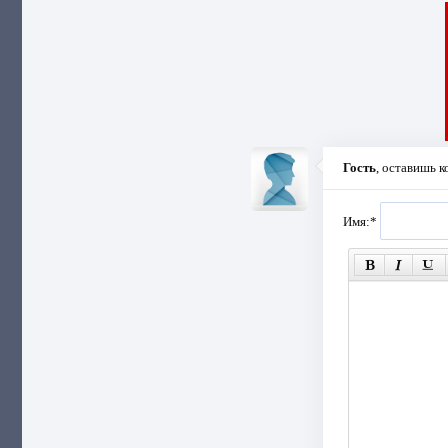
Гость
, оставишь 
Имя:
*