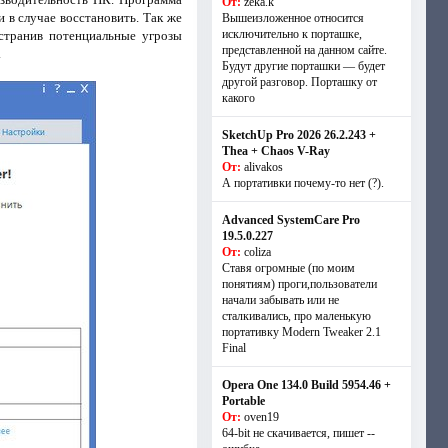
От:
zeka.k
 в случае восстановить. Так же
Вышеизложенное относится
исключительно к порташке,
странив потенциальные угрозы
представленной на данном сайте.
.
Будут другие порташки — будет
другой разговор. Порташку от
какого
SketchUp Pro 2026 26.2.243 +
Thea + Chaos V-Ray
От:
alivakos
А портативки почему-то нет (?).
Advanced SystemCare Pro
19.5.0.227
От:
coliza
Ставя огромные (по моим
понятиям) проги,пользователи
начали забывать или не
сталкивались, про маленькую
портативку Modern Tweaker 2.1
Final
Opera One 134.0 Build 5954.46 +
Portable
От:
oven19
64-bit не скачивается, пишет --