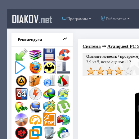
DIAKOV
.net
Программы
Библиотека
Рекомендуем
Система
⇒
Avanquest PC S
Оцените новость / программ
3,9
из 5, всего оценок -
12