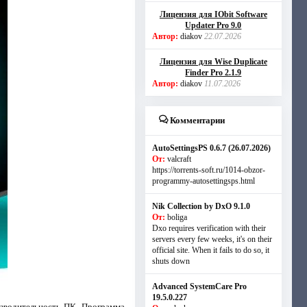
Лицензия для IObit Software
Updater Pro 9.0
Автор:
diakov
22.07.2026
Лицензия для Wise Duplicate
Finder Pro 2.1.9
Автор:
diakov
11.07.2026
Комментарии
AutoSettingsPS 0.6.7 (26.07.2026)
От:
valcraft
https://torrents-soft.ru/1014-obzor-
programmy-autosettingsps.html
Nik Collection by DxO 9.1.0
От:
boliga
Dxo requires verification with their
servers every few weeks, it's on their
official site. When it fails to do so, it
shuts down
Advanced SystemCare Pro
19.5.0.227
изводительность ПК. Программа