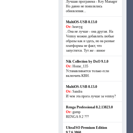
Лучшая программа - Key Manager
Но давно не появлялись
обновления...
MultiOS-USB 0.13.0
От:
heavyg
..Она не лучше - она другая. На
Ventoy можно добавлять любые
образы как и здесь, но на разные
платформы не факт, что
запустятся. Тут же - явное
Nik Collection by DxO 9.1.0
От:
Home_135
Устанавливается только если
включить КВН.
MultiOS-USB 0.13.0
От:
Sandra
И чем эта прога лучше за ventoy?
Renga Professional 8.2.13823.0
От:
gump
RENGA 9.2 ???
UltraISO Premium Edition
9.7.6.3860