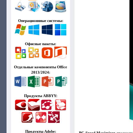
Операционнные системы:
Офисные пакеты:
Отдельные компоненты Office
2013/2024:
Продукты ABBYY:
Продукты Adobe:
PC Speed Maximizer
предназна