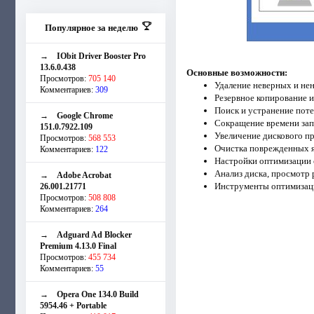
Популярное за неделю
→
IObit Driver Booster Pro
13.6.0.438
Основные возможности:
Просмотров:
705 140
Удаление неверных и не
Комментариев:
309
Резервное копирование и
Поиск и устранение пот
→
Google Chrome
Сокращение времени зап
151.0.7922.109
Увеличение дискового п
Просмотров:
568 553
Очистка поврежденных 
Комментариев:
122
Настройки оптимизации 
Анализ диска, просмотр 
→
Adobe Acrobat
Инструменты оптимизац
26.001.21771
Просмотров:
508 808
Комментариев:
264
→
Adguard Ad Blocker
Premium 4.13.0 Final
Просмотров:
455 734
Комментариев:
55
→
Opera One 134.0 Build
5954.46 + Portable