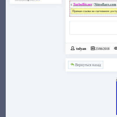
с
TurboBit.net
|
Nitroflare.com
Прямая ссылка на скачивание дост
tolyan
23/06/2018
Вернуться назад