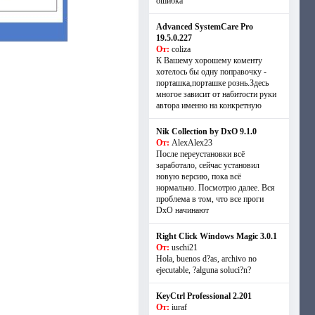
ошибка
Advanced SystemCare Pro
19.5.0.227
От:
coliza
К Вашему хорошему коменту
хотелось бы одну поправочку -
порташка,порташке рознь.Здесь
многое зависит от набитости руки
автора именно на конкретную
Nik Collection by DxO 9.1.0
От:
AlexAlex23
После переустановки всё
заработало, сейчас установил
новую версию, пока всё
нормально. Посмотрю далее. Вся
проблема в том, что все проги
DxO начинают
Right Click Windows Magic 3.0.1
От:
uschi21
Hola, buenos d?as, archivo no
ejecutable, ?alguna soluci?n?
KeyCtrl Professional 2.201
От:
iuraf