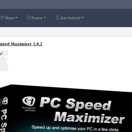
Игры
Разное
Для Android
peed Maximizer 5.0.2
у!