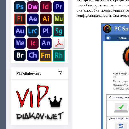
способна удалить неверные и н
она способна поддерживать р
конфиденциальности. Она имеет
VIP-diakov.net