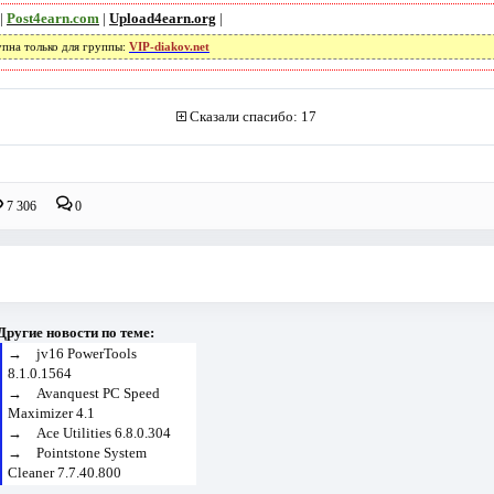
|
Post4earn.com
|
Upload4earn.org
|
упна только для группы:
VIP-diakov.net
Сказали спасибо: 17
7 306
0
Другие новости по теме:
→
jv16 PowerTools
8.1.0.1564
→
Avanquest PC Speed
Maximizer 4.1
→
Ace Utilities 6.8.0.304
→
Pointstone System
Cleaner 7.7.40.800