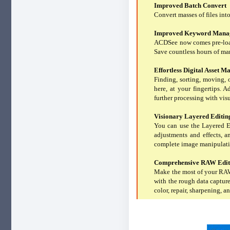
Improved Batch Convert
Convert masses of files int
Improved Keyword Mana
ACDSee now comes pre-loade
Save countless hours of ma
Effortless Digital Asset 
Finding, sorting, moving,
here, at your fingertips. 
further processing with vis
Visionary Layered Editin
You can use the Layered Ed
adjustments and effects, a
complete image manipulatio
Comprehensive RAW Edi
Make the most of your RAW 
with the rough data captur
color, repair, sharpening, a