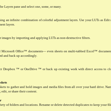
the Layers pane and select one, some, or many.
ng an infinite combination of colorful adjustment layers. Use your LUTs as Edit
ment layers.
r images by importing and applying LUTs as non-destructive filters.
d Microsoft Office™ documents— even sheets on multi-tabbed Excel™ documents
rd and back up accordingly.
ver Dropbox ™ or OneDrive ™ or back up existing work with direct access to clo
skets
skets to gather and hold images and media files from all over your hard drive. Na
 edit, or share their content.
er
riety of folders and locations. Rename or delete detected duplicates to keep your fil