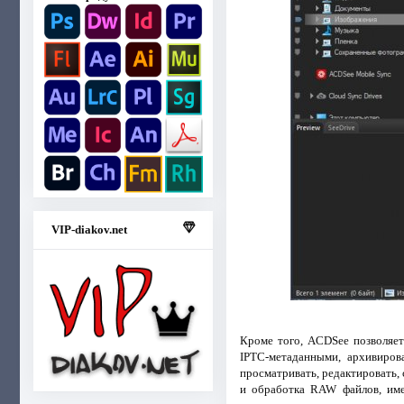
VIP-diakov.net
Кроме того, ACDSee позволяет
IPTC-метаданными, архивиров
просматривать, редактировать,
и обработка RAW файлов, име