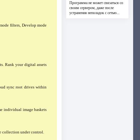
Программа не может связаться со
своим сервером, даже после
устранения неполадок с сетью...
 mode filters, Develop mode
. Rank your digital assets
ud sync root drives within
me individual image baskets
e collection under control.