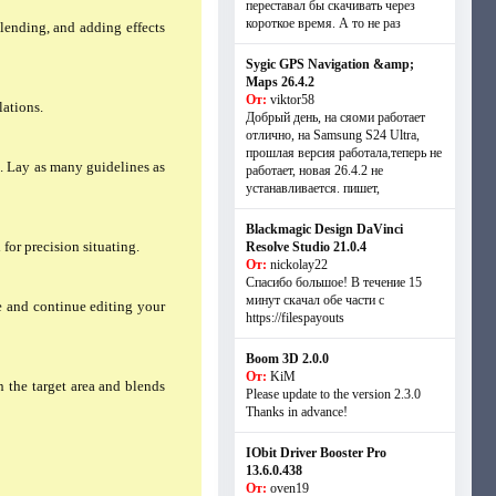
переставал бы скачивать через
короткое время. А то не раз
blending, and adding effects
Sygic GPS Navigation &amp;
Maps 26.4.2
От:
viktor58
lations.
Добрый день, на сяоми работает
отлично, на Samsung S24 Ultra,
прошлая версия работала,теперь не
s. Lay as many guidelines as
работает, новая 26.4.2 не
устанавливается. пишет,
Blackmagic Design DaVinci
for precision situating.
Resolve Studio 21.0.4
От:
nickolay22
Спасибо большое! В течение 15
минут скачал обе части с
le and continue editing your
https://filespayouts
Boom 3D 2.0.0
От:
KiM
n the target area and blends
Please update to the version 2.3.0
Thanks in advance!
IObit Driver Booster Pro
13.6.0.438
От:
oven19