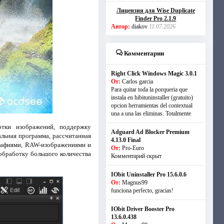
Лицензия для Wise Duplicate
Finder Pro 2.1.9
Автор:
diakov
11.07.2026
Комментарии
Right Click Windows Magic 3.0.1
От:
Carlos garcia
Para quitar toda la porqueria que
instala en hibituninstaller (gratuito)
opcion herramientas del contextual
una a una las eliminas. Totalmente
отки изображений, поддержку
Adguard Ad Blocker Premium
льная программа, рассчитанная
4.13.0 Final
графиями, RAW-изображениями и
От:
Pro-Euro
обработку большого количества
Комментарий скрыт
IObit Uninstaller Pro 15.6.0.6
От:
Magnus99
funciona perfecto, gracias!
IObit Driver Booster Pro
13.6.0.438