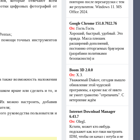
лов, которые отвечают всем
повторно после перезагрузки с тем
ботки цифровых фотографий от
же результатом. Windows 11. MS
Offiсe 2024.
Google Chrome 151.0.7922.76
От:
Гость Гость
Хороший, быстрый, удобный. Это
Pentax;
правда. Масса плюшек
и помощи точных инструментов
расширений-дополнений,
постоянно отторгаемых браузером
(разрабами политиками
безопасности) и
Boom 3D 2.0.0
От:
Х.З.
 а также возможность наложения
Уважаемый Diakov, сегодня вышло
обновление этой чудесной
программы, а кроме вас её никто
шком яркие или сделать и то, и
не умеет грамотно "отрепачить". С
нетерпение ждём
Их можно настроить, добавив
ателя;
Internet Download Manager
ого руководства пользователя и
6.43.7
От:
OlegL
Кстати, может кто-нибудь
подскажет как все-таки настроить
IDM, чтобы он качал с ютуба и не