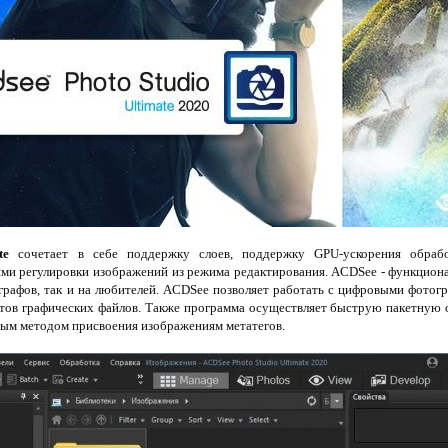
te
сочетает в себе поддержку слоев, поддержку GPU-ускорения обраб
ями регулировки изображений из режима редактирования. ACDSee - функциона
графов, так и на любителей. ACDSee позволяет работать с цифровыми фото
тов графических файлов. Также программа осуществляет быструю пакетную 
ным методом присвоения изображениям метатегов.