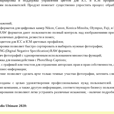
я маркировка и поддержка управления цветом для ICC и ICM профай
ям пользователей. Продукт помогает существенно упростить процесс обра
ражений;
орматов для цифровых камер Nikon, Canon, Konica-Minolta, Olympus, Fuji, и 
 RAW форматов дают пользователю полный контроль над изображениями пр
различных дефектов, резкости и помех;
 цветом для ICC и ICM цветовых профайлов;
ировки позволяет быстро сортировать и выбирать нужные фотографии;
G (Digital Negative Specification) RAW формата;
сяч фотографий с одновременным использованием множества функций;
жка для взаимодействия с PhotoShop Captions;
 с графикой или текстом для отражения авторских прав и прав собственности,
изнес-информации;
ние позволяет сделать ярче только темные участки фотографии, затенить сли
зданы с целью удовлетворения профессиональных нужд пользователей. 
ип компании, а также другую информацию, соответствующую бизнесу пользов
ирования позволяют легко устранять различные искажения; - наличие подробн
dio Ultimate 2020: