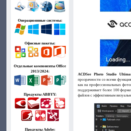
Операционнные системы:
Офисные пакеты:
Отдельные компоненты Office
2013/2024:
ACDSee Photo Studio Ultima
прозрачности со всеми функци
как на профессиональных фото
поддерживает более 100 форма
Продукты ABBYY:
файлов с эффективным визуаль
Продукты Adobe: