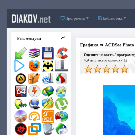
DIAKOV
.net
Программы
Библиотека
Рекомендуем
Графика
⇒
ACDSee Photo S
Оцените новость / программ
4,9
из 5, всего оценок -
12