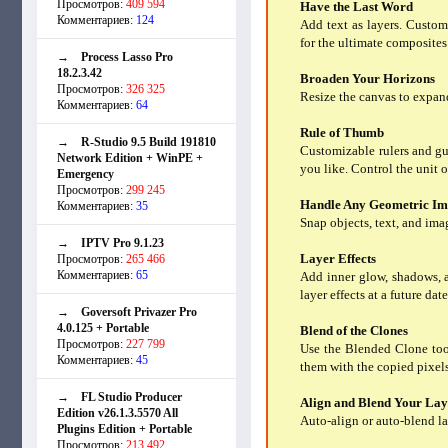
Просмотров:
409 594
Have the Last Word
Комментариев:
124
Add text as layers. Customi
for the ultimate composites
→
Process Lasso Pro
18.2.3.42
Broaden Your Horizons
Просмотров:
326 325
Resize the canvas to expan
Комментариев:
64
Rule of Thumb
→
R-Studio 9.5 Build 191810
Customizable rulers and gui
Network Edition + WinPE +
you like. Control the unit o
Emergency
Просмотров:
299 245
Handle Any Geometric Im
Комментариев:
35
Snap objects, text, and imag
→
IPTV Pro 9.1.23
Layer Effects
Просмотров:
265 466
Комментариев:
65
Add inner glow, shadows, a
layer effects at a future date
→
Goversoft Privazer Pro
4.0.125 + Portable
Blend of the Clones
Просмотров:
227 799
Use the Blended Clone tool
Комментариев:
45
them with the copied pixels
→
FL Studio Producer
Align and Blend Your Lay
Edition v26.1.3.5570 All
Auto-align or auto-blend la
Plugins Edition + Portable
Просмотров:
213 492