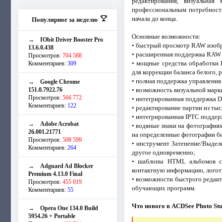
редактирования, визуальна
профессиональным потребност
начала до конца.
Популярное за неделю
Основные возможности:
→
IObit Driver Booster Pro
• быстрый просмотр RAW изоб
13.6.0.438
• расширенная поддержка RAW ф
Просмотров:
704 588
• мощные средства обработки
Комментариев:
309
для коррекции баланса белого, 
• полная поддержка управления
→
Google Chrome
151.0.7922.76
• возможность визуальной марк
Просмотров:
566 772
• интегрированная поддержка DN
Комментариев:
122
• редактирование партии из ты
• интегрированная IPTC поддер
→
Adobe Acrobat
• водяные знаки на фотографиях
26.001.21771
на определенные фотографии б
Просмотров:
508 599
• инструмент Затенение/Выделе
Комментариев:
264
другое одновременно;
• шаблоны HTML альбомов со
→
Adguard Ad Blocker
контактную информацию, логот
Premium 4.13.0 Final
• возможности быстрого редакт
Просмотров:
455 019
обучающих программ.
Комментариев:
55
Что нового в ACDSee Photo Stu
→
Opera One 134.0 Build
5954.26 + Portable