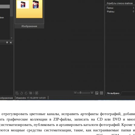
 отрегулировать цветовые каналы, исправить артефакты фотографий, добавит
ать графические коллекции в ZIP-файлы, записать на CD или DVD и мног
 систематизировать, публиковать и архивировать каталоги фотографий. Кроме 
ются мощные средства систематизации, такие, как настраиваемые папки и