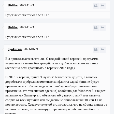
Dislike
2023-11-23
Будет ли совместима с win 11?
Dislike
2023-11-23
Будет ли совместима с win 11?
byakuran
2023-10-09
Вы прикалываетесь что-ли.. С каждой новой версией, программа
улучшается в плане быстродействия и добавляются новые твики
(особенно если сравнивать с версией 2015 года).
В 2015-й версии, пункт "Службы" был совсем другой, а в новых
доработали и убрали возможные конфликты служб (они не будут
применяться чтобы не выдавало ошибку, но будет показано что
применено, это так спецом сделано) особенно для Windows 7, я видел
на видео как Хачатур это объяснял, мб у кого-то вин7 или какая-та
сборка от васи пупкина или вы давно не обновляли вин10 или 11 на
новую версию, Хачатур тоже об этом говорил, что на сборке винды от
не понятно кого, не гарантирует правильную работоспособность
твикера.