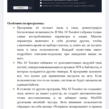
Особенности программы:
Программа не пускает пыль в глаза, демонстрируя
бесполезные возможности. В Win 10 Tweaker собраны только
самые востребованные параметры и опции. Многие
параметры включают в себя десятки других, чтобы
сэкономить время на выборе галочек, и, опять же, не пускать
пыль в глаза пользователю. Каждый пункт-твик имеет
подробное описание-подсказку при наведении мыши на
него.
Win 10 Tweaker избавлен от дополнительных модулей типа
nircmd, самораспаковывающихся архивов SFX и библиотек, в
которых нуждаются другие твикеры. В программе заложено
всё, что нужно для применения настроек на лету. Если
пользователю что-то не нужно, система не будет загажена ни
единым байтом.
В отличие от других программ, Win 10 Tweaker не сохраняет
логи, ничего не пишет в реестр, не создаёт автоматические
точки восстановления, и не забивает папку WinSXS
десятками мегабайт мусора. Хотя внимание пользователя
обращает на себя кнопка «Резервное копирование» в правом