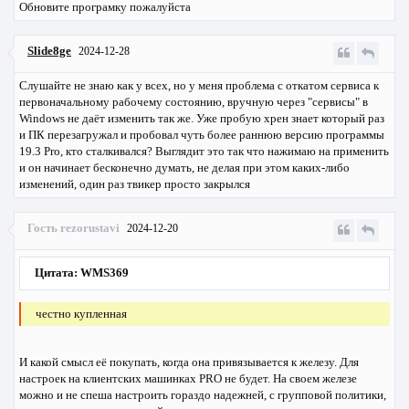
Обновите програмку пожалуйста
Slide8ge
2024-12-28
Слушайте не знаю как у всех, но у меня проблема с откатом сервиса к
первоначальному рабочему состоянию, вручную через "сервисы" в
Windows не даёт изменить так же. Уже пробую хрен знает который раз
и ПК перезагружал и пробовал чуть более раннюю версию программы
19.3 Pro, кто сталкивался? Выглядит это так что нажимаю на применить
и он начинает бесконечно думать, не делая при этом каких-либо
изменений, один раз твикер просто закрылся
Гость rezorustavi
2024-12-20
Цитата: WMS369
честно купленная
И какой смысл её покупать, когда она привязывается к железу. Для
настроек на клиентских машинках PRO не будет. На своем железе
можно и не спеша настроить гораздо надежней, с групповой политики,