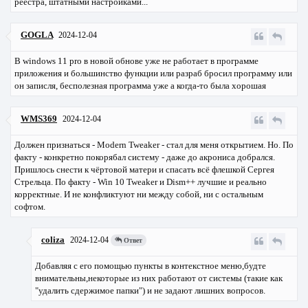
реестра, штатными настройками...
GOGLA
2024-12-04
В windows 11 pro в новой обнове уже не работает в программе
приложения и большинство функции или разраб бросил программу или
он записля, бесполезная программа уже а когда-то была хорошая
WMS369
2024-12-04
Должен признаться - Modern Tweaker - стал для меня открытием. Но. По
факту - конкретно покорябал систему - даже до акрониса добрался.
Пришлось снести к чёртовой матери и спасать всё флешкой Сергея
Стрельца. По факту - Win 10 Tweaker и Dism++ лучшие и реально
корректные. И не конфликтуют ни между собой, ни с остальным
софтом.
coliza
2024-12-04
Ответ
Добавляя с его помощью пункты в контекстное меню,будте
внимательны,некоторые из них работают от системы (такие как
"удалить сдержимое папки") и не задают лишних вопросов.