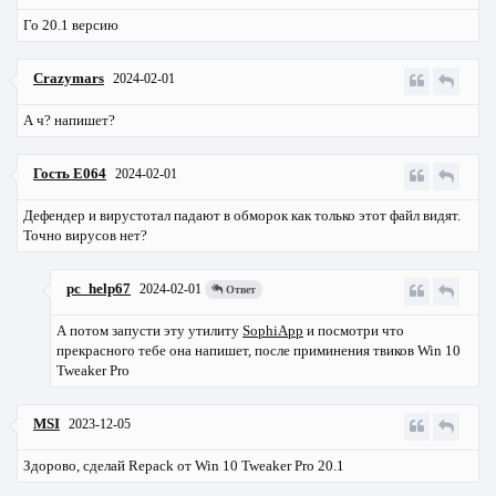
Го 20.1 версию
Crazymars
2024-02-01
А ч? напишет?
Гость E064
2024-02-01
Дефендер и вирустотал падают в обморок как только этот файл видят.
Точно вирусов нет?
pc_help67
2024-02-01
Ответ
А потом запусти эту утилиту
SophiApp
и посмотри что
прекрасного тебе она напишет, после приминения твиков Win 10
Tweaker Pro
MSI
2023-12-05
Здорово, сделай Repack от Win 10 Tweaker Pro 20.1