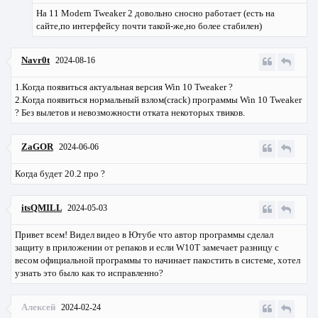
На 11 Modern Tweaker 2 довольно сносно работает (есть на
сайте,по интерфейсу почти такой-же,но более стабилен)
Navr0t
2024-08-16
1.Когда появиться актуальная версия Win 10 Tweaker ?
2.Когда появиться нормальный взлом(crack) программы Win 10 Tweaker
? Без вылетов и невозможности отката некоторых твиков.
ZaGOR
2024-06-06
Когда будет 20.2 про ?
itsQMILL
2024-05-03
Привет всем! Видел видео в Ютубе что автор программы сделал
защиту в приложении от репаков и если W10T замечает разницу с
весом официальной программы то начинает пакостить в системе, хотел
узнать это было как то исправленно?
Алексей
2024-02-24