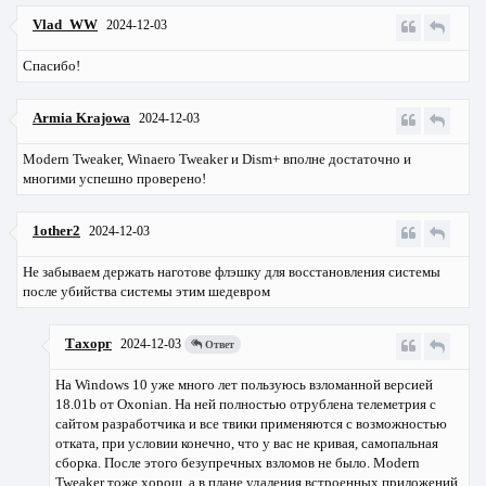
Vlad_WW
2024-12-03
Спасибо!
Armia Krajowa
2024-12-03
Modern Tweaker, Winaero Tweaker и Dism+ вполне достаточно и
многими успешно проверено!
1other2
2024-12-03
Не забываем держать наготове флэшку для восстановления системы
после убийства системы этим шедевром
Тахорг
2024-12-03
Ответ
На Windows 10 уже много лет пользуюсь взломанной версией
18.01b от Oxonian. На ней полностью отрублена телеметрия с
сайтом разработчика и все твики применяются с возможностью
отката, при условии конечно, что у вас не кривая, самопальная
сборка. После этого безупречных взломов не было. Modern
Tweaker тоже хорош, а в плане удаления встроенных приложений