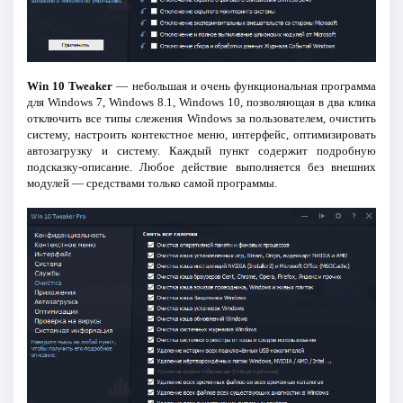
Win 10 Tweaker
— небольшая и очень функциональная программа
для Windows 7, Windows 8.1, Windows 10, позволяющая в два клика
отключить все типы слежения Windows за пользователем, очистить
систему, настроить контекстное меню, интерфейс, оптимизировать
автозагрузку и систему. Каждый пункт содержит подробную
подсказку-описание. Любое действие выполняется без внешних
модулей — средствами только самой программы.