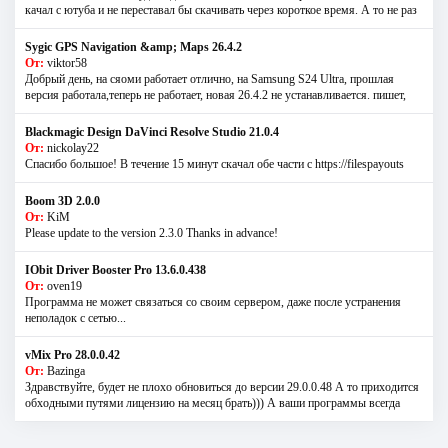
качал с ютуба и не переставал бы скачивать через короткое время. А то не раз
Sygic GPS Navigation &amp; Maps 26.4.2
От:
viktor58
Добрый день, на сяоми работает отлично, на Samsung S24 Ultra, прошлая
версия работала,теперь не работает, новая 26.4.2 не устанавливается. пишет,
Blackmagic Design DaVinci Resolve Studio 21.0.4
От:
nickolay22
Спасибо большое! В течение 15 минут скачал обе части с https://filespayouts
Boom 3D 2.0.0
От:
KiM
Please update to the version 2.3.0 Thanks in advance!
IObit Driver Booster Pro 13.6.0.438
От:
oven19
Программа не может связаться со своим сервером, даже после устранения
неполадок с сетью...
vMix Pro 28.0.0.42
От:
Bazinga
Здравствуйте, будет не плохо обновиться до версии 29.0.0.48 А то приходится
обходными путями лицензию на месяц брать))) А ваши программы всегда