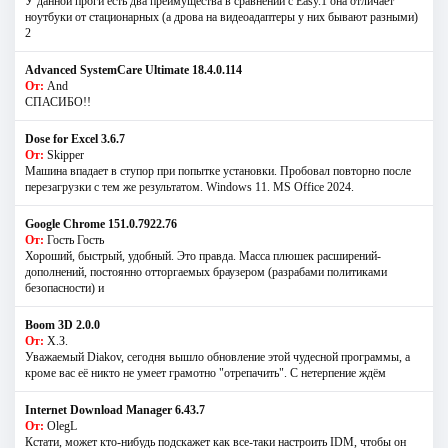
У данной проги есть два преимущества в сравнении с Easy.1 она отличает
ноутбуки от стационарных (а дрова на видеоадаптеры у них бывают разными)
2
Advanced SystemCare Ultimate 18.4.0.114
От:
And
СПАСИБО!!
Dose for Excel 3.6.7
От:
Skipper
Машина впадает в ступор при попытке установки. Пробовал повторно после
перезагрузки с тем же результатом. Windows 11. MS Offiсe 2024.
Google Chrome 151.0.7922.76
От:
Гость Гость
Хороший, быстрый, удобный. Это правда. Масса плюшек расширений-
дополнений, постоянно отторгаемых браузером (разрабами политиками
безопасности) и
Boom 3D 2.0.0
От:
Х.З.
Уважаемый Diakov, сегодня вышло обновление этой чудесной программы, а
кроме вас её никто не умеет грамотно "отрепачить". С нетерпение ждём
Internet Download Manager 6.43.7
От:
OlegL
Кстати, может кто-нибудь подскажет как все-таки настроить IDM, чтобы он