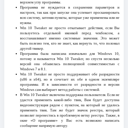
верхнем углу программы.
Программа не нуждается в сохранении параметров и
настроек, так как при запуске она успевает просканировать
всю систему, затеняя пункты, которые уже применены или не
нужны.
Win 10 Tweaker не просто откатывает действия, если Вы
пользуетесь отдельной иконкой перед чекбоксом, а
восстанавливает именно системные значения. Это может
быть полезно тем, кто не знает, как вернуть то, что поломал
другой твикер.
Программа была написана изначально для Windows 10,
потому и называется Win 10 Tweaker, но спустя несколько
версий она обзавелась полноценной совместимостью с
Windows 7 и 8.1.
Win 10 Tweaker не просто поддерживает обе разрядности
(x86 и x64), но и сочетает их обе в одном экземпляре
программы. И в зависимости от разрядности и версии
Windows сам выбирает метод работы с системой.
В Win 10 Tweaker включена поддержка пользователя. Если не
удастся применить какой-либо твик, Вам будет доступна
видеоинструкция рядом с пунктом, на который не удалось
применить твик. Там же будет значок реестра, который
позволит перенестись в проблемную ветку реестра. Также, в
окне «О программе» у Вас есть возможно написать
сообщение напрямую автору.