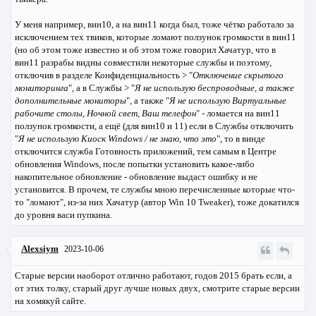
У меня например, вин10, а на вин11 когда был, тоже чётко работало за
исключением тех твиков, которые ломают ползунок громкости в вин11
(но об этом тоже известно и об этом тоже говорил Хачатур, что в
вин11 разрабы видны совместили некоторые службы и поэтому,
отключив в разделе Конфиденциальность > "
Отключение скрытого
мониторинга
", а в Службы > "
Я не использую беспроводные, а также
дополнительные мониторы
", а также "
Я не использую Виртуальные
рабочите столы, Ночной свет, Ваш телефон
" - ломается на вин11
ползунок громкости, а ещё (для вин10 и 11) если в Службы отключить
"
Я не использую Киоск Windows / не знаю, что это
", то в винде
отключится служба Готовность приложений, тем самым в Центре
обновления Windows, после попытки установить какое-либо
накопительное обновление - обновление выдаст ошибку и не
установится. В прочем, те службы мною перечисленные которые что-
то "ломают", из-за них Хачатур (автор Win 10 Tweaker), тоже докатился
до уровня васи пупкина.
Alexsiym
2023-10-06
Старые версии наоборот отлично работают, годов 2015 брать если, а
от этих толку, старый друг лучше новых двух, смотрите старые версии
на хомякуй сайте.