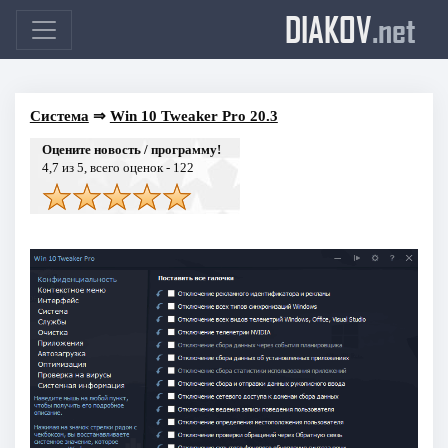
DIAKOV
.net
Система
⇒
Win 10 Tweaker Pro 20.3
Оцените новость / программу!
4,7
из 5, всего оценок -
122