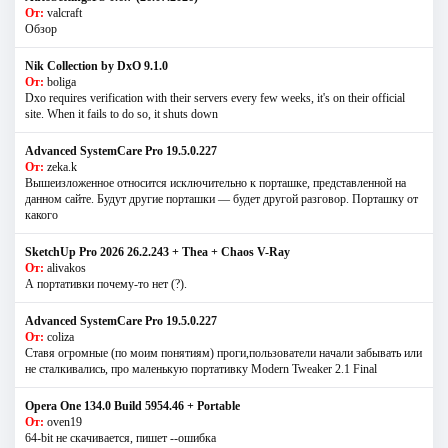
От:
valcraft
Обзор
Nik Collection by DxO 9.1.0
От:
boliga
Dxo requires verification with their servers every few weeks, it's on their official
site. When it fails to do so, it shuts down
Advanced SystemCare Pro 19.5.0.227
От:
zeka.k
Вышеизложенное относится исключительно к порташке, представленной на
данном сайте. Будут другие порташки — будет другой разговор. Порташку от
какого
SketchUp Pro 2026 26.2.243 + Thea + Chaos V-Ray
От:
alivakos
А портативки почему-то нет (?).
Advanced SystemCare Pro 19.5.0.227
От:
coliza
Ставя огромные (по моим понятиям) проги,пользователи начали забывать или
не сталкивались, про маленькую портативку Modern Tweaker 2.1 Final
Opera One 134.0 Build 5954.46 + Portable
От:
oven19
64-bit не скачивается, пишет --ошибка