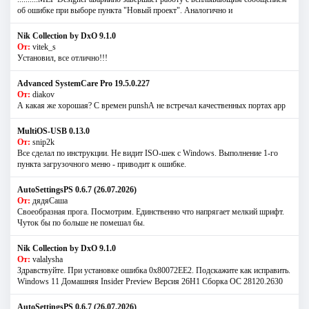
об ошибке при выборе пункта "Новый проект". Аналогично и
Nik Collection by DxO 9.1.0
От:
vitek_s
Установил, все отлично!!!
Advanced SystemCare Pro 19.5.0.227
От:
diakov
А какая же хорошая? С времен punshА не встречал качественных портах app
MultiOS-USB 0.13.0
От:
snip2k
Все сделал по инструкции. Не видит ISO-шек с Windows. Выполнение 1-го
пункта загрузочного меню - приводит к ошибке.
AutoSettingsPS 0.6.7 (26.07.2026)
От:
дядяСаша
Своеобразная прога. Посмотрим. Единственно что напрягает мелкий шрифт.
Чуток бы по больше не помешал бы.
Nik Collection by DxO 9.1.0
От:
valalysha
Здравствуйте. При установке ошибка 0х80072EE2. Подскажите как исправить.
Windows 11 Домашняя Insider Preview Версия 26H1 Сборка ОС 28120.2630
AutoSettingsPS 0.6.7 (26.07.2026)