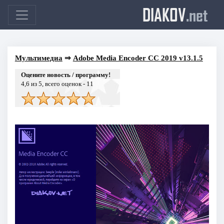
DIAKOV
.net
Мультимедиа
⇒
Adobe Media Encoder CC 2019 v13.1.5
Оцените новость / программу!
4,6
из 5, всего оценок -
11