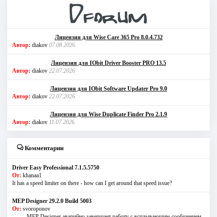
Лицензия для Wise Care 365 Pro 8.0.4.732
Автор:
diakov
07.08.2026
Лицензия для IObit Driver Booster PRO 13.5
Автор:
diakov
22.07.2026
Лицензия для IObit Software Updater Pro 9.0
Автор:
diakov
22.07.2026
Лицензия для Wise Duplicate Finder Pro 2.1.9
Автор:
diakov
11.07.2026
Комментарии
Driver Easy Professional 7.1.5.5750
От:
khanaa1
It has a speed limiter on there - how can I get around that speed issue?
MEP Designer 29.2.0 Build 5003
От:
svoroponov
..........MEP Designer аварийно завершает работу с всплывающим сообщением