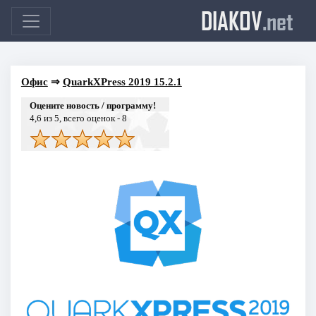
DIAKOV
.net
Офис
⇒
QuarkXPress 2019 15.2.1
Оцените новость / программу!
4,6
из 5, всего оценок -
8