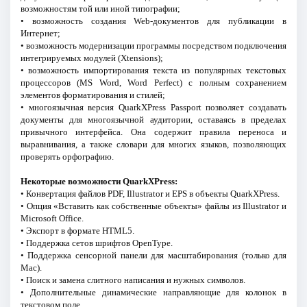
возможностям той или иной типографии;
• возможность создания Web-документов для публикации в
Интернет;
• возможность модернизации программы посредством подключения
интегрируемых модулей (Xtensions);
• возможность импортирования текста из популярных текстовых
процессоров (MS Word, Word Perfect) с полным сохранением
элементов форматирования и стилей;
• многоязычная версия QuarkXPress Passport позволяет создавать
документы для многоязычной аудитории, оставаясь в пределах
привычного интерфейса. Она содержит правила переноса и
выравнивания, а также словари для многих языков, позволяющих
проверять орфографию.
Некоторые возможности QuarkXPress:
• Конвертация файлов PDF, Illustrator и EPS в объекты QuarkXPress.
• Опция «Вставить как собственные объекты» файлы из Illustrator и
Microsoft Office.
• Экспорт в формате HTML5.
• Поддержка сетов шрифтов OpenType.
• Поддержка сенсорной панели для масштабирования (только для
Mac).
• Поиск и замена слитного написания и нужных символов.
• Дополнительные динамические направляющие для колонок в
текстовом поле.