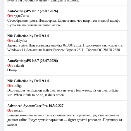
пункта загрузочного меню - приводит к ошибке.
AutoSettingsPS 0.6.7 (26.07.2026)
От:
дядяСаша
Своеобразная прога. Посмотрим. Единственно что напрягает мелкий шрифт.
Чуток бы по больше не помешал бы.
Nik Collection by DxO 9.1.0
От:
valalysha
Здравствуйте. При установке ошибка 0х80072EE2. Подскажите как исправить.
Windows 11 Домашняя Insider Preview Версия 26H1 Сборка ОС 28120.2630
AutoSettingsPS 0.6.7 (26.07.2026)
От:
valcraft
Обзор
Nik Collection by DxO 9.1.0
От:
boliga
Dxo requires verification with their servers every few weeks, it's on their official
site. When it fails to do so, it shuts down
Advanced SystemCare Pro 19.5.0.227
От:
zeka.k
Вышеизложенное относится исключительно к порташке, представленной на
данном сайте. Будут другие порташки — будет другой разговор. Порташку от
какого