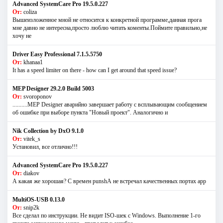
Advanced SystemCare Pro 19.5.0.227
От:
coliza
Вышеизложенное мной не относится к конкретной программе,данная прога
мне давно не интересна,просто люблю читать коменты.Поймите правильно,не
хочу не
Driver Easy Professional 7.1.5.5750
От:
khanaa1
It has a speed limiter on there - how can I get around that speed issue?
MEP Designer 29.2.0 Build 5003
От:
svoroponov
..........MEP Designer аварийно завершает работу с всплывающим сообщением
об ошибке при выборе пункта "Новый проект". Аналогично и
Nik Collection by DxO 9.1.0
От:
vitek_s
Установил, все отлично!!!
Advanced SystemCare Pro 19.5.0.227
От:
diakov
А какая же хорошая? С времен punshА не встречал качественных портах app
MultiOS-USB 0.13.0
От:
snip2k
Все сделал по инструкции. Не видит ISO-шек с Windows. Выполнение 1-го