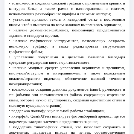
• возможность создания сложной графики с применением кривых и
контуров Безье, а также рамок с иллюстрациями и текстом,
использующих разнообразные шрифты и сложные контуры;
• установка привязки текста к невидимой сетке с постоянным
шагом, чтобы выключка по всем колонкам выполнялось одинаково;
• наличие документов-шаблонов, помогающих придерживаться
заданного стандарта верстки;
• наличие графических инструментов, позволяющих создавать
несложную графику, а также редактировать загружаемые
графические файлы;
• управление полутонами и цветовым балансом благодаря
средствам регулировки цветов оригинал-макета;
• наличие мощных средств управления кернингом и трекингом,
выступом/отступом и интерлиньяжем, а также положением
нижнего/верхнего индексов; обеспечение высокой точности
позиционирования;
• возможность создания длинных документов (книг), руководств и
т.п. (обычно они составляются из файлов, содержащих отдельные
главы, которые нужно группировать, сохраняя однотипные стили и
сквозную нумерацию страниц);
• поддержка полнофункциональной работы с таблицами;
• интерфейс QuarkXPress имитирует фотонаборный процесс, где все
параметры каждого элемента определяются заранее;
• поддержка типографских стилей, что позволяет сохранять в
документах параметры вывода на печать, соответствующие