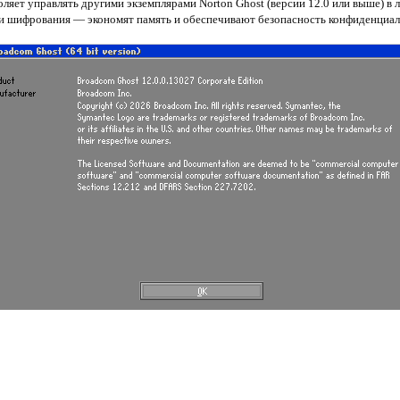
ляет управлять другими экземплярами Norton Ghost (версии 12.0 или выше) в л
 и шифрования — экономят память и обеспечивают безопасность конфиденциа