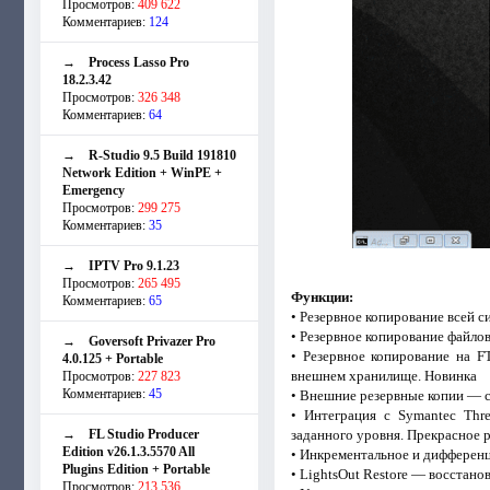
Просмотров:
409 622
Комментариев:
124
→
Process Lasso Pro
18.2.3.42
Просмотров:
326 348
Комментариев:
64
→
R-Studio 9.5 Build 191810
Network Edition + WinPE +
Emergency
Просмотров:
299 275
Комментариев:
35
→
IPTV Pro 9.1.23
Просмотров:
265 495
Функции:
Комментариев:
65
• Резервное копирование всей с
• Резервное копирование файло
→
Goversoft Privazer Pro
• Резервное копирование на F
4.0.125 + Portable
внешнем хранилище. Новинка
Просмотров:
227 823
Комментариев:
45
• Внешние резервные копии — с
• Интеграция с Symantec Thre
→
FL Studio Producer
заданного уровня. Прекрасное 
Edition v26.1.3.5570 All
• Инкрементальное и дифференц
Plugins Edition + Portable
• LightsOut Restore — восстан
Просмотров:
213 536