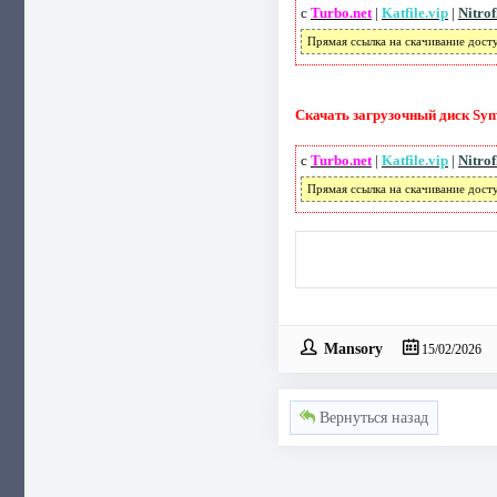
с
Turbo.net
|
Katfile.vip
|
Nitro
Прямая ссылка на скачивание дост
Скачать загрузочный диск Sym
с
Turbo.net
|
Katfile.vip
|
Nitro
Прямая ссылка на скачивание дост
Mansory
15/02/2026
Вернуться назад