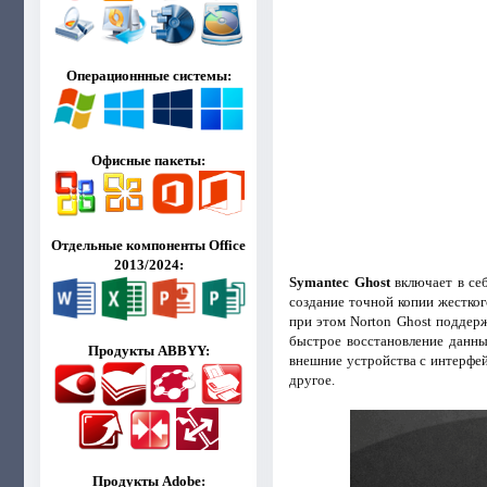
Операционнные системы:
Офисные пакеты:
Отдельные компоненты Office
2013/2024:
Symantec Ghost
включает в се
создание точной копии жесткого
при этом Norton Ghost поддер
быстрое восстановление данны
Продукты ABBYY:
внешние устройства с интерфей
другое.
Продукты Adobe: