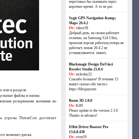
переставал бы скачивать через
короткое время. А то не раз
Sygic GPS Navigation &amp;
Maps 26.4.2
От:
viktor58
Добрый день, на сяоми работает
отлично, на Samsung S24 Ultra,
прошлая версия работала,теперь не
работает, новая 26.4.2 не
устанавливается. пишет,
Blackmagic Design DaVinci
Resolve Studio 21.0.4
От:
nickolay22
Спасибо большое! В течение 15
минут скачал обе части с
https://filespayouts
 или в разделе.
дельные файлы и папки.
Boom 3D 2.0.0
вления резервными копиями во
От:
KiM
Please update to the version 2.3.0
Thanks in advance!
ь угрозы ThreatCon достигает
IObit Driver Booster Pro
13.6.0.438
го компакт-диска.
От:
oven19