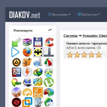
DIAKOV
.net
Программы
Библиотека
Рекомендуем
Система
⇒
Symantec Ghos
Оцените новость / программ
4,8
из 5, всего оценок -
21