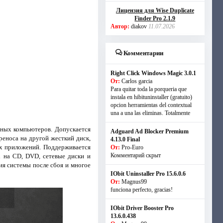
Лицензия для Wise Duplicate
Finder Pro 2.1.9
Автор:
diakov
11.07.2026
Комментарии
Right Click Windows Magic 3.0.1
От:
Carlos garcia
Para quitar toda la porqueria que
instala en hibituninstaller (gratuito)
opcion herramientas del contextual
una a una las eliminas. Totalmente
ьных компьютеров. Допускается
Adguard Ad Blocker Premium
реноса на другой жесткий диск,
4.13.0 Final
ых приложений. Поддерживается
От:
Pro-Euro
Комментарий скрыт
х на CD, DVD, сетевые диски и
ия системы после сбоя и многое
IObit Uninstaller Pro 15.6.0.6
От:
Magnus99
funciona perfecto, gracias!
IObit Driver Booster Pro
13.6.0.438