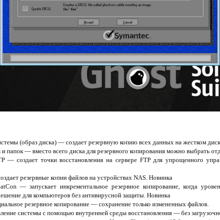
истемы (образ диска) — создает резервную копию всех данных на жестком диске
в и папок — вместо всего диска для резервного копирования можно выбрать от
TP — создает точки восстановления на сервере FTP для упрощенного упра
оздает резервные копии файлов на устройствах NAS. Новинка
atCon — запускает инкрементальное резервное копирование, когда уровен
решение для компьютеров без антивирусной защиты. Новинка
иальное резервное копирование — сохранение только измененных файлов.
овление системы с помощью внутренней среды восстановления — без загрузочно