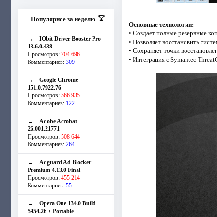
Популярное за неделю
Основные технологии:
• Создает полные резервные ко
→
IObit Driver Booster Pro
• Позволяет восстановить систе
13.6.0.438
• Сохраняет точки восстановл
Просмотров:
704 696
• Интеграция с Symantec Threat
Комментариев:
309
→
Google Chrome
151.0.7922.76
Просмотров:
566 935
Комментариев:
122
→
Adobe Acrobat
26.001.21771
Просмотров:
508 644
Комментариев:
264
→
Adguard Ad Blocker
Premium 4.13.0 Final
Просмотров:
455 214
Комментариев:
55
→
Opera One 134.0 Build
5954.26 + Portable