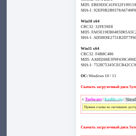
MD5: EBE9D3C41F632F19911
SHA-1: 92EF0B2B9378A6749
Win10 x64
CRC32: 32FE59E8
MD5: FA05E19EB0485D05A5C
SHA-1: AD58E8E2751B2D77F
Win11 x64
CRC32: F4B8C486
MD5: AA9D268E3F9F439C49
SHA-1: 752B75345CECB42CC
ОС:
Windows 10 / 11
Скачать загрузочный диск Sym
с
Turbo.net
|
Katfile.vip
|
Nitro
Прямая ссылка на скачивание дост
Скачать загрузочный диск Sym