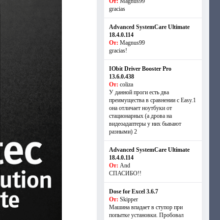
От:
Magnus99
gracias
Advanced SystemCare Ultimate
18.4.0.114
От:
Magnus99
gracias!
IObit Driver Booster Pro
13.6.0.438
От:
coliza
У данной проги есть два
преимущества в сравнении с Easy.1
она отличает ноутбуки от
стационарных (а дрова на
видеоадаптеры у них бывают
разными) 2
Advanced SystemCare Ultimate
18.4.0.114
От:
And
СПАСИБО!!
Dose for Excel 3.6.7
От:
Skipper
Машина впадает в ступор при
попытке установки. Пробовал