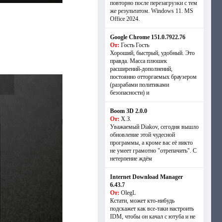
повторно после перезагрузки с тем
же результатом. Windows 11. MS
Offiсe 2024.
Google Chrome 151.0.7922.76
От:
Гость Гость
Хороший, быстрый, удобный. Это
правда. Масса плюшек
расширений-дополнений,
постоянно отторгаемых браузером
(разрабами политиками
безопасности) и
Boom 3D 2.0.0
От:
Х.З.
Уважаемый Diakov, сегодня вышло
обновление этой чудесной
программы, а кроме вас её никто
не умеет грамотно "отрепачить". С
нетерпение ждём
Internet Download Manager
6.43.7
От:
OlegL
Кстати, может кто-нибудь
подскажет как все-таки настроить
IDM, чтобы он качал с ютуба и не