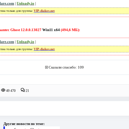
flare.com
|
Uploady.io
|
упна только для группы:
VIP-diakov.net
antec Ghost 12.0.0.13027
Win11 x64
(494,6 МБ):
flare.com
|
Uploady.io
|
упна только для группы:
VIP-diakov.net
Сказали спасибо: 109
49 470
21
Другие новости по теме: