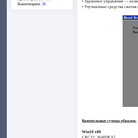
• Удаленное управление — позво
Комментариев:
28
• Улучшенные средства сжатия
Контрольные суммы образов:
Win10 x86
CRC32: 364FDEA7