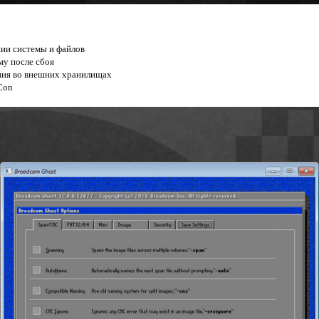
пии системы и файлов
му после сбоя
ения во внешних хранилищах
Con