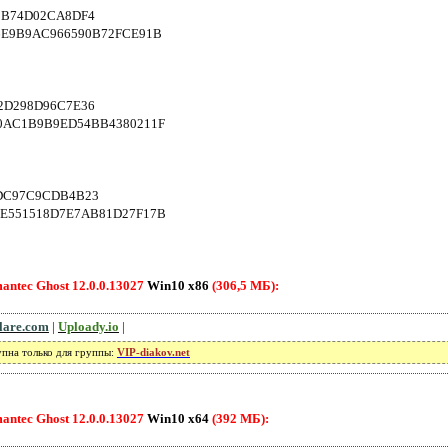
9B74D02CA8DF4
F6E9B9AC966590B72FCE91B
2D298D96C7E36
60AC1B9B9ED54BB4380211F
0DC97C9CDB4B23
9E551518D7E7AB81D27F17B
antec Ghost 12.0.0.13027
Win10 x86
(306,5 МБ):
flare.com
|
Uploady.io
|
упна только для группы:
VIP-diakov.net
antec Ghost 12.0.0.13027
Win10 x64
(392 МБ):