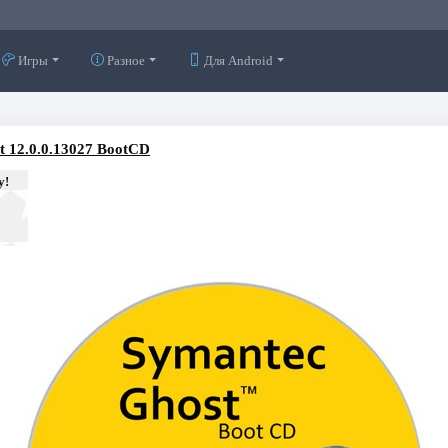
Игры
Разное
Для Android
t 12.0.0.13027 BootCD
у!