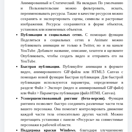
Анимированный и Статический. На вкладках По умолчанию
и Пользовательские можно фильтровать, искать,
переименовывать ресурсы. Также в качестве ресурсов можно
сохранять и экспортировать сцены, символы и растровые
изображения. Ресурсы сохраняются в форме объектов,
установок или измененных объектов.
Публикация в социальных сетях.
С помощью функции
Поделиться в социальных сетях в Animate можно
публиковать анимации не только в Twitter, но и на канале
YouTube. Добавьте название, описание, хештеги и щелкните
Опубликовать, чтобы создать видео и отправить его на
YouTube.
Быстрая публикация.
Публикуйте анимации в формате
видео, анимированного GIF-файла или HTML5 Canvas с
помощью новой функции Быстрая публикация. Для быстрой
публикации используются параметры, определенные в
разделе Файл > Экспорт (видео и анимированный GIF-файл)
или Файл > Параметры публикации (файл HTML Canvas).
Усовершенствованный риггинг (бета-версия).
Функция
риггинга позволяет быстро соединить различные части тела
вашего персонажа. Она помогает контролировать движение
каждой части тела относительно других частей. Можно
перетащить установки с панели «Ресурсы» на совместимые
персонажи в рабочей области.
Поддержка краски Windows.
благодаря улучшенному