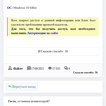
ОС:
Windows 10 64bit
Вам закрыт доступ к данной инфомарции или блок был
удален по требованию правообладателя.
Для того, что бы получить доступ, вам необходимо
выполнить
Авторизацию на сайте
Сказали спасибо: 36
diakov
17/09/2021
17 035
4
Сказали спасибо: 36
Вернуться назад
Гость
, оставишь комментарий?