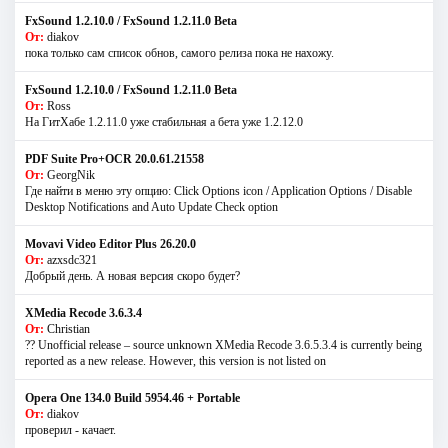
FxSound 1.2.10.0 / FxSound 1.2.11.0 Beta
От:
diakov
пока только сам список обнов, самого релиза пока не нахожу.
FxSound 1.2.10.0 / FxSound 1.2.11.0 Beta
От:
Ross
На ГитХабе 1.2.11.0 уже стабильная а бета уже 1.2.12.0
PDF Suite Pro+OCR 20.0.61.21558
От:
GeorgNik
Где найти в меню эту опцию: Click Options icon / Application Options / Disable
Desktop Notifications and Auto Update Check option
Movavi Video Editor Plus 26.20.0
От:
azxsdc321
Добрый день. А новая версия скоро будет?
XMedia Recode 3.6.3.4
От:
Christian
?? Unofficial release – source unknown XMedia Recode 3.6.5.3.4 is currently being
reported as a new release. However, this version is not listed on
Opera One 134.0 Build 5954.46 + Portable
От:
diakov
проверил - качает.