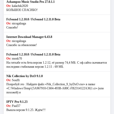
Ashampoo Music Studio Pro 27.0.1.1
От:
kalachik2020
БОЛЬШОЕ СПАСИБО!
FxSound 1.2.10.0 / FxSound 1.2.11.0 Beta
От:
nicogalzaga
Спасибо!
Internet Download Manager 6.43.8
От:
nicogalzaga
Спасибо за обновление!
FxSound 1.2.10.0 / FxSound 1.2.11.0 Beta
От:
monk70
На гитхабе есть бета-версия 1.2.12, её размер 74,4 МБ. С оф.сайта скачивается
последняя стабильная версия 1.2.11 - 69 МБ.
Nik Collection by DxO 9.1.0
От:
Souffi
Попробуй это : Найдите файл «Nik_Collection_9_byDxO.exe» в папке
«C:\Windows\Temp\{5A967910-C604-493B-A80C-FB2314122A36}\.cr» (или
похожей) и
IPTV Pro 9.1.23
От:
Paul57
Вышла версия 9.1.25. Ждём!!!