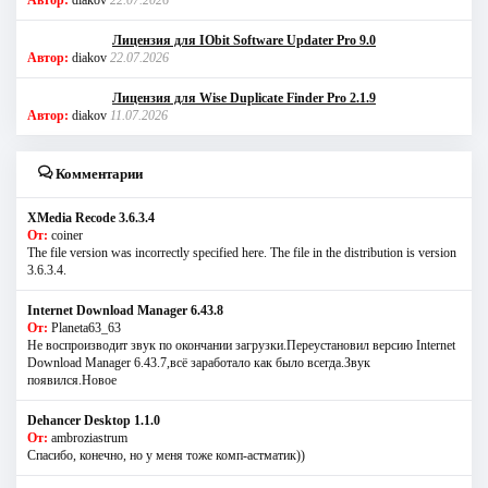
Лицензия для IObit Software Updater Pro 9.0
Автор:
diakov
22.07.2026
Лицензия для Wise Duplicate Finder Pro 2.1.9
Автор:
diakov
11.07.2026
Комментарии
XMedia Recode 3.6.3.4
От:
coiner
The file version was incorrectly specified here. The file in the distribution is version
3.6.3.4.
Internet Download Manager 6.43.8
От:
Planeta63_63
Не воспроизводит звук по окончании загрузки.Переустановил версию Internet
Download Manager 6.43.7,всё заработало как было всегда.Звук
появился.Новое
Dehancer Desktop 1.1.0
От:
ambroziastrum
Спасибо, конечно, но у меня тоже комп-астматик))