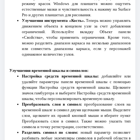
режиму красок Windows для планшета можно ощутить
естественные мазки и чувствительность к нажиму на Surface
Pro и других планшетах для рисования.
Улучшения инструмента «Кость».
Теперь можно управлять
движением объекта в концевом узле за счет добавления
ограничений. Используйте вкладку Объект панели
«Свойства», чтобы применить ограничения. Кроме того,
можно разделить диапазон каркаса на несколько диапазонов
или совместить диапазоны каркаса, если у персонажей
одинаковое количество узлов.
Улучшения временной шкалы и символов:
Настройка средств временной шкалы:
добавляйте или
удаляйте параметры панели временной шкалы с помощью
функции Настройка средств временной шкалы. Щелкните
значок гамбургера и выберите Настройка средств временной
шкалы, чтобы персонализировать временную шкалу.
Преобразовать слои в символ:
преобразование слоев на
временной шкале в символ двумя щелчками мыши. Выделите
слои, щелкните их правой кнопкой мыши и вберите пункт
Преобразовать слои в символ. Также можно указать тип
символа и точку регистрации, соответственно.
Разделить символ по слоям:
новый параметр позволяет
разбивать любые экземпляры символов в рабочей области в