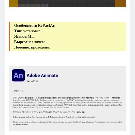
Особенности RePack'a:
Тип:
установка.
Языки:
ML.
Вырезано:
ничего.
Лечение:
проведено.