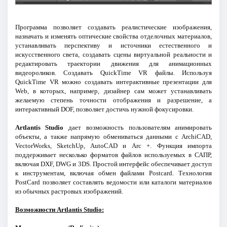
Программа позволяет создавать реалистические изображения,
назначать и изменять оптические свойства отделочных материалов,
устанавливать перспективу и источники естественного и
искусственного света, создавать сцены виртуальной реальности и
редактировать траектории движения для анимационных
видеороликов. Создавать QuickTime VR файлы. Используя
QuickTime VR можно создавать интерактивные презентации для
Web, в которых, например, дизайнер сам может устанавливать
желаемую степень точности отображения и разрешение, а
интерактивный DOF, позволяет достичь нужной фокусировки.
Artlantis Studio
дает возможность пользователям анимировать
объекты, а также напрямую обмениваться данными с ArchiCAD,
VectorWorks, SketchUp, AutoCAD и Arc +. Функция импорта
поддерживает несколько форматов файлов используемых в САПР,
включая DXF, DWG и 3DS. Простой интерфейс обеспечивает доступ
к инструментам, включая обмен файлами Postcard. Технология
PostCard позволяет составлять ведомости или каталоги материалов
из обычных растровых изображений.
Возможности Artlantis Studio: