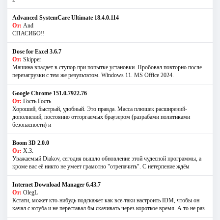
Advanced SystemCare Ultimate 18.4.0.114
От:
And
СПАСИБО!!
Dose for Excel 3.6.7
От:
Skipper
Машина впадает в ступор при попытке установки. Пробовал повторно после
перезагрузки с тем же результатом. Windows 11. MS Offiсe 2024.
Google Chrome 151.0.7922.76
От:
Гость Гость
Хороший, быстрый, удобный. Это правда. Масса плюшек расширений-
дополнений, постоянно отторгаемых браузером (разрабами политиками
безопасности) и
Boom 3D 2.0.0
От:
Х.З.
Уважаемый Diakov, сегодня вышло обновление этой чудесной программы, а
кроме вас её никто не умеет грамотно "отрепачить". С нетерпение ждём
Internet Download Manager 6.43.7
От:
OlegL
Кстати, может кто-нибудь подскажет как все-таки настроить IDM, чтобы он
качал с ютуба и не переставал бы скачивать через короткое время. А то не раз