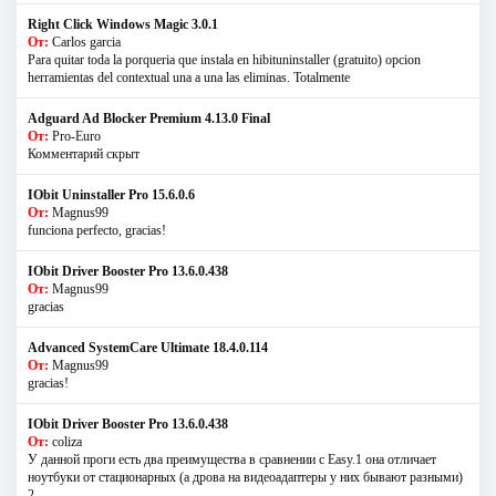
Right Click Windows Magic 3.0.1
От:
Carlos garcia
Para quitar toda la porqueria que instala en hibituninstaller (gratuito) opcion
herramientas del contextual una a una las eliminas. Totalmente
Adguard Ad Blocker Premium 4.13.0 Final
От:
Pro-Euro
Комментарий скрыт
IObit Uninstaller Pro 15.6.0.6
От:
Magnus99
funciona perfecto, gracias!
IObit Driver Booster Pro 13.6.0.438
От:
Magnus99
gracias
Advanced SystemCare Ultimate 18.4.0.114
От:
Magnus99
gracias!
IObit Driver Booster Pro 13.6.0.438
От:
coliza
У данной проги есть два преимущества в сравнении с Easy.1 она отличает
ноутбуки от стационарных (а дрова на видеоадаптеры у них бывают разными)
2