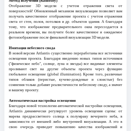
Метод излучения (Radiosity)
Отображение 3D модели с учетом отражения света от
поверхностей! Обновленный механизм визуализации позволяет вам
получать качественное отображение проекта с учетом отражения
света от стен, полов, потолков и др. объектов здания. А благодаря
тому, что изображение предварительного окна пересоздается в
реальном времени, вы получите более качественное и ожидаемое
фотоизображение после финальной визуализации 3D модели.
Имитация небесного свода
В новой версии Artlantis существенно переработаны все источники
освещения проекта. Благодаря введению новых типов источников
("физическое небо", солнце, луна и звезды) все видимые элементы
проливают свет на другие объекты проекта через функцию
глобальное освещение (global illumination). Кроме того, различные
типов облаков (перистые, кучево-дождевые и слоистые) без
сомнения только добавят реалистичности небесному своду, а значит
и вашему проекту.
Автоматическая настройка освещения
Благодаря новой технологии автоматической настройки освещения,
Artlantis динамически регулирует уровень освещения сцены: от
марева предрассветного солнца к полумраку вечернего неба, в
зависимости от внешней либо внутренней визуализации. А это в
свою очередь приводит повышению качества изображений и