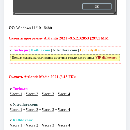
ОС:
Windows 11/10 - 64bit.
Скачать программу Artlantis 2021 v9.5.2.32853 (297,1 МБ):
с
Turbo.pw
|
Katfile.com
|
Nitroflare.com
|
Uploadydl.com
|
Прямая ссылка на скачивание доступна только для группы:
VIP-diakov.net
Скачать Artlantis Media 2021 (3,15 ГБ):
с
Turbo.cc:
Часть 1
+
Часть 2
+
Часть 3
+
Часть 4
с
Nitroflare.com:
Часть 1
+
Часть 2
+
Часть 3
+
Часть 4
с
Katfile.com:
Часть 1
+
Часть 2
+
Часть 3
+
Часть 4