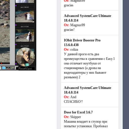
От:
Magnus99
gracias
Advanced SystemCare Ultimate
18.4.0.114
От:
Magnus99
gracias!
IObit Driver Booster Pro
13.6.0.438
От:
coliza
У данной проги есть два
преимущества в сравнении с Easy.1
она отличает ноутбуки от
стационарных (а дрова на
видеоадаптеры у них бывают
разными) 2
Advanced SystemCare Ultimate
18.4.0.114
От:
And
СПАСИБО!!
Dose for Excel 3.6.7
От:
Skipper
Машина впадает в ступор при
попытке установки. Пробовал