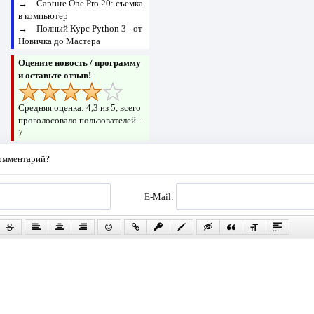
→
Capture One Pro 20: съемка
в компьютер
→
Полный Курс Python 3 - от
Новичка до Мастера
Оцените новость / программу
и оставьте отзыв!
Средняя оценка:
4,3
из 5, всего
проголосовало пользователей -
7
комментарий?
E-Mail: