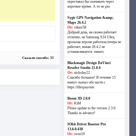
переставал бы скачивать через
короткое время. А то не раз
Sygic GPS Navigation &amp;
Maps 26.4.2
От:
viktor58
Добрый день, на сяоми работает
отлично, на Samsung S24 Ultra,
прошлая версия работала,теперь не
работает, новая 26.4.2 не
устанавливается. пишет,
Сказали спасибо: 33
Blackmagic Design DaVinci
Resolve Studio 21.0.4
От:
nickolay22
Спасибо большое! В течение 15
минут скачал обе части с
https://filespayouts
Boom 3D 2.0.0
От:
KiM
Please update to the version 2.3.0
Thanks in advance!
IObit Driver Booster Pro
13.6.0.438
От:
oven19