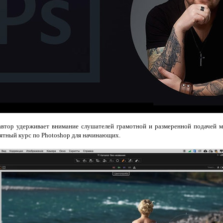
втор удерживает внимание слушателей грамотной и размеренной подачей м
ятный курс по Photoshop для начинающих.