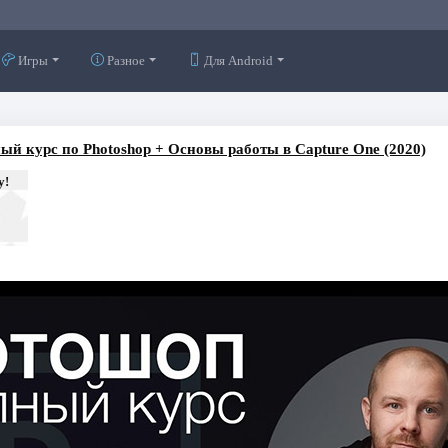
Игры
Разное
Для Android
ый курс по Photoshop + Основы работы в Capture One (2020)
у!