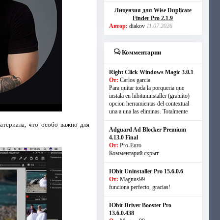
Лицензия для Wise Duplicate
Finder Pro 2.1.9
Автор:
diakov
11.07.2026
Комментарии
Right Click Windows Magic 3.0.1
От:
Carlos garcia
Para quitar toda la porqueria que
instala en hibituninstaller (gratuito)
opcion herramientas del contextual
una a una las eliminas. Totalmente
атериала, что особо важно для
Adguard Ad Blocker Premium
4.13.0 Final
От:
Pro-Euro
Комментарий скрыт
IObit Uninstaller Pro 15.6.0.6
От:
Magnus99
funciona perfecto, gracias!
IObit Driver Booster Pro
13.6.0.438