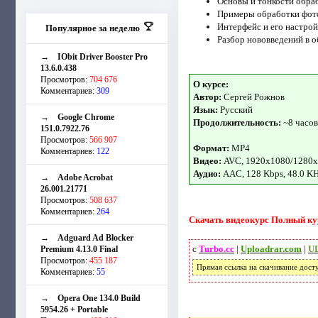
Основы и тонкости обраб
Примеры обработки фото
Интерфейс и его настрой
Популярное за неделю
Разбор нововведений в о
→
IObit Driver Booster Pro
13.6.0.438
Просмотров:
704 676
О курсе:
Комментариев:
309
Автор:
Сергей Рожнов
Язык:
Русский
→
Google Chrome
Продолжительность:
~8 часов
151.0.7922.76
Просмотров:
566 907
Формат:
MP4
Комментариев:
122
Видео:
AVC, 1920x1080/1280x
Аудио:
AAC, 128 Kbps, 48.0 K
→
Adobe Acrobat
26.001.21771
Просмотров:
508 637
Комментариев:
264
Скачать видеокурс Полный курс
→
Adguard Ad Blocker
с
Turbo.cc
|
Uploadrar.com
|
UL
Premium 4.13.0 Final
Просмотров:
455 187
Прямая ссылка на скачивание дост
Комментариев:
55
→
Opera One 134.0 Build
5954.26 + Portable