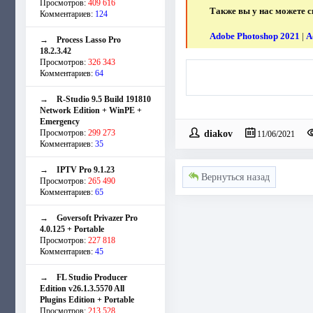
Просмотров:
409 616
Также вы у нас можете с
Комментариев:
124
Adobe Photoshop 2021
|
A
→
Process Lasso Pro
18.2.3.42
Просмотров:
326 343
Комментариев:
64
→
R-Studio 9.5 Build 191810
Network Edition + WinPE +
Emergency
Просмотров:
299 273
diakov
11/06/2021
Комментариев:
35
→
IPTV Pro 9.1.23
Вернуться назад
Просмотров:
265 490
Комментариев:
65
→
Goversoft Privazer Pro
4.0.125 + Portable
Просмотров:
227 818
Комментариев:
45
→
FL Studio Producer
Edition v26.1.3.5570 All
Plugins Edition + Portable
Просмотров:
213 528