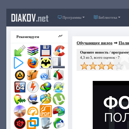
DIAKOV
.net
Программы
Библиотека
Рекомендуем
Обучающее видео
⇒
Полн
Оцените новость / программ
4,3
из 5, всего оценок -
7