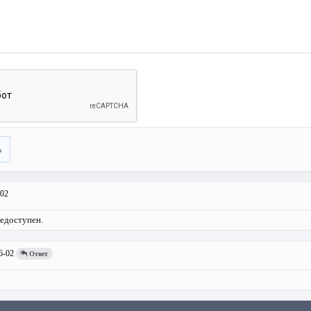
ь
-02
недоступен.
6-02
Ответ