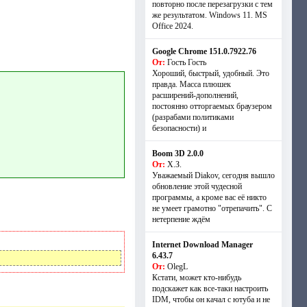
повторно после перезагрузки с тем
же результатом. Windows 11. MS
Offiсe 2024.
Google Chrome 151.0.7922.76
От:
Гость Гость
Хороший, быстрый, удобный. Это
правда. Масса плюшек
расширений-дополнений,
постоянно отторгаемых браузером
(разрабами политиками
безопасности) и
Boom 3D 2.0.0
От:
Х.З.
Уважаемый Diakov, сегодня вышло
обновление этой чудесной
программы, а кроме вас её никто
не умеет грамотно "отрепачить". С
нетерпение ждём
Internet Download Manager
6.43.7
От:
OlegL
Кстати, может кто-нибудь
подскажет как все-таки настроить
IDM, чтобы он качал с ютуба и не