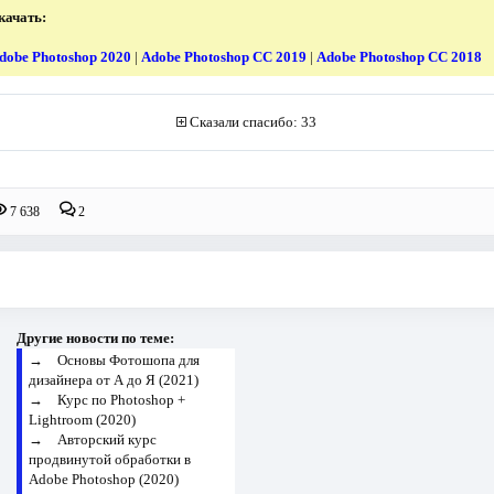
качать:
dobe Photoshop 2020
|
Adobe Photoshop CC 2019
|
Adobe Photoshop CC 2018
Сказали спасибо: 33
7 638
2
Другие новости по теме:
→
Основы Фотошопа для
дизайнера от А до Я (2021)
→
Курс по Photoshop +
Lightroom (2020)
→
Авторский курс
продвинутой обработки в
Adobe Photoshop (2020)