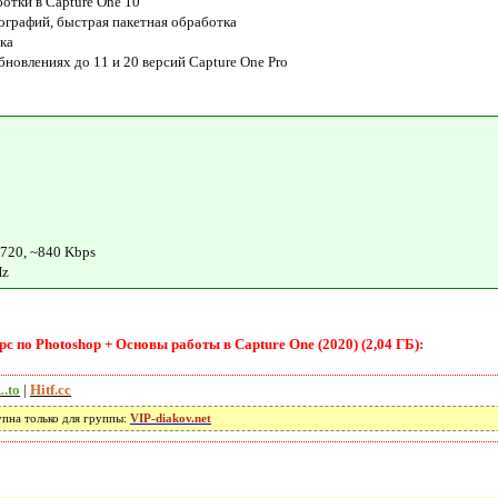
отки в Capture One 10
графий, быстрая пакетная обработка
ка
бновлениях до 11 и 20 версий Capture One Pro
720, ~840 Kbps
Hz
 по Photoshop + Основы работы в Capture One (2020) (2,04 ГБ):
.to
|
Hitf.cc
упна только для группы:
VIP-diakov.net