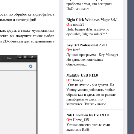
проблема в том, что все проги
DxO начинают
ости по обработке видеофайлов
фильмов и фотографий.
Right Click Windows Magic 3.0.1
От:
uschi21
Hola, buenos d?as, archivo no
ких форм, а также музыкальных
ejecutable, ?alguna soluci?n?
лекте вы получите также набор
и 2D-объекты для встраивания в
KeyCtrl Professional 2.201
От:
iuraf
Лучшая программа - Key Manager
Но давно не появлялись
обновления...
MultiOS-USB 0.13.0
От:
heavyg
..Она не лучше - она другая. На
Ventoy можно добавлять любые
образы как и здесь, но на разные
платформы не факт, что
запустятся. Тут же - явное
Nik Collection by DxO 9.1.0
От:
Home_135
Устанавливается только если
включить КВН.