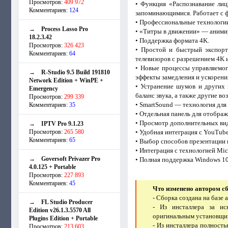
Просмотров:
409 972
• Функция «Распознавание лиц
Комментариев:
124
запоминающимися. Работает с 
• Профессиональные технологии
→
Process Lasso Pro
• «Титры в движении» — аними
18.2.3.42
• Поддержка формата 4K.
Просмотров:
326 423
• Простой и быстрый экспорт
Комментариев:
64
телевизоров с разрешением 4K и
• Новые процессы управляемог
→
R-Studio 9.5 Build 191810
эффекты замедления и ускорени
Network Edition + WinPE +
• Устранение шумов и других 
Emergency
баланс звука, а также другие в
Просмотров:
299 339
• SmartSound — технология для
Комментариев:
35
• Отдельная панель для отобра
• Просмотр дополнительных вид
→
IPTV Pro 9.1.23
Просмотров:
265 580
• Удобная интеграция с YouTub
Комментариев:
65
• Выбор способов презентации 
• Интеграция с технологией Mic
→
Goversoft Privazer Pro
• Полная поддержка Windows 10
4.0.125 + Portable
Просмотров:
227 893
Комментариев:
45
Что изменено автором с
- Сборка создана на базе
→
FL Studio Producer
- Из инсталлера за и
Edition v26.1.3.5570 All
оригинальным установщик
Plugins Edition + Portable
- Из инсталлера полност
Просмотров:
213 603