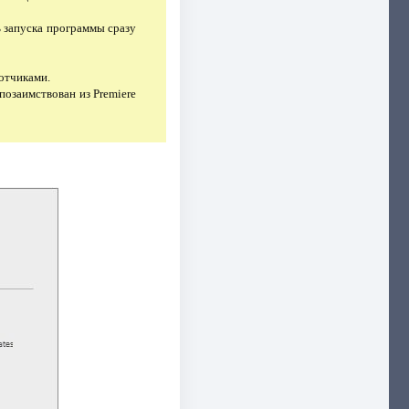
ь запуска программы сразу
отчиками.
позаимствован из Premiere