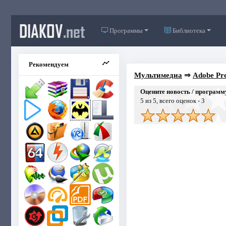
DIAKOV
.net
Программы
Библиотека
Рекомендуем
Мультимедиа
⇒
Adobe Pr
Оцените новость / программ
5
из 5, всего оценок -
3