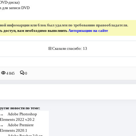
 DVD-диска)
в для записи DVD
нной инфомарции или блок был удален по требованию правообладателя.
ить доступ, вам необходимо выполнить
Авторизацию на сайте
Сказали спасибо: 13
4 845
0
ругие новости по теме:
→
Adobe Photoshop
Elements 2022 v20.2
→
Adobe Premiere
Elements 2020.1
→
Adobe Patcher 2.0 от