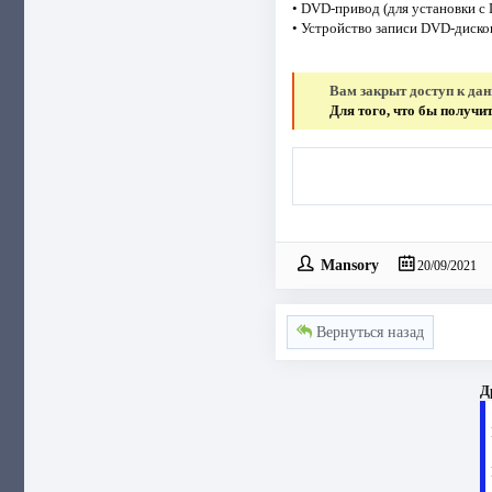
• DVD-привод (для установки с
• Устройство записи DVD-диско
Вам закрыт доступ к да
Для того, что бы получ
Mansory
20/09/2021
Вернуться назад
Д