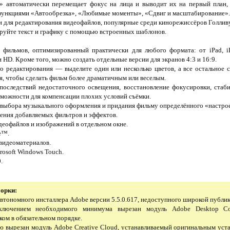
» автоматически перемещает фокус на лица и выводит их на первый план,
функциями «Автообрезка», «Любимые моменты», «Сдвиг и масштабирование».
 для редактирования видеофайлов, популярные среди кинорежиссёров Голлив
руйте текст и графику с помощью встроенных шаблонов.
 фильмов, оптимизированный практически для любого формата: от iPad, 
 HD. Кроме того, можно создать отдельные версии для экранов 4:3 и 16:9.
о редактирования — выделите один или несколько цветов, а все остальное с
я, чтобы сделать фильм более драматичным или веселым.
последствий недостаточного освещения, восстановление фокусировки, стаби
озможности для компенсации плохих условий съёмки.
 выбора музыкального оформления и придания фильму определённого «настро
жения добавляемых фильтров и эффектов.
еофайлов и изображений в отдельном окне.
e™.
видеоматериалов.
rosoft Windows Touch.
.
борки:
 автономного инсталлера Adobe версии 5.5.0.617, недоступного широкой публик
сключением необходимого минимума вырезан модуль Adobe Desktop C
ом в обязательном порядке.
ью вырезан модуль Adobe Creative Cloud, устанавливаемый оригинальным уст