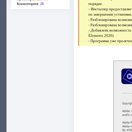
порядке.
Комментариев:
28
- Инсталлер предоставля
по завершении установки
- Разблокирована возмож
- Разблокирована возмож
- Добавлена возможность
Elements 2020).
- Программа уже пролечен