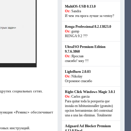
MultiOS-USB 0.13.0
От:
Sandra
И чем эта прога лучше за ventoy?
Renga Professional 8.2.13823.0
От:
gump
RENGA 9.2 ???
UltraISO Premium Edition
9.7.6.3860
От:
Ярослав
спасибо! мяу !!!
LightBurn 2.0.03
От:
Nikolay
Огромное спасибо
других социальных сетях.
Right Click Windows Magic 3.0.1
От:
Carlos garcia
Para quitar toda la porqueria que
instala en hibituninstaller (gratuito)
opcion herramientas del contextual
 функция «Ремикс» обеспечивает
una a una las eliminas. Totalmente
Adguard Ad Blocker Premium
говых инструкций.
4.13.0 Final