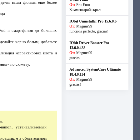
 делая ваши фильмы еще более
От:
Pro-Euro
Комментарий скрыт
уда.
IObit Uninstaller Pro 15.6.0.6
От:
Magnus99
iPod и смартфонов до больших
funciona perfecto, gracias!
делайте черно-белым, добавьте
IObit Driver Booster Pro
13.6.0.438
лизация корректировка цвета и
От:
Magnus99
gracias
ения» по сюжету.
Advanced SystemCare Ultimate
18.4.0.114
От:
Magnus99
gracias!
е.
ommon, устанавливаемый
ановщиком в обязательном