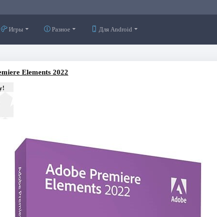
Игры
Разное
Для Android
emiere Elements 2022
у!