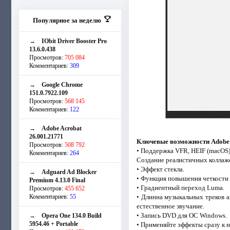
Популярное за неделю
→
IObit Driver Booster Pro
13.6.0.438
Просмотров:
705 084
Комментариев:
309
→
Google Chrome
151.0.7922.109
Просмотров:
568 145
Комментариев:
122
→
Adobe Acrobat
26.001.21771
Ключевые возможности Adobe 
Просмотров:
508 792
• Поддержка VFR, HEIF (macOS)
Комментариев:
264
Создание реалистичных коллаже
• Эффект стекла.
→
Adguard Ad Blocker
• Функция повышения четкости 
Premium 4.13.0 Final
• Градиентный переход Luma.
Просмотров:
455 652
Комментариев:
55
• Длинна музыкальных треков а
естественное звучание.
• Запись DVD для ОС Windоws.
→
Opera One 134.0 Build
5954.46 + Portable
• Применяйте эффекты сразу к