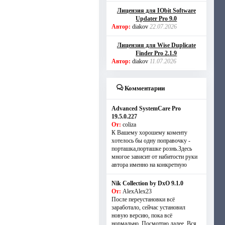
Лицензия для IObit Software
Updater Pro 9.0
Автор:
diakov
22.07.2026
Лицензия для Wise Duplicate
Finder Pro 2.1.9
Автор:
diakov
11.07.2026
Комментарии
Advanced SystemCare Pro
19.5.0.227
От:
coliza
К Вашему хорошему коменту
хотелось бы одну поправочку -
порташка,порташке рознь.Здесь
многое зависит от набитости руки
автора именно на конкретную
Nik Collection by DxO 9.1.0
От:
AlexAlex23
После переустановки всё
заработало, сейчас установил
новую версию, пока всё
нормально. Посмотрю далее. Вся