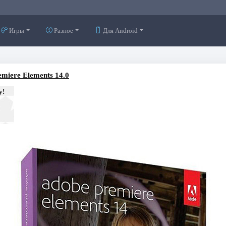
Игры
Разное
Для Android
miere Elements 14.0
у!