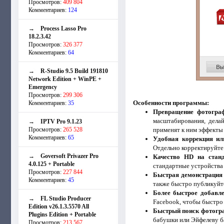
Просмотров:
409 804
Комментариев:
124
→
Process Lasso Pro
18.2.3.42
Просмотров:
326 377
Комментариев:
64
→
R-Studio 9.5 Build 191810
Network Edition + WinPE +
Emergency
Просмотров:
299 306
Особенности программы:
Комментариев:
35
Превращение фотогра
масштабирования, дела
→
IPTV Pro 9.1.23
Просмотров:
265 528
применят к ним эффекты
Комментариев:
65
Удобная коррекция ил
Отдельно корректируйте 
→
Goversoft Privazer Pro
Качество HD на стан
4.0.125 + Portable
стандартные устройства 
Просмотров:
227 844
Быстрая демонстрация 
Комментариев:
45
также быстро публикуйт
Более быстрое добавл
→
FL Studio Producer
Facebook, чтобы быстро 
Edition v26.1.3.5570 All
Быстрый поиск фотогра
Plugins Edition + Portable
бабушки или Эйфелеву ба
Просмотров:
213 567