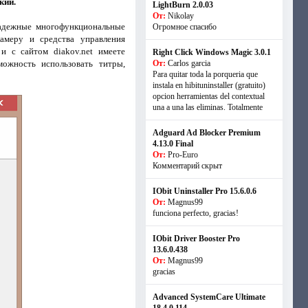
кий.
LightBurn 2.0.03
От:
Nikolay
надежные многофункциональные
Огромное спасибо
амеру и средства управления
и с сайтом diakov.net имеете
Right Click Windows Magic 3.0.1
можность использовать титры,
От:
Carlos garcia
Para quitar toda la porqueria que
instala en hibituninstaller (gratuito)
opcion herramientas del contextual
una a una las eliminas. Totalmente
Adguard Ad Blocker Premium
4.13.0 Final
От:
Pro-Euro
Комментарий скрыт
IObit Uninstaller Pro 15.6.0.6
От:
Magnus99
funciona perfecto, gracias!
IObit Driver Booster Pro
13.6.0.438
От:
Magnus99
gracias
Advanced SystemCare Ultimate