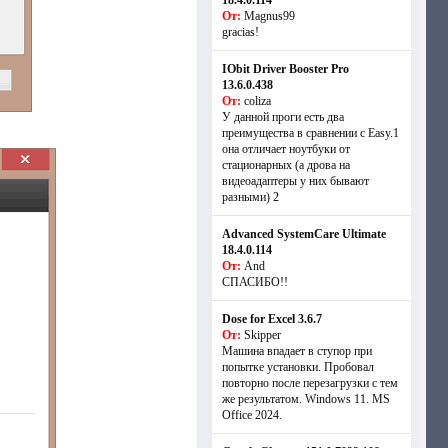
18.4.0.114
От:
Magnus99
gracias!
IObit Driver Booster Pro
13.6.0.438
От:
coliza
У данной проги есть два
преимущества в сравнении с Easy.1
она отличает ноутбуки от
стационарных (а дрова на
видеоадаптеры у них бывают
разными) 2
Advanced SystemCare Ultimate
18.4.0.114
От:
And
СПАСИБО!!
Dose for Excel 3.6.7
От:
Skipper
Машина впадает в ступор при
попытке установки. Пробовал
повторно после перезагрузки с тем
же результатом. Windows 11. MS
Offiсe 2024.