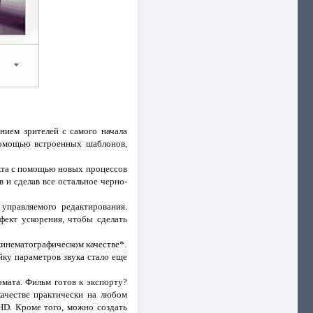
ием зрителей с самого начала
помощью встроенных шаблонов,
кта с помощью новых процессов
 и сделав все остальное черно-
правляемого редактирования.
фект ускорения, чтобы сделать
кинематографическом качестве*.
ку параметров звука стало еще
мата. Фильм готов к экспорту?
качестве практически на любом
HD. Кроме того, можно создать