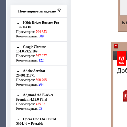
Популярное за неделю
→
IObit Driver Booster Pro
13.6.0.438
Просмотров:
704 853
Комментариев:
309
→
Google Chrome
151.0.7922.109
Просмотров:
567 277
Комментариев:
122
→
Adobe Acrobat
26.001.21771
Просмотров:
508 705
Комментариев:
264
→
Adguard Ad Blocker
Premium 4.13.0 Final
Просмотров:
455 371
Комментариев:
55
→
Opera One 134.0 Build
5954.46 + Portable