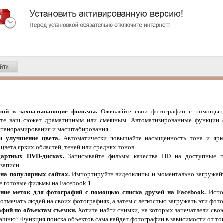
фий в захватывающие фильмы.
Оживляйте свои фотографии с помощью 
йте ваш сюжет драматичным или смешным. Автоматизированные функции 
 панорамирования и масштабирования.
и улучшение цвета.
Автоматически повышайте насыщенность тона и яркос
цвета ярких областей, теней или средних тонов.
дартных DVD-дисках.
Записывайте фильмы качества HD на доступные п
записи.
на популярных сайтах.
Импортируйте видеоклипы и моментально загружайт
е готовые фильмы на Facebook.1
ение меток для фотографий с помощью списка друзей на Facebook.
Испол
отмечать людей на своих фотографиях, а затем с легкостью загружать эти фот
фий по объектам съемки.
Хотите найти снимки, на которых запечатлели свою
шню? Функция поиска объектов сама найдет фотографии в зависимости от тог