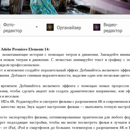
Adobe Premiere Elements 14:
 захватывающие истории с помощью титров в движении. Завладейте вниман
ря новым титрам в движении. С легкостью анимируйте текст и графику с 
ядели профессионально.
т и мгновенно создайте поразительный эффект. Добивайтесь желаемого эффе
ания. Добавьте снимкам выразительности, выделив один или несколько цветов
временем. Добивайтесь желаемого эффекта с помощью новых процессов у
ения, чтобы сделать акцент или создать драматическое напряжение, или эф
 и веселым.
 HD к 4K. Редактируйте и смотрите фильмы с разрешением 4K в современном 
ачество звука. Звук задает настроение фильма — выполнить точную настрой
осто экспортируйте фильмы, оптимизированные практически для любого фор
берет подходящие настройки, чтобы вы могли посмотреть фильм в лучшем 
— от iPad, iPod и смартфонов до больших телевизоров с разрешением 4K и 