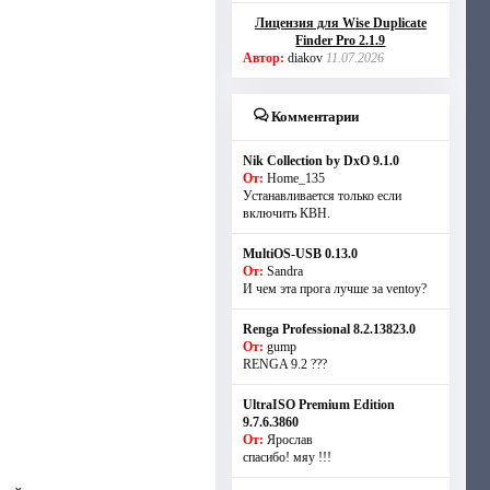
Лицензия для Wise Duplicate
Finder Pro 2.1.9
Автор:
diakov
11.07.2026
Комментарии
Nik Collection by DxO 9.1.0
От:
Home_135
Устанавливается только если
включить КВН.
MultiOS-USB 0.13.0
От:
Sandra
И чем эта прога лучше за ventoy?
Renga Professional 8.2.13823.0
От:
gump
RENGA 9.2 ???
UltraISO Premium Edition
9.7.6.3860
От:
Ярослав
спасибо! мяу !!!