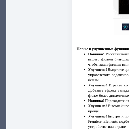
Новые и улучшенные функции 
Новинка!
Рассказывайте
вашего фильма благода
чтобы ваши фильмы выгл
Улучшено!
Выделите цве
управляемого редактиров
белым.
Улучшено!
Играйте со 
Добавьте эффект замедл
фильм более динамичным
Новинка!
Переходите от
Улучшено!
Высочайшее к
проще.
Улучшено!
Быстро и пр
Premiere Elements под
устройстве или экране 