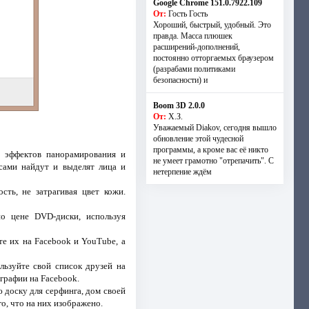
Google Chrome 151.0.7922.109
От:
Гость Гость
Хороший, быстрый, удобный. Это
правда. Масса плюшек
расширений-дополнений,
постоянно отторгаемых браузером
(разрабами политиками
безопасности) и
Boom 3D 2.0.0
От:
Х.З.
Уважаемый Diakov, сегодня вышло
обновление этой чудесной
программы, а кроме вас её никто
эффектов панорамирования и
не умеет грамотно "отрепачить". С
сами найдут и выделят лица и
нетерпение ждём
ть, не затрагивая цвет кожи.
о цене DVD-диски, используя
е их на Facebook и YouTube, а
ьзуйте свой список друзей на
ографии на Facebook.
 доску для серфинга, дом своей
о, что на них изображено.