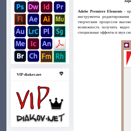
Зар
Adobe Premiere Elements
- пр
инструменты редактирования
творческим процессом высоко
возможность получить видео 
специальные эффекты и звук сис
VIP-diakov.net