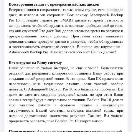
Всесторонняя защита с проверками жёстких дисков
Резервная копия в сохранности только в том случае, если в порядке
диск, на котором она сохранена! Вот почему Ashampoo® Backup
Pro 16 проверяет параметры SMART дисков во время резервного
копирования, чтобы обнаружить возможные проблемы ещё до того,
как они случатся! Это даёт Вам дополнительное время на реакцию и
предотвращение потери данных. Программа также выполняет
дополнительные проверки дисков и разделов, чтобы обнаруживать
и восстанавливать отдельные секторы. Внешние или внутренние -
Ashampoo® Backup Pro 16 позаботится обо всех Ваших дисках!
Без нагрузки на Вашу систему
Наше решение не только быстрое, но ещё и умное. Большинство
решений для резервного копирования остановят Вашу работу при
создании новой резервной копии. В это время Ваш ПК практически
парализован из-за медленного отклика, если таковой вообще
имеется. С Ashampoo® Backup Pro 16 это больше не проблема! Вы
даже не заметите создание резервной копии, но при этом Ваши
архивы всегда будут в актуальном состоянии. Backup Pro 16 делает
всю тяжёлую работу в фоновом режиме и анализирует
загруженность Вашей системы, становясь активной только при
наличии достаточного количества ресурсов. Так что Вы можете
продолжать работать, пока Backup Pro 16 творит магию.
Полная ясность благодаря средству просмотра резервных копий