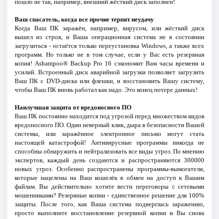
пошло не так, например, внешний жёсткий диск заполнен!
Ваш спасатель, когда все прочие терпят неудачу
Когда Ваш ПК заражён, например, вирусом, или жёсткий диск
вышел из строя, и Ваша операционная система не в состоянии
загрузиться - остаётся только переустановка Windows, а также всех
программ. Но только не в том случае, если у Вас есть резервная
копия! Ashampoo® Backup Pro 16 сэкономит Вам часы времени и
усилий. Встроенный диск аварийной загрузки позволяет загрузить
Ваш ПК с DVD-диска или флешки, и восстановить Вашу систему,
чтобы Ваш ПК вновь работал как надо. Это конец потере данных!
Наилучшая защита от вредоносного ПО
Ваш ПК постоянно находится под угрозой перед множеством видов
вредоносного ПО. Один неверный клик, дыра в безопасности Вашей
системы, или заражённое электронное письмо могут стать
настоящей катастрофой! Антивирусные программы никогда не
способны обнаружить и нейтрализовать все виды угроз. По мнению
экспертов, каждый день создаются и распространяются 300000
новых угроз. Особенно распространены программы-вымогатели,
которые нацелены на Ваш кошелёк в обмен на доступ к Вашим
файлам. Вы действительно хотите вести переговоры с сетевыми
мошенниками? Резервные копии - единственное решение для 100%
защиты. После того, как Ваша система подверглась заражению,
просто выполните восстановление резервной копии и Вы снова