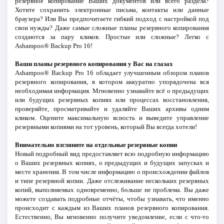
резервное копирование Ваших документов или всего раздела?
Хотите сохранить электронные письма, контакты или данные
браузера? Или Вы предпочитаете гибкий подход с настройкой под
свои нужды? Даже самые сложные планы резервного копирования
создаются за пару кликов. Простые или сложные? Легко с
Ashampoo® Backup Pro 16!
Ваши планы резервного копирования у Вас на глазах
Ashampoo® Backup Pro 16 обладает улучшенным обзором планов
резервного копирования, в котором аккуратно упорядочена вся
необходимая информация. Мгновенно узнавайте всё о предыдущих
или будущих резервных копиях или процессах восстановления,
проверяйте, просматривайте и удаляйте Ваших архивы одним
кликом. Оцените максимальную ясность и выведите управление
резервными копиями на тот уровень, который Вы всегда хотели!
Внимательно взгляните на отдельные резервные копии
Новый подробный вид предоставляет всю подробную информацию
о Ваших резервных копиях, о предыдущих и будущих запусках и
месте хранения. В том числе информацию о происхождении файлов
и типе резервной копии. Даже отслеживание нескольких резервных
копий, выполняемых одновременно, больше не проблема. Вы даже
можете создавать подробные отчёты, чтобы узнавать, что именно
происходит с каждым из Ваших планов резервного копирования.
Естественно, Вы мгновенно получите уведомление, если с что-то