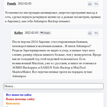
Putnik
2022-02-03
Установил по инструкции активировал, запретил программе выход в
сеть, сделал первую резервную копию ну а дальше посмотрим, привык
к Акронису, как себя Ashampoo Backup покажет.
Keller
2022-02-03
Ответ
После версии 2014 Акронис стал откровенным бажным,
неповоротливым и косячным шлаком... И зачем Ashampoo?
Раздела Зарезервировано не видит в упор, в папках черт ногу
сломит, размер образа намного больше, чем у конкурентов. Вроде
как не голодный год этой поделкой пользоваться. Есть
великолепный Macrium, уже и с русским, и никто не отменял и
AOMEI Backupper, и EASEUS Todo Backup и MiniTool
ShadowMaker. Все перечисленные проги на порядок лучше
Ashampoo.
Все новости сайта
Ваша помощь сайту
Контакты