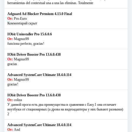
herramientas del contextual una a una las eliminas. Totalmente
Adguard Ad Blocker Premium 4.13.0 Final
От:
Pro-Euro
Комментарий скрыт
IObit Uninstaller Pro 15.6.0.6
От:
Magnus99
funciona perfecto, gracias!
IObit Driver Booster Pro 13.6.0.438
От:
Magnus99
gracias
Advanced SystemCare Ultimate 18.4.0.114
От:
Magnus99
gracias!
IObit Driver Booster Pro 13.6.0.438
От:
coliza
У данной проги есть два преимущества в сравнении с Easy.1 она отличает
ноутбуки от стационарных (а дрова на видеоадаптеры у них бывают разными)
2
Advanced SystemCare Ultimate 18.4.0.114
От:
And