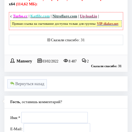
x64
(114,62 МБ):
с
Turbo.cc
|
Katfile.com
|
Nitroflare.com
|
Up-load.io
|
Прямая ссылка на скачивание доступна только для группы:
VIP-diakov.net
Сказали спасибо: 31
Mansory
03/02/2022
8 487
2
Сказали спасибо: 31
Вернуться назад
Гость
, оставишь комментарий?
Имя:
*
E-Mail: