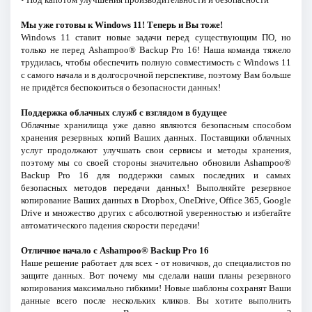
Мы уже готовы к Windows 11! Теперь и Вы тоже!
Windows 11 ставит новые задачи перед существующим ПО, но
только не перед Ashampoo® Backup Pro 16! Наша команда тяжело
трудилась, чтобы обеспечить полную совместимость с Windows 11
с самого начала и в долгосрочной перспективе, поэтому Вам больше
не придётся беспокоиться о безопасности данных!
Поддержка облачных служб с взглядом в будущее
Облачные хранилища уже давно являются безопасным способом
хранения резервных копий Ваших данных. Поставщики облачных
услуг продолжают улучшать свои сервисы и методы хранения,
поэтому мы со своей стороны значительно обновили Ashampoo®
Backup Pro 16 для поддержки самых последних и самых
безопасных методов передачи данных! Выполняйте резервное
копирование Ваших данных в Dropbox, OneDrive, Office 365, Google
Drive и множество других с абсолютной уверенностью и избегайте
автоматического падения скорости передачи!
Отличное начало с Ashampoo® Backup Pro 16
Наше решение работает для всех - от новичков, до специалистов по
защите данных. Вот почему мы сделали наши планы резервного
копирования максимально гибкими! Новые шаблоны сохранят Ваши
данные всего после нескольких кликов. Вы хотите выполнить