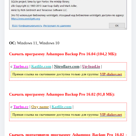
ОС:
Windows 11, Windows 10
Скачать программу Ashampoo Backup Pro 16.04 (104,2 МБ):
с
Turbo.cc
|
Katfile.com
|
Nitroflare.com
|
Up-load.io
|
Прямая ссылка на скачивание доступна только для группы:
VIP-diakov.net
Скачать программу Ashampoo Backup Pro 16.02 (91,8 МБ):
с
Turbo.cc
|
Oxy name
|
Katfile.com
|
Прямая ссылка на скачивание доступна только для группы:
VIP-diakov.net
Скачать портативную программу Ashampoo Backup Pro 16.02 -