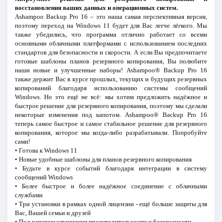
восстановления ваших данных и операционных систем.
Ashampoo Backup Pro 16 – это наша самая перспективная версия,
поэтому переход на Windows 11 будет для Вас легче лёгкого. Мы
также убедились, что программа отлично работает со всеми
основными облачными платформами с использованием последних
стандартов для безопасности и скорости. А если Вы предпочитаете
готовые шаблоны планов резервного копирования, Вы полюбите
наши новые и улучшенные наборы! Ashampoo® Backup Pro 16
также держит Вас в курсе прошлых, текущих и будущих резервных
копирований благодаря использованию системы сообщений
Windows. Но это ещё не всё: мы хотим предложить надёжное и
быстрое решение для резервного копирования, поэтому мы сделали
некоторые изменения под капотом. Ashampoo® Backup Pro 16
теперь самое быстрое и самое стабильное решение для резервного
копирования, которое мы когда-либо разрабатывали. Попробуйте
сами!
• Готова к Windows 11
• Новые удобные шаблоны для планов резервного копирования
• Будьте в курсе событий благодаря интеграции в систему
сообщений Windows
• Более быстрое и более надёжное соединение с облачными
службами
• Три установки в рамках одной лицензии - ещё больше защиты для
Вас, Вашей семьи и друзей
• Под капотом улучшения производительности и безопасности