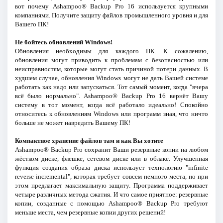
вот почему Ashampoo® Backup Pro 16 используется крупными
компаниями. Получите защиту файлов промышленного уровня и для
Вашего ПК!
Не бойтесь обновлений Windows!
Обновления необходимы для каждого ПК. К сожалению,
обновления могут приводить к проблемам с безопасностью или
неисправностям, которые могут стать причиной потери данных. В
худшем случае, обновления Windows могут не дать Вашей системе
работать как надо или запускаться. Тот самый момент, когда "вчера
всё было нормально". Ashampoo® Backup Pro 16 вернёт Вашу
систему в тот момент, когда всё работало идеально! Спокойно
относитесь к обновлениям Windows или программ зная, что ничто
больше не может навредить Вашему ПК!
Компактное хранение файлов там и как Вы хотите
Ashampoo® Backup Pro сохранит Ваши резервные копии на любом
жёстком диске, флешке, сетевом диске или в облаке. Улучшенная
функция создания образа диска использует технологию "infinite
reverse incremental", которая требует совсем немного места, но при
этом предлагает максимальную защиту. Программа поддерживает
четыре различных метода сжатия. И что самое приятное: резервные
копии, созданные с помощью Ashampoo® Backup Pro требуют
меньше места, чем резервные копии других решений!