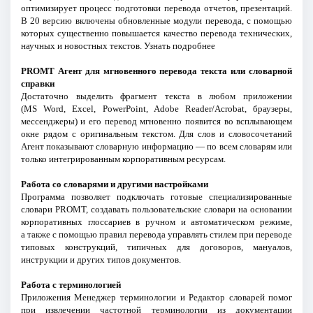
оптимизирует процесс подготовки перевода отчетов, презентаций.
В 20 версию включены обновленные модули перевода, с помощью
которых существенно повышается качество перевода технических,
научных и новостных текстов. Узнать подробнее
PROMT Агент для мгновенного перевода текста или словарной
справки
Достаточно выделить фрагмент текста в любом приложении
(MS Word, Excel, PowerPoint, Adobe Reader/Acrobat, браузеры,
мессенджеры) и его перевод мгновенно появится во всплывающем
окне рядом с оригинальным текстом. Для слов и словосочетаний
Агент показывают словарную информацию — по всем словарям или
только интегрированным корпоративным ресурсам.
Работа со словарями и другими настройками
Программа позволяет подключать готовые специализированные
словари PROMT, создавать пользовательские словари на основании
корпоративных глоссариев в ручном и автоматическом режиме,
а также с помощью правил перевода управлять стилем при переводе
типовых конструкций, типичных для договоров, мануалов,
инструкции и других типов документов.
Работа с терминологией
Приложения Менеджер терминологии и Редактор словарей помог
при извлечении частотной терминологии из документации