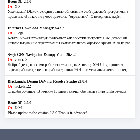
Boom 3D 2.0.0
От:
Х.З.
Уважаемый Diakov, сегодня вышло обновление этой чудесной программы, а
кроме вас её никто не умеет грамотно "отрепачить". С нетерпение ждём
Internet Download Manager 6.43.7
От:
OlegL
Кстати, может кто-нибудь подскажет как все-таки настроить IDM, чтобы он
качал с ютуба и не переставал бы скачивать через короткое время. А то не раз
Sygic GPS Navigation &amp; Maps 26.4.2
От:
viktor58
Добрый день, на сяоми работает отлично, на Samsung S24 Ultra, прошлая
версия работала,теперь не работает, новая 26.4.2 не устанавливается. пишет,
Blackmagic Design DaVinci Resolve Studio 21.0.4
От:
nickolay22
Спасибо большое! В течение 15 минут скачал обе части с https://filespayouts
Boom 3D 2.0.0
От:
KiM
Please update to the version 2.3.0 Thanks in advance!