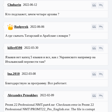
Chubarin
2022-06-12
Кто подскажет, зачем четыре архива ?
Rudgerok
2022-06-06
А где скачать Татарский и Арабские словари ?
killer8590
2022-03-30
Языков нет капец 5 языков и все, как с Украинского например на
Итальянский перевести там?
lna.2010
2022-03-08
Благодарствую за программу. Все работает.
Alexandre Petoukhov
2022-02-09
Promt.22.Professional.NMT.part4.rar: Checksum error in Promt 22
Professional NMT\PROMT22_Pro_English.exe. The file is corrupt