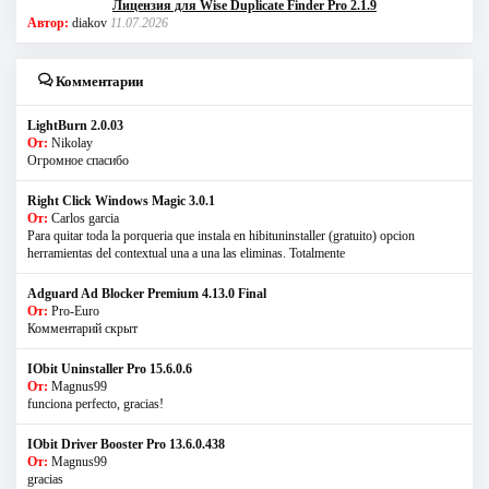
Лицензия для Wise Duplicate Finder Pro 2.1.9
Автор:
diakov
11.07.2026
Комментарии
LightBurn 2.0.03
От:
Nikolay
Огромное спасибо
Right Click Windows Magic 3.0.1
От:
Carlos garcia
Para quitar toda la porqueria que instala en hibituninstaller (gratuito) opcion
herramientas del contextual una a una las eliminas. Totalmente
Adguard Ad Blocker Premium 4.13.0 Final
От:
Pro-Euro
Комментарий скрыт
IObit Uninstaller Pro 15.6.0.6
От:
Magnus99
funciona perfecto, gracias!
IObit Driver Booster Pro 13.6.0.438
От:
Magnus99
gracias