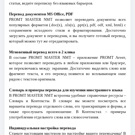
статьи, ведите переписку без языковых барьеров.
Перевод документов MS Office, PDF
PROMT MASTER NMT позволяет переводить документы всех
популярных форматов (.doc(x), .xls(x), .ppt(x), pdf, odf, xml, html) с
сохранением исходного стиля и форматирования. Достаточно
загрузить документ в переводчик, и вы получите готовый перевод,
который можно тут же отредактировать.
Мгновенный перевод всего в 2 клика
В составе PROMT MASTER NMT – приложение PROMT Агент,
которое позволяет переводить в любом приложении или браузере,
не переключаясь между экранами. Достаточно выделить слово или
фрагмент текста, и его перевод появится во всплывающем окне
рядом с текстом оригинала.
Словарь и примеры перевода для изучения иностранного языка
В PROMT MASTER NMT встроены удобные справочные ресурсы –
Словарь и Контексты. В словаре вы можете посмотреть все
варианты перевода отдельного слова, его транскрипцию и формы, а
также прослушать произношение. В Контекстах – примеры
употребления отдельного слова или словосочетания.
Индивидуальная настройка перевода
Станьте настоящим мастером по настройке вашего переводчика! В