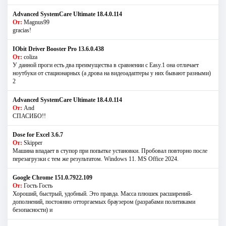
Advanced SystemCare Ultimate 18.4.0.114
От:
Magnus99
gracias!
IObit Driver Booster Pro 13.6.0.438
От:
coliza
У данной проги есть два преимущества в сравнении с Easy.1 она отличает
ноутбуки от стационарных (а дрова на видеоадаптеры у них бывают разными)
2
Advanced SystemCare Ultimate 18.4.0.114
От:
And
СПАСИБО!!
Dose for Excel 3.6.7
От:
Skipper
Машина впадает в ступор при попытке установки. Пробовал повторно после
перезагрузки с тем же результатом. Windows 11. MS Offiсe 2024.
Google Chrome 151.0.7922.109
От:
Гость Гость
Хороший, быстрый, удобный. Это правда. Масса плюшек расширений-
дополнений, постоянно отторгаемых браузером (разрабами политиками
безопасности) и