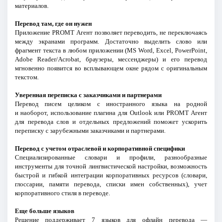
материалов.
Перевод там, где он нужен
Приложение PROMT Агент позволяет переводить, не переключаясь
между экранами программ. Достаточно выделить слово или
фрагмент текста в любом приложении (MS Word, Excel, PowerPoint,
Adobe Reader/Acrobat, браузеры, мессенджеры) и его перевод
мгновенно появится во всплывающем окне рядом с оригинальным
текстом.
Уверенная переписка с заказчиками и партнерами
Перевод писем целиком с иностранного языка на родной
и наоборот, использование плагина для Outlook или PROMT Агент
для перевода слов и отдельных предложений поможет ускорить
переписку с зарубежными заказчиками и партнерами.
Перевод с учетом отраслевой и корпоративной специфики
Специализированные словари и профили, разнообразные
инструменты для точной лингвистической настройки, возможность
быстрой и гибкой интеграции корпоративных ресурсов (словари,
глоссарии, памяти перевода, списки имен собственных), учет
корпоративного стиля в переводе.
Еще больше языков
Решение поддерживает 7 языков для офлайн перевода —