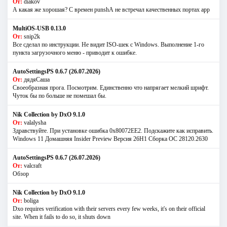
От:
diakov
А какая же хорошая? С времен punshА не встречал качественных портах app
MultiOS-USB 0.13.0
От:
snip2k
Все сделал по инструкции. Не видит ISO-шек с Windows. Выполнение 1-го
пункта загрузочного меню - приводит к ошибке.
AutoSettingsPS 0.6.7 (26.07.2026)
От:
дядяСаша
Своеобразная прога. Посмотрим. Единственно что напрягает мелкий шрифт.
Чуток бы по больше не помешал бы.
Nik Collection by DxO 9.1.0
От:
valalysha
Здравствуйте. При установке ошибка 0х80072EE2. Подскажите как исправить.
Windows 11 Домашняя Insider Preview Версия 26H1 Сборка ОС 28120.2630
AutoSettingsPS 0.6.7 (26.07.2026)
От:
valcraft
Обзор
Nik Collection by DxO 9.1.0
От:
boliga
Dxo requires verification with their servers every few weeks, it's on their official
site. When it fails to do so, it shuts down