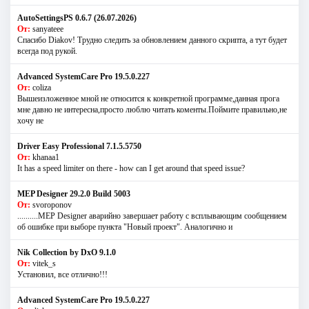
AutoSettingsPS 0.6.7 (26.07.2026)
От:
sanyateee
Спасибо Diakov! Трудно следить за обновлением данного скрипта, а тут будет
всегда под рукой.
Advanced SystemCare Pro 19.5.0.227
От:
coliza
Вышеизложенное мной не относится к конкретной программе,данная прога
мне давно не интересна,просто люблю читать коменты.Поймите правильно,не
хочу не
Driver Easy Professional 7.1.5.5750
От:
khanaa1
It has a speed limiter on there - how can I get around that speed issue?
MEP Designer 29.2.0 Build 5003
От:
svoroponov
..........MEP Designer аварийно завершает работу с всплывающим сообщением
об ошибке при выборе пункта "Новый проект". Аналогично и
Nik Collection by DxO 9.1.0
От:
vitek_s
Установил, все отлично!!!
Advanced SystemCare Pro 19.5.0.227