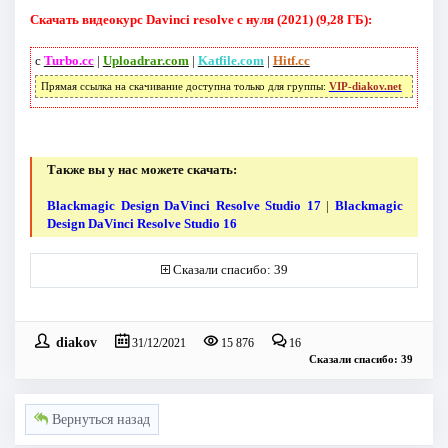
Скачать видеокурс Davinci resolve с нуля (2021) (9,28 ГБ):
с
Turbo.cc
|
Uploadrar.com
|
Katfile.com
|
Hitf.cc
Прямая ссылка на скачивание доступна только для группы:
VIP-diakov.net
Также вы у нас можете скачать:
Blackmagic Design DaVinci Resolve Studio 17
|
Blackmagic
Design DaVinci Resolve Studio 16
Сказали спасибо: 39
diakov
31/12/2021
15 876
16
Сказали спасибо: 39
Вернуться назад