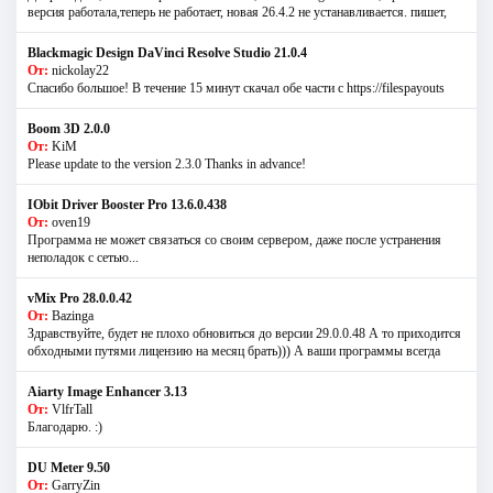
версия работала,теперь не работает, новая 26.4.2 не устанавливается. пишет,
Blackmagic Design DaVinci Resolve Studio 21.0.4
От:
nickolay22
Спасибо большое! В течение 15 минут скачал обе части с https://filespayouts
Boom 3D 2.0.0
От:
KiM
Please update to the version 2.3.0 Thanks in advance!
IObit Driver Booster Pro 13.6.0.438
От:
oven19
Программа не может связаться со своим сервером, даже после устранения
неполадок с сетью...
vMix Pro 28.0.0.42
От:
Bazinga
Здравствуйте, будет не плохо обновиться до версии 29.0.0.48 А то приходится
обходными путями лицензию на месяц брать))) А ваши программы всегда
Aiarty Image Enhancer 3.13
От:
VlfrTall
Благодарю. :)
DU Meter 9.50
От:
GarryZin