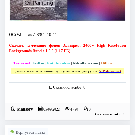
ОС:
Windows 7, 8/8.1, 10, 11
Скачать коллекцию фонов Avanquest 2000+ High Resolution
Backgrounds Bundle 1.0.0 (1,17 ГБ):
с
Turbo.net
|
Frdl.io
|
Katfile.online
|
Nitroflare.com
|
Htfl.net
Прямая ссылка на скачивание доступна только для группы:
VIP-diakov.net
Сказали спасибо: 8
Mansory
05/09/2022
4 494
3
Сказали спасибо: 8
Вернуться назад