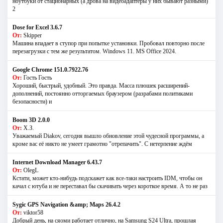
ноутбуки от стационарных (а дрова на видеоадаптеры у них бывают разными)
2
Dose for Excel 3.6.7
От:
Skipper
Машина впадает в ступор при попытке установки. Пробовал повторно после
перезагрузки с тем же результатом. Windows 11. MS Offiсe 2024.
Google Chrome 151.0.7922.76
От:
Гость Гость
Хороший, быстрый, удобный. Это правда. Масса плюшек расширений-
дополнений, постоянно отторгаемых браузером (разрабами политиками
безопасности) и
Boom 3D 2.0.0
От:
Х.З.
Уважаемый Diakov, сегодня вышло обновление этой чудесной программы, а
кроме вас её никто не умеет грамотно "отрепачить". С нетерпение ждём
Internet Download Manager 6.43.7
От:
OlegL
Кстати, может кто-нибудь подскажет как все-таки настроить IDM, чтобы он
качал с ютуба и не переставал бы скачивать через короткое время. А то не раз
Sygic GPS Navigation &amp; Maps 26.4.2
От:
viktor58
Добрый день, на сяоми работает отлично, на Samsung S24 Ultra, прошлая