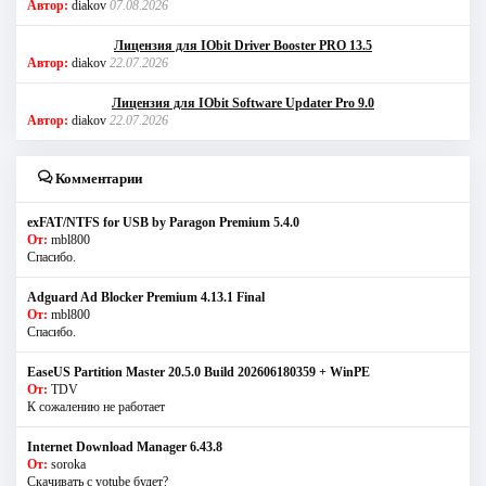
Автор:
diakov
07.08.2026
Лицензия для IObit Driver Booster PRO 13.5
Автор:
diakov
22.07.2026
Лицензия для IObit Software Updater Pro 9.0
Автор:
diakov
22.07.2026
Комментарии
exFAT/NTFS for USB by Paragon Premium 5.4.0
От:
mbl800
Спасибо.
Adguard Ad Blocker Premium 4.13.1 Final
От:
mbl800
Спасибо.
EaseUS Partition Master 20.5.0 Build 202606180359 + WinPE
От:
TDV
К сожалению не работает
Internet Download Manager 6.43.8
От:
soroka
Скачивать с yotube будет?