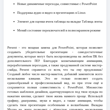
Новые динамичные переходы, совместимые с PowerPoint
Поддержка аудио и видео в презентациях в Linux
Элемент для оценки ячеек таблицы на вкладке Таблица ленты
Меняй состояние переключателей в полноэкранном режиме
Present - это мощная замена для PowerPoint, которая позволяет
создавать убедительные презентации - самодостаточные
документы, которые могут быть воспроизведены на любом ПК без
дополнительного ПО! Благодаря захватывающим анимациям,
переработанным переходам, а также продуманной системе мастер-
слайда, Present справится со всем, что ты ему предложишь!
Создавай любое число мастер-макетов, добавляй заменители всего
несколькими кликами. Это не только позволяет создать
единообразный и профессиональный вид, но при этом ещё и
сохраняется полная совместимость с PowerPoint. Множество
готовых шаблонов дизайнов, адаптирующихся под твои нужды по
нажатию кнопки, сделают твою жизнь намного проще. Используй
графику, диаграммы, звуки и видео, а также анимации, чтобы
сделать твои презентации особенными и волшебными. Вкладка
Медиа на ленте позволяет с лёгкостью управлять несколькими