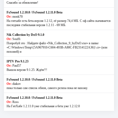
Спасибо за обновление!
FxSound 1.2.10.0 / FxSound 1.2.11.0 Beta
От:
monk70
На гитхабе есть бета-версия 1.2.12, её размер 74,4 МБ. С оф.сайта скачивается
последняя стабильная версия 1.2.11 - 69 МБ.
Nik Collection by DxO 9.1.0
От:
Souffi
Попробуй это : Найдите файл «Nik_Collection_9_byDxO.exe» в папке
«C:\Windows\Temp\{5A967910-C604-493B-A80C-FB2314122A36}\.cr» (или
похожей) и
IPTV Pro 9.1.23
От:
Paul57
Вышла версия 9.1.25. Ждём!!!
FxSound 1.2.10.0 / FxSound 1.2.11.0 Beta
От:
diakov
пока только сам список обнов, самого релиза пока не нахожу.
FxSound 1.2.10.0 / FxSound 1.2.11.0 Beta
От:
Ross
На ГитХабе 1.2.11.0 уже стабильная а бета уже 1.2.12.0