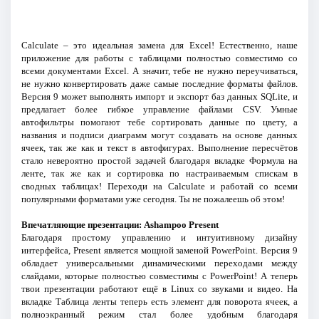
Calculate – это идеальная замена для Excel! Естественно, наше
приложение для работы с таблицами полностью совместимо со
всеми документами Excel. А значит, тебе не нужно переучиваться,
не нужно конвертировать даже самые последние форматы файлов.
Версия 9 может выполнять импорт и экспорт баз данных SQLite, и
предлагает более гибкое управление файлами CSV. Умные
автофильтры помогают тебе сортировать данные по цвету, а
названия и подписи диаграмм могут создавать на основе данных
ячеек, так же как и текст в автофигурах. Выполнение пересчётов
стало невероятно простой задачей благодаря вкладке Формула на
ленте, так же как и сортировка по настраиваемым спискам в
сводных таблицах! Переходи на Calculate и работай со всеми
популярными форматами уже сегодня. Ты не пожалеешь об этом!
Впечатляющие презентации: Ashampoo Present
Благодаря простому управлению и интуитивному дизайну
интерфейса, Present является мощной заменой PowerPoint. Версия 9
обладает универсальными динамическими переходами между
слайдами, которые полностью совместимы с PowerPoint! А теперь
твои презентации работают ещё в Linux со звуками и видео. На
вкладке Таблица ленты теперь есть элемент для поворота ячеек, а
полноэкранный режим стал более удобным благодаря