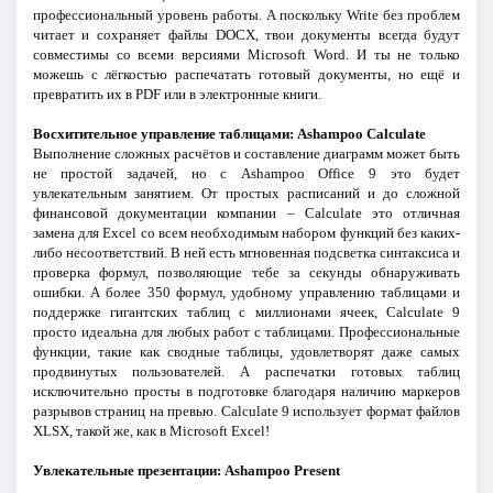
профессиональный уровень работы. А поскольку Write без проблем
читает и сохраняет файлы DOCX, твои документы всегда будут
совместимы со всеми версиями Microsoft Word. И ты не только
можешь с лёгкостью распечатать готовый документы, но ещё и
превратить их в PDF или в электронные книги.
Восхитительное управление таблицами: Ashampoo Calculate
Выполнение сложных расчётов и составление диаграмм может быть
не простой задачей, но с Ashampoo Office 9 это будет
увлекательным занятием. От простых расписаний и до сложной
финансовой документации компании – Calculate это отличная
замена для Excel со всем необходимым набором функций без каких-
либо несоответствий. В ней есть мгновенная подсветка синтаксиса и
проверка формул, позволяющие тебе за секунды обнаруживать
ошибки. А более 350 формул, удобному управлению таблицами и
поддержке гигантских таблиц с миллионами ячеек, Calculate 9
просто идеальна для любых работ с таблицами. Профессиональные
функции, такие как сводные таблицы, удовлетворят даже самых
продвинутых пользователей. А распечатки готовых таблиц
исключительно просты в подготовке благодаря наличию маркеров
разрывов страниц на превью. Calculate 9 использует формат файлов
XLSX, такой же, как в Microsoft Excel!
Увлекательные презентации: Ashampoo Present