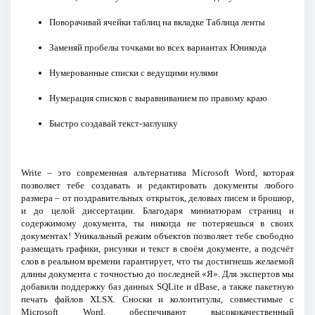
Поворачивай ячейки таблиц на вкладке Таблица ленты
Заменяй пробелы точками во всех вариантах Юникода
Нумерованные списки с ведущими нулями
Нумерация списков с выравниванием по правому краю
Быстро создавай текст-заглушку
Write – это современная альтернатива Microsoft Word, которая
позволяет тебе создавать и редактировать документы любого
размера – от поздравительных открыток, деловых писем и брошюр,
и до целой диссертации. Благодаря миниатюрам страниц и
содержимому документа, ты никогда не потеряешься в своих
документах! Уникальный режим объектов позволяет тебе свободно
размещать графики, рисунки и текст в своём документе, а подсчёт
слов в реальном времени гарантирует, что ты достигнешь желаемой
длины документа с точностью до последней «Я». Для экспертов мы
добавили поддержку баз данных SQLite и dBase, а также пакетную
печать файлов XLSX. Сноски и колонтитулы, совместимые с
Microsoft Word, обеспечивают высококачественный