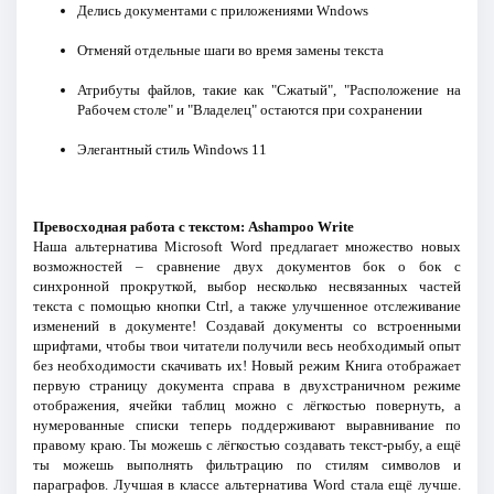
Делись документами с приложениями Wndows
Отменяй отдельные шаги во время замены текста
Атрибуты файлов, такие как "Сжатый", "Расположение на
Рабочем столе" и "Владелец" остаются при сохранении
Элегантный стиль Windows 11
Превосходная работа с текстом: Ashampoo Write
Наша альтернатива Microsoft Word предлагает множество новых
возможностей – сравнение двух документов бок о бок с
синхронной прокруткой, выбор несколько несвязанных частей
текста с помощью кнопки Ctrl, а также улучшенное отслеживание
изменений в документе! Создавай документы со встроенными
шрифтами, чтобы твои читатели получили весь необходимый опыт
без необходимости скачивать их! Новый режим Книга отображает
первую страницу документа справа в двухстраничном режиме
отображения, ячейки таблиц можно с лёгкостью повернуть, а
нумерованные списки теперь поддерживают выравнивание по
правому краю. Ты можешь с лёгкостью создавать текст-рыбу, а ещё
ты можешь выполнять фильтрацию по стилям символов и
параграфов. Лучшая в классе альтернатива Word стала ещё лучше.