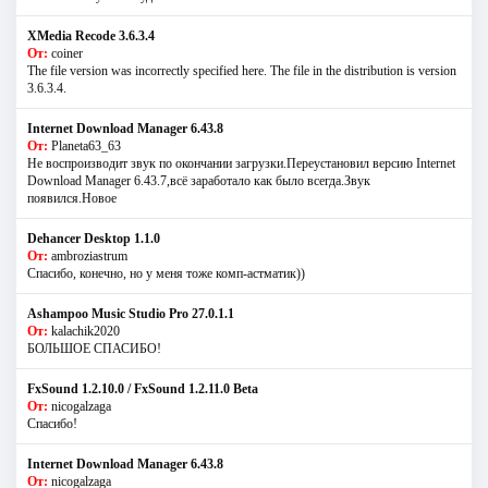
XMedia Recode 3.6.3.4
От:
coiner
The file version was incorrectly specified here. The file in the distribution is version
3.6.3.4.
Internet Download Manager 6.43.8
От:
Planeta63_63
Не воспроизводит звук по окончании загрузки.Переустановил версию Internet
Download Manager 6.43.7,всё заработало как было всегда.Звук
появился.Новое
Dehancer Desktop 1.1.0
От:
ambroziastrum
Спасибо, конечно, но у меня тоже комп-астматик))
Ashampoo Music Studio Pro 27.0.1.1
От:
kalachik2020
БОЛЬШОЕ СПАСИБО!
FxSound 1.2.10.0 / FxSound 1.2.11.0 Beta
От:
nicogalzaga
Спасибо!
Internet Download Manager 6.43.8
От:
nicogalzaga