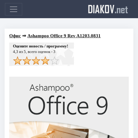
DIAKOV
.net
Офис
⇒
Ashampoo Office 9 Rev A1203.0831
Оцените новость / программу!
4,3
из 5, всего оценок -
3