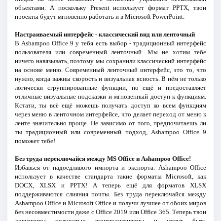
объектами. А поскольку Present использует формат PPTX, твои
проекты будут мгновенно работать и в Microsoft PowerPoint.
Настраиваемый интерфейс - классический вид или ленточный
В Ashampoo Office 9 у тебя есть выбор - традиционный интерфейс
пользователя или современный ленточный. Мы не хотим тебе
ничего навязывать, поэтому мы сохранили классический интерфейс
на основе меню. Современный ленточный интерфейс, это то, что
нужно, когда важны скорость и визуальная ясность. В нём не только
логически сгруппированные функции, но ещё и предоставляет
отличные визуальные подсказки и мгновенный доступ к функциям.
Кстати, ты всё ещё можешь получать доступ ко всем функциям
через меню в ленточном интерфейсе, что делает переход от меню к
ленте значительно проще. Не зависимо от того, предпочитаешь ли
ты традиционный или современный подход, Ashampoo Office 9
поможет тебе!
Без труда переключайся между MS Office и Ashampoo Office!
Избавься от надоедливого импорта и экспорта. Ashampoo Office
использует в качестве стандарта такие форматы Microsoft, как
DOCX, XLSX и PPTX! А теперь ещё для форматов XLSX
поддерживаются слияния почты. Без труда переключайся между
Ashampoo Office и Microsoft Office и получи лучшее от обоих миров
без несовместимости даже с Office 2019 или Office 365. Теперь твои
документы полностью взаимозаменяемы и могут быть