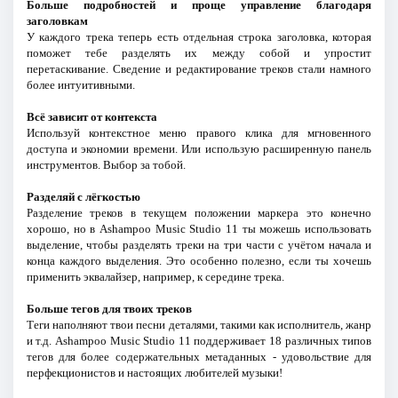
Больше подробностей и проще управление благодаря
заголовкам
У каждого трека теперь есть отдельная строка заголовка, которая
поможет тебе разделять их между собой и упростит
перетаскивание. Сведение и редактирование треков стали намного
более интуитивными.
Всё зависит от контекста
Используй контекстное меню правого клика для мгновенного
доступа и экономии времени. Или использую расширенную панель
инструментов. Выбор за тобой.
Разделяй с лёгкостью
Разделение треков в текущем положении маркера это конечно
хорошо, но в Ashampoo Music Studio 11 ты можешь использовать
выделение, чтобы разделять треки на три части с учётом начала и
конца каждого выделения. Это особенно полезно, если ты хочешь
применить эквалайзер, например, к середине трека.
Больше тегов для твоих треков
Теги наполняют твои песни деталями, такими как исполнитель, жанр
и т.д. Ashampoo Music Studio 11 поддерживает 18 различных типов
тегов для более содержательных метаданных - удовольствие для
перфекционистов и настоящих любителей музыки!