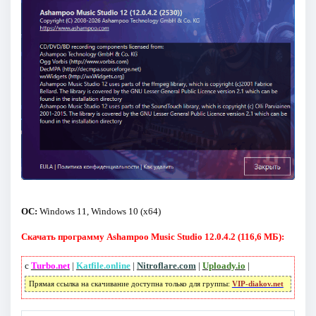
ОС:
Windows 11, Windows 10 (x64)
Скачать программу Ashampoo Music Studio 12.0.4.2 (116,6 МБ):
с
Turbo.net
|
Katfile.online
|
Nitroflare.com
|
Uploady.io
|
Прямая ссылка на скачивание доступна только для группы:
VIP-diakov.net