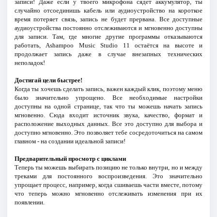
записи! Даже если у твоего микрофона сядет аккумулятор, ты
случайно отсоединишь кабель или аудиоустройство на короткое
время потеряет связь, запись не будет прервана. Все доступные
аудиоустройства постоянно отслеживаются и мгновенно доступны
для записи. Там, где многие другие программы отказываются
работать, Ashampoo Music Studio 11 остаётся на высоте и
продолжает запись даже в случае внезапных технических
неполадок!
Достигай цели быстрее!
Когда ты хочешь сделать запись, важен каждый клик, поэтому меню
было значительно упрощено. Все необходимые настройки
доступны на одной странице, так что ты можешь начать запись
мгновенно. Сюда входит источник звука, качество, формат и
расположение выходных данных. Все это доступно для выбора и
доступно мгновенно. Это позволяет тебе сосредоточиться на самом
главном - на создании идеальной записи!
Предварительный просмотр с циклами
Теперь ты можешь выбирать позицию не только внутри, но и между
треками для постоянного воспроизведения. Это значительно
упрощает процесс, например, когда сшиваешь части вместе, потому
что теперь можно мгновенно отслеживать изменения при их
появлении.