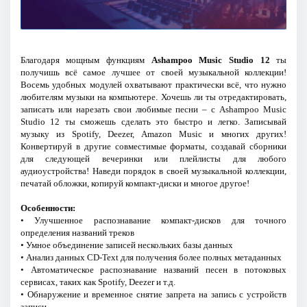
Благодаря мощным функциям
Ashampoo Music Studio 12
ты
получишь всё самое лучшее от своей музыкальной коллекции!
Восемь удобных модулей охватывают практически всё, что нужно
любителям музыки на компьютере. Хочешь ли ты отредактировать,
записать или нарезать свои любимые песни – с Ashampoo Music
Studio 12 ты сможешь сделать это быстро и легко. Записывай
музыку из Spotify, Deezer, Amazon Music и многих других!
Конвертируй в другие совместимые форматы, создавай сборники
для следующей вечеринки или плейлисты для любого
аудиоустройства! Наведи порядок в своей музыкальной коллекции,
печатай обложки, копируй компакт-диски и многое другое!
Особенности:
• Улучшенное распознавание компакт-дисков для точного
определения названий треков
• Умное объединение записей нескольких базы данных
• Анализ данных CD-Text для получения более полных метаданных
• Автоматическое распознавание названий песен в потоковых
сервисах, таких как Spotify, Deezer и т.д.
• Обнаружение и временное снятие запрета на запись с устройств
записи