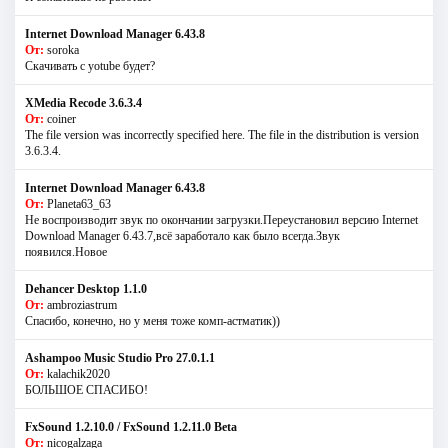
Internet Download Manager 6.43.8
От:
soroka
Скачивать с yotube будет?
XMedia Recode 3.6.3.4
От:
coiner
The file version was incorrectly specified here. The file in the distribution is version
3.6.3.4.
Internet Download Manager 6.43.8
От:
Planeta63_63
Не воспроизводит звук по окончании загрузки.Переустановил версию Internet
Download Manager 6.43.7,всё заработало как было всегда.Звук
появился.Новое
Dehancer Desktop 1.1.0
От:
ambroziastrum
Спасибо, конечно, но у меня тоже комп-астматик))
Ashampoo Music Studio Pro 27.0.1.1
От:
kalachik2020
БОЛЬШОЕ СПАСИБО!
FxSound 1.2.10.0 / FxSound 1.2.11.0 Beta
От:
nicogalzaga