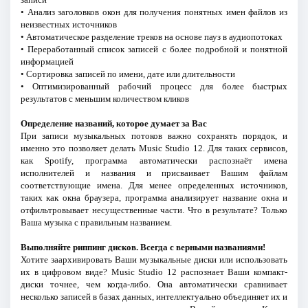
• Анализ заголовков окон для получения понятных имен файлов из
неизвестных источников
• Автоматическое разделение треков на основе пауз в аудиопотоках
• Переработанный список записей с более подробной и понятной
информацией
• Сортировка записей по имени, дате или длительности
• Оптимизированный рабочий процесс для более быстрых
результатов с меньшим количеством кликов
Определение названий, которое думает за Вас
При записи музыкальных потоков важно сохранять порядок, и
именно это позволяет делать Music Studio 12. Для таких сервисов,
как Spotify, программа автоматически распознаёт имена
исполнителей и названия и присваивает Вашим файлам
соответствующие имена. Для менее определенных источников,
таких как окна браузера, программа анализирует название окна и
отфильтровывает несущественные части. Что в результате? Только
Ваша музыка с правильным названием.
Выполняйте риппинг дисков. Всегда с верными названиями!
Хотите заархивировать Ваши музыкальные диски или использовать
их в цифровом виде? Music Studio 12 распознает Ваши компакт-
диски точнее, чем когда-либо. Она автоматически сравнивает
несколько записей в базах данных, интеллектуально объединяет их и