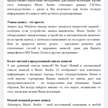
предоставляет наилучшие метаданные для Вашей коллекции. Кроме
того, Ashampoo Music Studio считывает данные CD-Text
непосредственно с диска и Вы получаете еще более полную
информацию без какого-либо ручного редактирования.
Умная запись - это просто
Запись под Windows иногда может оказаться непростой задачей -
особенно если устройство записи выключено. Music Studio 12
обнаруживает выключенные устройства и автоматически включает
их во время записи, а затем восстанавливает их исходное состояние.
Вам не придется ничего делать - идеальное решение для
спонтанных сессий и надежных записей, даже для Вашего
микрофона в MS Teams, Zoom и других программах.
Более чистый и продуманный список записей
У вас длинный список записей? Не беда! Новый и улучшенный
список записей в Music Studio 12 отображает всю ключевую
информацию и выглядит гораздо более упорядоченным. Новое в
этой версии: сортировка Ваших записей по имени, дате или
продолжительности - по возрастанию или убыванию. Таким
образом, Вы всегда найдете именно то, что ищете, независимо от
того, насколько велика Ваша коллекция.
Новый мощный режим записи
Ashampoo Music Studio - твой постоянный помощник в любой