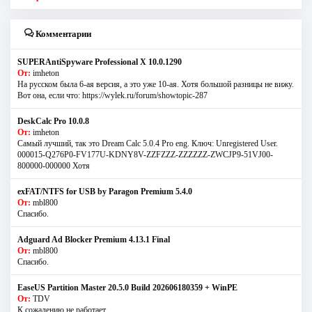
Комментарии
SUPERAntiSpyware Professional X 10.0.1290
От:
imheton
На русском была 6-ая версия, а это уже 10-ая. Хотя большой разницы не вижу.
Вот она, если что: https://wylek.ru/forum/showtopic-287
DeskCalc Pro 10.0.8
От:
imheton
Самый лучший, так это Dream Calc 5.0.4 Pro eng. Ключ: Unregistered User.
000015-Q276P0-FV177U-KDNY8V-ZZFZZZ-ZZZZZZ-ZWCJP9-51VJ00-
800000-000000 Хотя
exFAT/NTFS for USB by Paragon Premium 5.4.0
От:
mbl800
Спасибо.
Adguard Ad Blocker Premium 4.13.1 Final
От:
mbl800
Спасибо.
EaseUS Partition Master 20.5.0 Build 202606180359 + WinPE
От:
TDV
К сожалению не работает