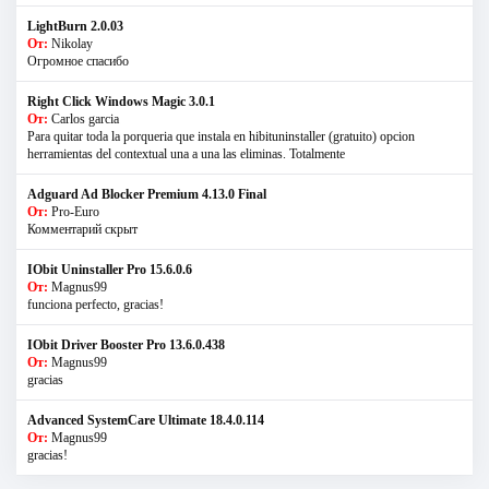
LightBurn 2.0.03
От:
Nikolay
Огромное спасибо
Right Click Windows Magic 3.0.1
От:
Carlos garcia
Para quitar toda la porqueria que instala en hibituninstaller (gratuito) opcion
herramientas del contextual una a una las eliminas. Totalmente
Adguard Ad Blocker Premium 4.13.0 Final
От:
Pro-Euro
Комментарий скрыт
IObit Uninstaller Pro 15.6.0.6
От:
Magnus99
funciona perfecto, gracias!
IObit Driver Booster Pro 13.6.0.438
От:
Magnus99
gracias
Advanced SystemCare Ultimate 18.4.0.114
От:
Magnus99
gracias!