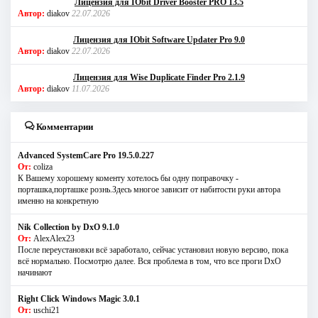
Лицензия для IObit Driver Booster PRO 13.5
Автор:
diakov
22.07.2026
Лицензия для IObit Software Updater Pro 9.0
Автор:
diakov
22.07.2026
Лицензия для Wise Duplicate Finder Pro 2.1.9
Автор:
diakov
11.07.2026
Комментарии
Advanced SystemCare Pro 19.5.0.227
От:
coliza
К Вашему хорошему коменту хотелось бы одну поправочку -
порташка,порташке рознь.Здесь многое зависит от набитости руки автора
именно на конкретную
Nik Collection by DxO 9.1.0
От:
AlexAlex23
После переустановки всё заработало, сейчас установил новую версию, пока
всё нормально. Посмотрю далее. Вся проблема в том, что все проги DxO
начинают
Right Click Windows Magic 3.0.1
От:
uschi21