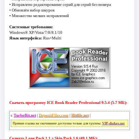
• Исправлено редактирование серий для серий без номера
• Обновлён набор шкурок
• Множество мелких исправлений
Системные требования:
Windows® XP/Vista/7/8/8.1/10
Язык интерфейса:
Rus+Multi
Скачать программу ICE Book Reader Professional 9.5.4 (5.7 МБ):
с
TurboBit.net
|
DepositFiles.com
|
Hitfile.net
|
Прямая ссылка на скачивание доступна только для группы:
VIP-diakov.net
Скачать Lang Pack 1.1 + Skin Pack 1.6 (49.1 МБ):