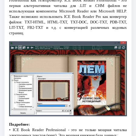
Professional как телепромптер. ICE Book Reader Professional - это
первая альтернативная читалка для .LIT и .CHM файлов не
используюшая компоненты Microsoft Reader или Microsoft HELP.
Также возможно использовать ICE Book Reader Pro как конвертер
файлов: TXT-HTML, HTML-TXT, TXT-DOC, DOC-TXT, PDB-TXT,
LIT-TXT, FB2-TXT и т.д. с конвертацией различных кодовых
страниц.
Подробнее:
• ICE Book Reader Professional - это не только мощная читалка
электронных текстов (книг). Это мощная книжная база данных: