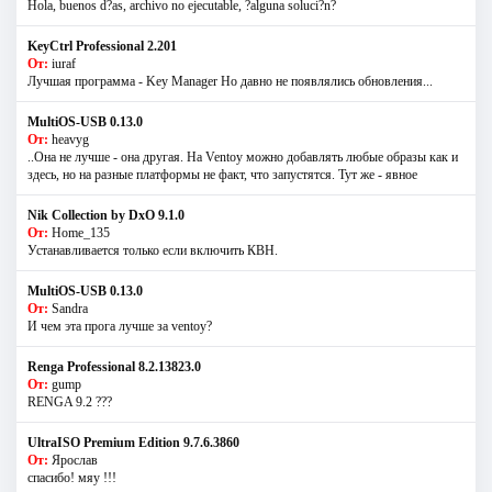
Hola, buenos d?as, archivo no ejecutable, ?alguna soluci?n?
KeyCtrl Professional 2.201
От:
iuraf
Лучшая программа - Key Manager Но давно не появлялись обновления...
MultiOS-USB 0.13.0
От:
heavyg
..Она не лучше - она другая. На Ventoy можно добавлять любые образы как и
здесь, но на разные платформы не факт, что запустятся. Тут же - явное
Nik Collection by DxO 9.1.0
От:
Home_135
Устанавливается только если включить КВН.
MultiOS-USB 0.13.0
От:
Sandra
И чем эта прога лучше за ventoy?
Renga Professional 8.2.13823.0
От:
gump
RENGA 9.2 ???
UltraISO Premium Edition 9.7.6.3860
От:
Ярослав
спасибо! мяу !!!