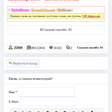
с
TurboBit.net
|
DepositFiles.com
|
Hitfile.net
|
Прямая ссылка на скачивание доступна только для группы:
VIP-diakov.net
Сказали спасибо: 81
ZIM9
Сказали спасибо: 81
09/12/2016
24 822
2
Вернуться назад
Гость
, оставишь комментарий?
Имя:
*
E-Mail: