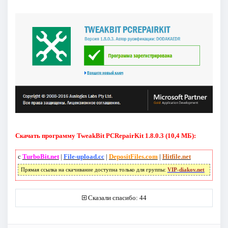
Скачать программу TweakBit PCRepairKit 1.8.0.3 (10,4 МБ):
с
TurboBit.net
|
File-upload.cc
|
DepositFiles.com
|
Hitfile.net
Прямая ссылка на скачивание доступна только для группы:
VIP-diakov.net
Сказали спасибо: 44