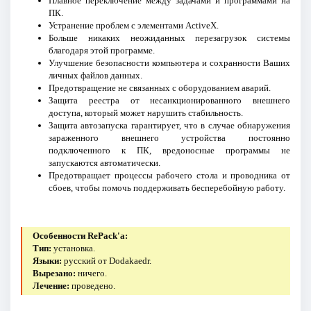
Плавное переключение между задачами и программами на
ПК.
Устранение проблем с элементами ActiveX.
Больше никаких неожиданных перезагрузок системы
благодаря этой программе.
Улучшение безопасности компьютера и сохранности Ваших
личных файлов данных.
Предотвращение не связанных с оборудованием аварий.
Защита реестра от несанкционированного внешнего
доступа, который может нарушить стабильность.
Защита автозапуска гарантирует, что в случае обнаружения
зараженного внешнего устройства постоянно
подключенного к ПК, вредоносные программы не
запускаются автоматически.
Предотвращает процессы рабочего стола и проводника от
сбоев, чтобы помочь поддерживать бесперебойную работу.
Особенности RePack'a:
Тип:
установка.
Языки:
русский от Dodakaedr.
Вырезано:
ничего.
Лечение:
проведено.