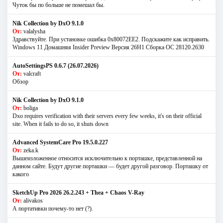
Чуток бы по больше не помешал бы.
Nik Collection by DxO 9.1.0
От:
valalysha
Здравствуйте. При установке ошибка 0х80072EE2. Подскажите как исправить.
Windows 11 Домашняя Insider Preview Версия 26H1 Сборка ОС 28120.2630
AutoSettingsPS 0.6.7 (26.07.2026)
От:
valcraft
Обзор
Nik Collection by DxO 9.1.0
От:
boliga
Dxo requires verification with their servers every few weeks, it's on their official
site. When it fails to do so, it shuts down
Advanced SystemCare Pro 19.5.0.227
От:
zeka.k
Вышеизложенное относится исключительно к порташке, представленной на
данном сайте. Будут другие порташки — будет другой разговор. Порташку от
какого
SketchUp Pro 2026 26.2.243 + Thea + Chaos V-Ray
От:
alivakos
А портативки почему-то нет (?).