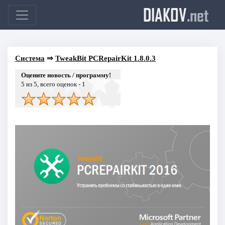
DIAKOV
.net
Система
⇒
TweakBit PCRepairKit 1.8.0.3
Оцените новость / программу!
5
из 5, всего оценок -
1