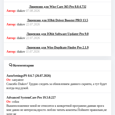
Лицензия для Wise Care 365 Pro 8.0.4.732
Автор:
diakov
07.08.2026
Лицензия для IObit Driver Booster PRO 13.5
Автор:
diakov
22.07.2026
Лицензия для IObit Software Updater Pro 9.0
Автор:
diakov
22.07.2026
Лицензия для Wise Duplicate Finder Pro 2.1.9
Автор:
diakov
11.07.2026
Комментарии
AutoSettingsPS 0.6.7 (26.07.2026)
От:
sanyateee
Спасибо Diakov! Трудно следить за обновлением данного скрипта, а тут будет
всегда под рукой.
Advanced SystemCare Pro 19.5.0.227
От:
coliza
Вышеизложенное мной не относится к конкретной программе,данная прога
мне давно не интересна,просто люблю читать коменты.Поймите правильно,не
хочу не