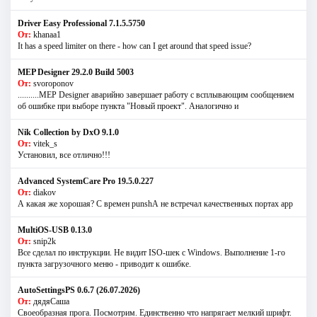
Driver Easy Professional 7.1.5.5750
От:
khanaa1
It has a speed limiter on there - how can I get around that speed issue?
MEP Designer 29.2.0 Build 5003
От:
svoroponov
..........MEP Designer аварийно завершает работу с всплывающим сообщением
об ошибке при выборе пункта "Новый проект". Аналогично и
Nik Collection by DxO 9.1.0
От:
vitek_s
Установил, все отлично!!!
Advanced SystemCare Pro 19.5.0.227
От:
diakov
А какая же хорошая? С времен punshА не встречал качественных портах app
MultiOS-USB 0.13.0
От:
snip2k
Все сделал по инструкции. Не видит ISO-шек с Windows. Выполнение 1-го
пункта загрузочного меню - приводит к ошибке.
AutoSettingsPS 0.6.7 (26.07.2026)
От:
дядяСаша
Своеобразная прога. Посмотрим. Единственно что напрягает мелкий шрифт.