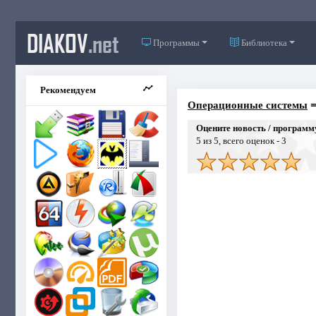
DIAKOV
.net
Программы
Библиотека
Рекомендуем
Операционные системы
Оцените новость / программ
5
из 5, всего оценок -
3