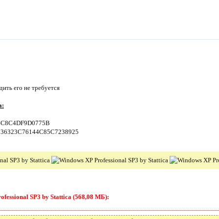
ить его не требуется
а:
C8C4DF9D0775B
36323C76144C85C7238925
essional SP3 by Stattica (568,08 МБ):