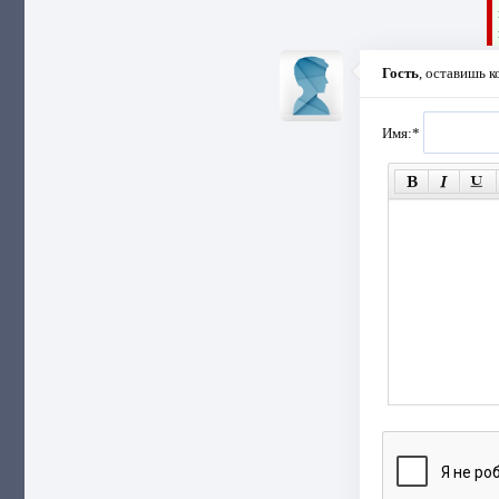
Гость
, оставишь 
Имя:
*