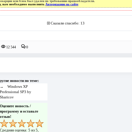
омарции или блок был удален по требованию правообладателя.
уп, вам необходимо выполнить
Авторизацию на сайте
Сказали спасибо: 13
12 544
0
ругие новости по теме:
→
Windows XP
Professional SP3 by
Sharicov
Оцените новость /
программу и оставьте
отзыв!
Средняя оценка:
5
из 5,