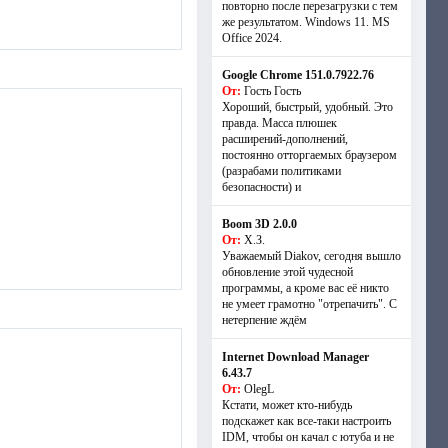
повторно после перезагрузки с тем
же результатом. Windows 11. MS
Offiсe 2024.
Google Chrome 151.0.7922.76
От:
Гость Гость
Хороший, быстрый, удобный. Это
правда. Масса плюшек
расширений-дополнений,
постоянно отторгаемых браузером
(разрабами политиками
безопасности) и
Boom 3D 2.0.0
От:
Х.З.
Уважаемый Diakov, сегодня вышло
обновление этой чудесной
программы, а кроме вас её никто
не умеет грамотно "отрепачить". С
нетерпение ждём
Internet Download Manager
6.43.7
От:
OlegL
Кстати, может кто-нибудь
подскажет как все-таки настроить
IDM, чтобы он качал с ютуба и не