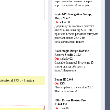
переставал бы скачивать через
короткое время. А то не раз
Sygic GPS Navigation &amp;
Maps 26.4.2
От:
viktor58
Добрый день, на сяоми работает
отлично, на Samsung S24 Ultra,
прошлая версия работала,теперь не
работает, новая 26.4.2 не
устанавливается. пишет,
Blackmagic Design DaVinci
Resolve Studio 21.0.4
От:
nickolay22
Спасибо большое! В течение 15
минут скачал обе части с
https://filespayouts
Boom 3D 2.0.0
От:
KiM
Please update to the version 2.3.0
Thanks in advance!
IObit Driver Booster Pro
13.6.0.438
От:
oven19