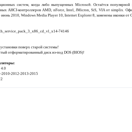
ционных систем, когда либо выпущенных Microsoft. Остаётся популярной 
ых AHCI-контроллеров AMD, nForce, Intel, JMicron, SiS, VIA от simplix. Оф
 - июнь 2010, Windows Media Player 10, Internet Explorer 8, заменены иконки от 
ith_service_pack_3_x86_cd_vl_x14-74146
 установки поверх старой системы!
истый отформатированный диск из-под DOS (BIOS)!
лляторы:
 4.0
08-2010-2012-2013-2015
22