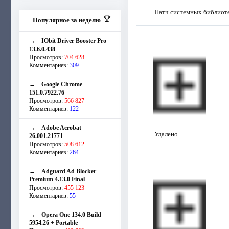
Патч системных библиот
Популярное за неделю
→
IObit Driver Booster Pro
13.6.0.438
Просмотров:
704 628
Комментариев:
309
→
Google Chrome
151.0.7922.76
Просмотров:
566 827
Комментариев:
122
→
Adobe Acrobat
Удалено
26.001.21771
Просмотров:
508 612
Комментариев:
264
→
Adguard Ad Blocker
Premium 4.13.0 Final
Просмотров:
455 123
Комментариев:
55
→
Opera One 134.0 Build
5954.26 + Portable