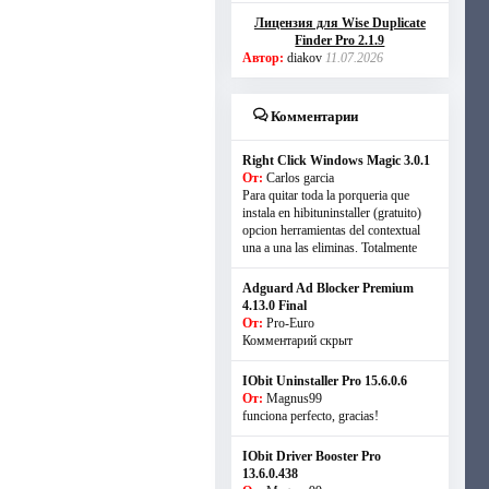
Лицензия для Wise Duplicate
Finder Pro 2.1.9
Автор:
diakov
11.07.2026
Комментарии
Right Click Windows Magic 3.0.1
От:
Carlos garcia
Para quitar toda la porqueria que
instala en hibituninstaller (gratuito)
opcion herramientas del contextual
una a una las eliminas. Totalmente
Adguard Ad Blocker Premium
4.13.0 Final
От:
Pro-Euro
Комментарий скрыт
IObit Uninstaller Pro 15.6.0.6
От:
Magnus99
funciona perfecto, gracias!
IObit Driver Booster Pro
13.6.0.438