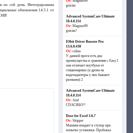
От:
Magnus99
и по сей день. Интегрированы
gracias
ициальные обновления 14.5.1 от
CHIP.
Advanced SystemCare Ultimate
18.4.0.114
От:
Magnus99
gracias!
IObit Driver Booster Pro
13.6.0.438
От:
coliza
У данной проги есть два
преимущества в сравнении с Easy.1
она отличает ноутбуки от
стационарных (а дрова на
видеоадаптеры у них бывают
разными) 2
Advanced SystemCare Ultimate
18.4.0.114
От:
And
СПАСИБО!!
Dose for Excel 3.6.7
От:
Skipper
Машина впадает в ступор при
попытке установки. Пробовал