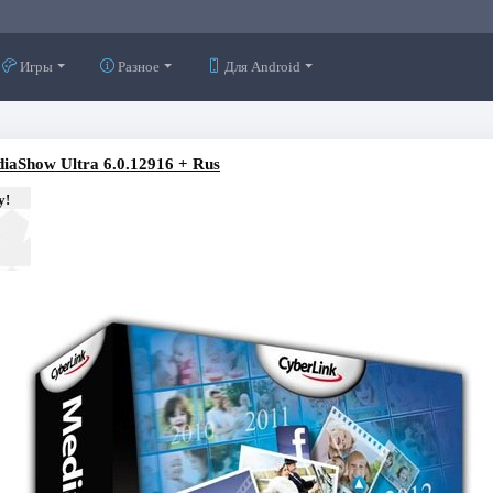
Игры
Разное
Для Android
iaShow Ultra 6.0.12916 + Rus
у!