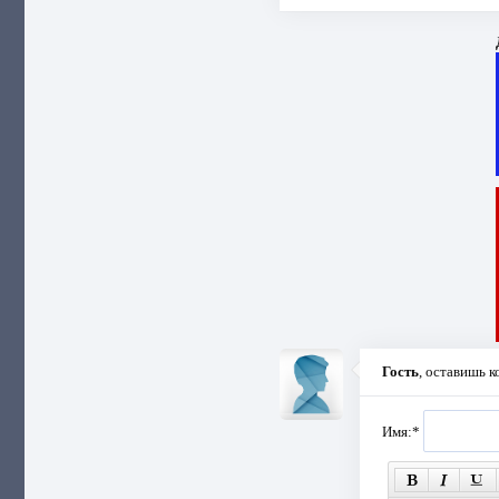
Гость
, оставишь 
Имя:
*