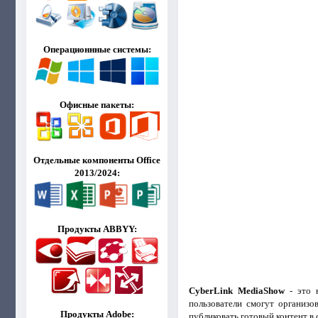
Операционнные системы:
Офисные пакеты:
Отдельные компоненты Office
2013/2024:
Продукты ABBYY:
CyberLink MediaShow
- это 
пользователи смогут организо
Продукты Adobe:
публиковать готовый контент в 