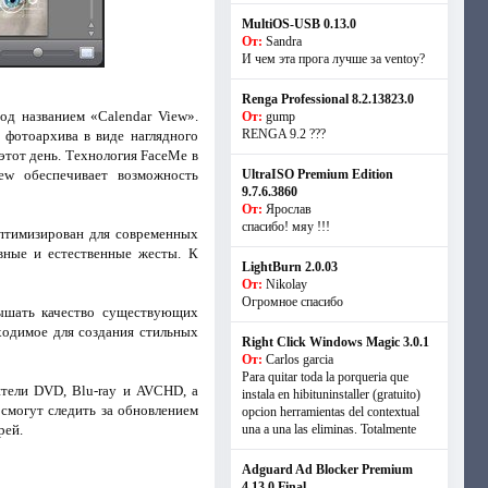
MultiOS-USB 0.13.0
От:
Sandra
И чем эта прога лучше за ventoy?
Renga Professional 8.2.13823.0
од названием «Calendar View».
От:
gump
RENGA 9.2 ???
фотоархива в виде наглядного
этот день. Технология FaceMe в
iew обеспечивает возможность
UltraISO Premium Edition
9.7.6.3860
От:
Ярослав
спасибо! мяу !!!
птимизирован для современных
вные и естественные жесты. К
LightBurn 2.0.03
От:
Nikolay
Огромное спасибо
вышать качество существующих
ходимое для создания стильных
Right Click Windows Magic 3.0.1
От:
Carlos garcia
Para quitar toda la porqueria que
тели DVD, Blu-ray и AVCHD, а
instala en hibituninstaller (gratuito)
 смогут следить за обновлением
opcion herramientas del contextual
рей.
una a una las eliminas. Totalmente
Adguard Ad Blocker Premium
4.13.0 Final