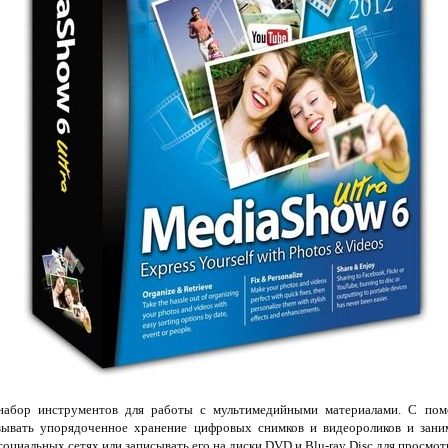
набор инструментов для работы с мультимедийными материалами. С пом
вывать упорядоченное хранение цифровых снимков и видеороликов и заним
социальных сетях или записывать его на диски DVD и Blu-ray Disc для просмо