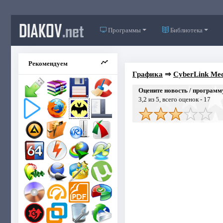
DIAKOV
.net
Программы
Библиотека
Рекомендуем
Графика
⇒
CyberLink Med
Оцените новость / программ
3,2
из 5, всего оценок -
17