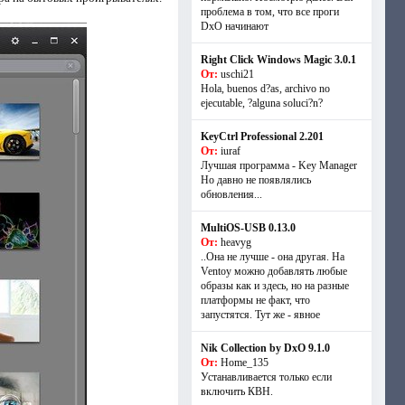
проблема в том, что все проги
DxO начинают
Right Click Windows Magic 3.0.1
От:
uschi21
Hola, buenos d?as, archivo no
ejecutable, ?alguna soluci?n?
KeyCtrl Professional 2.201
От:
iuraf
Лучшая программа - Key Manager
Но давно не появлялись
обновления...
MultiOS-USB 0.13.0
От:
heavyg
..Она не лучше - она другая. На
Ventoy можно добавлять любые
образы как и здесь, но на разные
платформы не факт, что
запустятся. Тут же - явное
Nik Collection by DxO 9.1.0
От:
Home_135
Устанавливается только если
включить КВН.