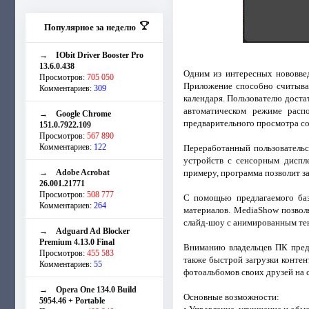
Популярное за неделю
→
IObit Driver Booster Pro
13.6.0.438
Одним из интересных нововвед
Просмотров:
705 050
Приложение способно считыват
Комментариев:
309
календаря. Пользователю доста
автоматическом режиме распо
→
Google Chrome
предварительного просмотра со
151.0.7922.109
Просмотров:
567 890
Комментариев:
122
Переработанный пользовательс
устройств с сенсорным диспл
→
Adobe Acrobat
примеру, программа позволит з
26.001.21771
Просмотров:
508 777
С помощью предлагаемого баз
Комментариев:
264
материалов. MediaShow позвол
слайд-шоу с анимированным те
→
Adguard Ad Blocker
Premium 4.13.0 Final
Вниманию владельцев ПК предл
Просмотров:
455 583
также быстрой загрузки контен
Комментариев:
55
фотоальбомов своих друзей на 
→
Opera One 134.0 Build
Основные возможности:
5954.46 + Portable