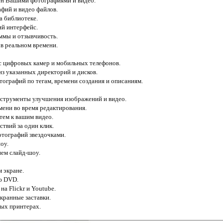
ен Вашими фотографиями и видео.
фий и видео файлов.
а библиотеке.
ий интерфейс.
ммы и отзывчивость.
 в реальном времени.
с цифровых камер и мобильных телефонов.
из указанных директорий и дисков.
тографий по тегам, времени создания и описаниям.
нструменты улучшения изображений и видео.
мени во время редактирования.
тем к вашим видео.
твий за один клик.
отографий звездочками.
оу.
ием слайд-шоу.
м экране.
ю DVD.
на Flickr и Youtube.
кранные заставки.
ных принтерах.