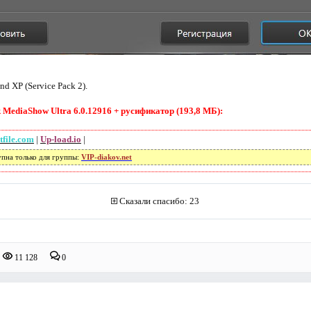
nd XP (Service Pack 2).
MediaShow Ultra 6.0.12916 + русификатор (193,8 МБ):
tfile.com
|
Up-load.io
|
упна только для группы:
VIP-diakov.net
Сказали спасибо: 23
11 128
0