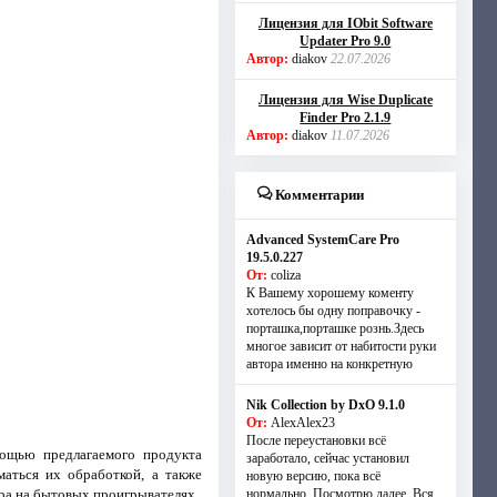
Лицензия для IObit Software
Updater Pro 9.0
Автор:
diakov
22.07.2026
Лицензия для Wise Duplicate
Finder Pro 2.1.9
Автор:
diakov
11.07.2026
Комментарии
Advanced SystemCare Pro
19.5.0.227
От:
coliza
К Вашему хорошему коменту
хотелось бы одну поправочку -
порташка,порташке рознь.Здесь
многое зависит от набитости руки
автора именно на конкретную
Nik Collection by DxO 9.1.0
От:
AlexAlex23
После переустановки всё
ощью предлагаемого продукта
заработало, сейчас установил
аться их обработкой, а также
новую версию, пока всё
тра на бытовых проигрывателях.
нормально. Посмотрю далее. Вся