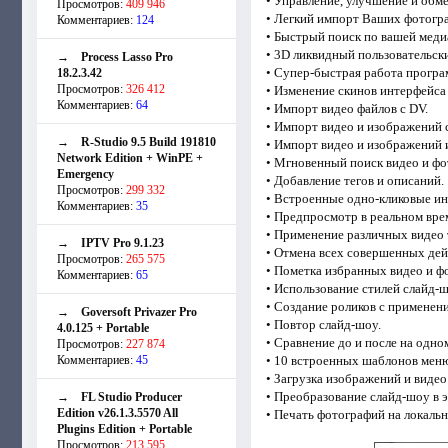
• Управление, улучшение и обм
Просмотров:
409 946
• Легкий импорт Ваших фотогра
Комментариев:
124
• Быстрый поиск по вашей меди
• 3D ликвидный пользовательск
→
Process Lasso Pro
• Супер-быстрая работа програ
18.2.3.42
Просмотров:
326 412
• Изменение скинов интерфейса
Комментариев:
64
• Импорт видео файлов с DV.
• Импорт видео и изображений 
→
R-Studio 9.5 Build 191810
• Импорт видео и изображений 
Network Edition + WinPE +
• Мгновенный поиск видео и фо
Emergency
• Добавление тегов и описаний.
Просмотров:
299 332
• Встроенные одно-кликовые и
Комментариев:
35
• Предпросмотр в реальном вре
• Применение различных видео 
→
IPTV Pro 9.1.23
• Отмена всех совершенных дейс
Просмотров:
265 575
• Пометка избранных видео и ф
Комментариев:
65
• Использование стилей слайд-ш
• Создание роликов с применен
→
Goversoft Privazer Pro
• Повтор слайд-шоу.
4.0.125 + Portable
• Сравнение до и после на одно
Просмотров:
227 874
Комментариев:
45
• 10 встроенных шаблонов мен
• Загрузка изображений и видео 
• Преобразование слайд-шоу в э
→
FL Studio Producer
Edition v26.1.3.5570 All
• Печать фотографий на локаль
Plugins Edition + Portable
Просмотров:
213 595