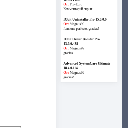
От:
Pro-Euro
Комментарий скрыт
IObit Uninstaller Pro 15.6.0.6
От:
Magnus99
funciona perfecto, gracias!
IObit Driver Booster Pro
13.6.0.438
От:
Magnus99
gracias
Advanced SystemCare Ultimate
18.4.0.114
От:
Magnus99
gracias!