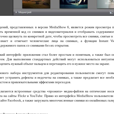
ений, представленных в версии MediaShow 6, является режим просмотра п
ь временной код со снимков и видеоматериалов и отображать содержимое 
точно щелкнуть по конкретной дате, чтобы просмотреть все снимки, снятые в 
знает и отмечает человеческие лица на снимках, а функция Instant V
держимого папок со снимками без их открытия.
кий интерфейс приложения стал более простым и понятным, а также был о
еем. Для выполнения стандартных действий могут использоваться интуити
ацепить нужный объект пальцем и перетащить его в нужное место на экране.
ового набора инструментов для редактирования пользователи смогут по
яет устранить дефекты и недочеты на снимках, а также предлагает все необ
кстом и привлекательными эффектами переходов.
агаются встроенные средства «прожига» медиа-файлов на оптические носи
та на сайты Flickr и YouTube. Прямо из интерфейса MediaShow пользователи
сайте Facebook, а также загружать многочисленные снимки из онлайновых гале