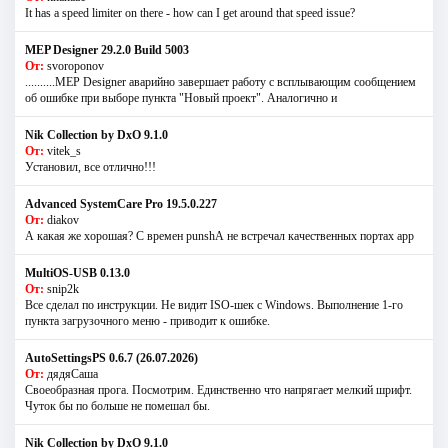
It has a speed limiter on there - how can I get around that speed issue?
MEP Designer 29.2.0 Build 5003
От:
svoroponov
..........MEP Designer аварийно завершает работу с всплывающим сообщением
об ошибке при выборе пункта "Новый проект". Аналогично и
Nik Collection by DxO 9.1.0
От:
vitek_s
Установил, все отлично!!!
Advanced SystemCare Pro 19.5.0.227
От:
diakov
А какая же хорошая? С времен punshА не встречал качественных портах app
MultiOS-USB 0.13.0
От:
snip2k
Все сделал по инструкции. Не видит ISO-шек с Windows. Выполнение 1-го
пункта загрузочного меню - приводит к ошибке.
AutoSettingsPS 0.6.7 (26.07.2026)
От:
дядяСаша
Своеобразная прога. Посмотрим. Единственно что напрягает мелкий шрифт.
Чуток бы по больше не помешал бы.
Nik Collection by DxO 9.1.0