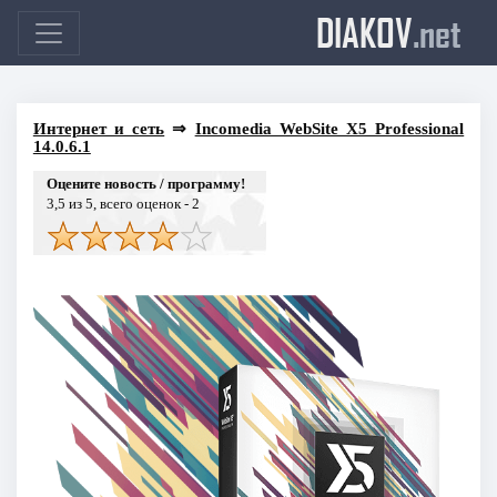
DIAKOV
.net
Интернет и сеть
⇒
Incomedia WebSite X5 Professional
14.0.6.1
Оцените новость / программу!
3,5
из 5, всего оценок -
2