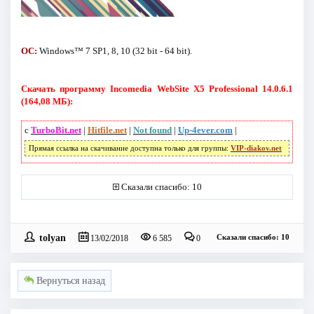
ОС:
Windows™ 7 SP1, 8, 10 (32 bit - 64 bit).
Скачать программу Incomedia WebSite X5 Professional 14.0.6.1
(164,08 МБ):
с
TurboBit.net
|
Hitfile.net
|
Not found
|
Up-4ever.com
|
Прямая ссылка на скачивание доступна только для группы:
VIP-diakov.net
Сказали спасибо: 10
tolyan
Сказали спасибо: 10
13/02/2018
6 585
0
Вернуться назад