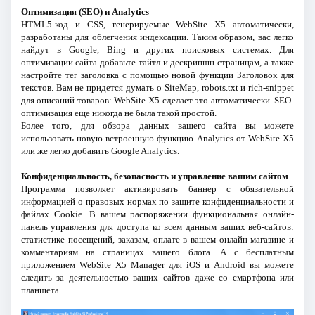
Оптимизация (SEO) и Analytics
HTML5-код и CSS, генерируемые WebSite X5 автоматически,
разработаны для облегчения индексации. Таким образом, вас легко
найдут в Google, Bing и других поисковых системах. Для
оптимизации сайта добавьте тайтл и дескрипшн страницам, а также
настройте тег заголовка с помощью новой функции Заголовок для
текстов. Вам не придется думать о SiteMap, robots.txt и rich-snippet
для описаний товаров: WebSite X5 сделает это автоматически. SEO-
оптимизация еще никогда не была такой простой.
Более того, для обзора данных вашего сайта вы можете
использовать новую встроенную функцию Analytics от WebSite X5
или же легко добавить Google Analytics.
Конфиденциальность, безопасность и управление вашим сайтом
Программа позволяет активировать баннер с обязательной
информацией о правовых нормах по защите конфиденциальности и
файлах Cookie. В вашем распоряжении функциональная онлайн-
панель управления для доступа ко всем данным ваших веб-сайтов:
статистике посещений, заказам, оплате в вашем онлайн-магазине и
комментариям на страницах вашего блога. А с бесплатным
приложением WebSite X5 Manager для iOS и Android вы можете
следить за деятельностью ваших сайтов даже со смартфона или
планшета.