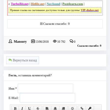
с
TurboBit.net
|
Hitfile.net
|
Not found
|
Post4earn.com
|
Прямая ссылка на скачивание доступна только для группы:
VIP-diakov.net
Сказали спасибо: 9
Mansory
13/06/2018
10 792
0
Сказали спасибо: 9
Вернуться назад
Гость
, оставишь комментарий?
Имя:
*
E-Mail: