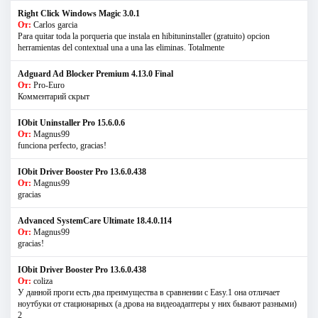
Right Click Windows Magic 3.0.1
От:
Carlos garcia
Para quitar toda la porqueria que instala en hibituninstaller (gratuito) opcion
herramientas del contextual una a una las eliminas. Totalmente
Adguard Ad Blocker Premium 4.13.0 Final
От:
Pro-Euro
Комментарий скрыт
IObit Uninstaller Pro 15.6.0.6
От:
Magnus99
funciona perfecto, gracias!
IObit Driver Booster Pro 13.6.0.438
От:
Magnus99
gracias
Advanced SystemCare Ultimate 18.4.0.114
От:
Magnus99
gracias!
IObit Driver Booster Pro 13.6.0.438
От:
coliza
У данной проги есть два преимущества в сравнении с Easy.1 она отличает
ноутбуки от стационарных (а дрова на видеоадаптеры у них бывают разными)
2