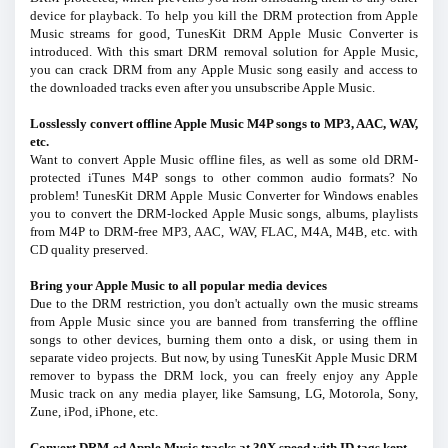
device for playback. To help you kill the DRM protection from Apple
Music streams for good, TunesKit DRM Apple Music Converter is
introduced. With this smart DRM removal solution for Apple Music,
you can crack DRM from any Apple Music song easily and access to
the downloaded tracks even after you unsubscribe Apple Music.
Losslessly convert offline Apple Music M4P songs to MP3, AAC, WAV,
etc.
Want to convert Apple Music offline files, as well as some old DRM-
protected iTunes M4P songs to other common audio formats? No
problem! TunesKit DRM Apple Music Converter for Windows enables
you to convert the DRM-locked Apple Music songs, albums, playlists
from M4P to DRM-free MP3, AAC, WAV, FLAC, M4A, M4B, etc. with
CD quality preserved.
Bring your Apple Music to all popular media devices
Due to the DRM restriction, you don't actually own the music streams
from Apple Music since you are banned from transferring the offline
songs to other devices, burning them onto a disk, or using them in
separate video projects. But now, by using TunesKit Apple Music DRM
remover to bypass the DRM lock, you can freely enjoy any Apple
Music track on any media player, like Samsung, LG, Motorola, Sony,
Zune, iPod, iPhone, etc.
Convert DRM-ed Apple Music tracks at 30X speed with ID tags kept