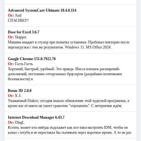
Advanced SystemCare Ultimate 18.4.0.114
От:
And
СПАСИБО!!
Dose for Excel 3.6.7
От:
Skipper
Машина впадает в ступор при попытке установки. Пробовал повторно после
перезагрузки с тем же результатом. Windows 11. MS Offiсe 2024.
Google Chrome 151.0.7922.76
От:
Гость Гость
Хороший, быстрый, удобный. Это правда. Масса плюшек расширений-
дополнений, постоянно отторгаемых браузером (разрабами политиками
безопасности) и
Boom 3D 2.0.0
От:
Х.З.
Уважаемый Diakov, сегодня вышло обновление этой чудесной программы, а
кроме вас её никто не умеет грамотно "отрепачить". С нетерпение ждём
Internet Download Manager 6.43.7
От:
OlegL
Кстати, может кто-нибудь подскажет как все-таки настроить IDM, чтобы он
качал с ютуба и не переставал бы скачивать через короткое время. А то не раз