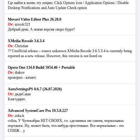
Где найти в меню эту опцию: Click Options icon / Application Options / Disable
Desktop Notifications and Auto Update Check option
Movavi Video Editor Plus 26.20.0
От:
azxsdc321
Добрый день. А новая версия скоро будет?
XMedia Recode 3.6.3.4
От:
Christian
?? Unofficial release – source unknown XMedia Recode 3.6.5.3.4 is currently being
reported as a new release. However, this version is not listed on
Opera One 134.0 Build 5954.46 + Portable
От:
diakov
проверил - качает.
AutoSettingsPS 0.6.7 (26.07.2026)
От:
дядяСаша
Благодарю.
Advanced SystemCare Pro 19.5.0.227
От:
zeka.k
coliza, У Чупокабры НЕТ СВОИХ, т.е. сделанных им самим, нормальных
порташек. Ну, может быть, что-нибудь простенькое. Все нормальные - это
СПИЖ... у