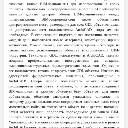
скачивать новые BIM-компоненты для использования в своих
проектах. Полностью интегрированный в ArchiCAD веб-портал
является единым центром обмена BIM-компонентами между
пользователями. BIMcomponents.com также обеспечивает
централизованное место размещение для всех GDL объектов, делая
их доступными всем пользователям ArchiCAD, когда им это
необходимо. В строительной индустрии все постоянно меняется:
каждый день появляются новые материалы, конструкции, идеи и
технологии. Можно сказать, что компоненты здания – это одна из
самых активно развивающихся областей в строительной BIM-
индустрии. Технология GDL, используемая в ArchiCAD, является
мощным профессиональным инструментом для создания
высокоинтеллектуальных параметрических элементов. Однако не
все пользователи готовы создавать свои GDL-объекты. Именно им
адресуются фундаментальные изменения, произошедшие в
ArchiCAD! Теперь любой пользователь может не только
смоделировать свой объект в объеме, но и выложить созданный
BIM-компонент в единую облачную базу объектов. Для вновь
добавляемых объектов заводится уникальное описание, по
которому другие пользователи посредством ключевых слов могут
моментально найти не только этот объект, но и десятки похожих.
Затем остается лишь подобрать необходимые для вашего BIM-
проекта элементы и загрузить их одним щелчком клавиши мыши.
Уникально, что все описанные операции осуществляются в рамках
ArchiCAD – программа предоставляет полный набор инструментов