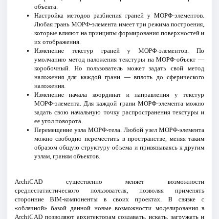
объекта.
Настройка методов разбиения граней у МОРФ-элементов.
Любая грань МОРФ-элемента имеет три режима построения,
которые влияют на принципы формирования поверхностей и
их отображения.
Изменение текстур граней у МОРФ-элементов. По
умолчанию метод наложения текстуры на МОРФ-объект —
коробочный. Но пользователь может задать свой метод
наложения для каждой грани — вплоть до сферического
наложения.
Изменение начала координат и направления у текстур
МОРФ-элемента. Для каждой грани МОРФ-элемента можно
задать свою начальную точку распространения текстуры и
ее угол поворота.
Перемещение узла МОРФ-тела. Любой узел МОРФ-элемента
можно свободно переместить в пространстве, меняя таким
образом общую структуру объема и привязываясь к другим
узлам, граням объектов.
ArchiCAD существенно меняет возможности
среднестатистического пользователя, позволяя применять
сторонние BIM-компоненты в своих проектах. В связке с
«облачной» базой данной новые возможности моделирования в
ArchiCAD позволяют архитекторам создавать, искать, загружать и