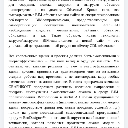
для создания, поиска, загрузки и выгрузки объектов
непосредственно из диалога Объекты! Кроме того, все
выкладываемые BIM-объекты можно найти на специализированном
веб-портале BIMcomponents.com, предоставляющем для
самоорганизации сообщества пользователей ArchiCAD
необходимые средства: комментарии, рейтинги объектов,
обновления и т.п. Таким образом, новая технология
загрузки\выгрузки BIM-компонентов и новый сайт – это
уникальный централизованный ресурс по обмену GDL-объектами!
Все современные здания и проекты должны быть экологичными и
энергоэффективными – это наш вклад в будущее планеты. Мы
считаем, что главные решения по эко- и энергоэффективности
здания должны приниматься архитекторами еще на начальных
стадиях работы над проектом, а не инженерами, когда любые
изменения внести намного сложнее. В своих программах компания
GRAPHISOFT продолжает развивать «зеленое» направление и
внедрять инструменты экологического анализа в среду BIM-
проектирования. Встроенный в ArchiCAD новый функционал по
анализу энергоэффективности (например, анализ геометрии модели
здания посредством границ зон, анализ погодных условий и т.д.)
похож на ранее поставляемый самостоятельный программный
продукт EcoDesigner™, но отныне базируется на абсолютно новой
технологии, которая позволяет произвести анализ модели в
динамическом режиме, используя BIM-геометрию, почасовую