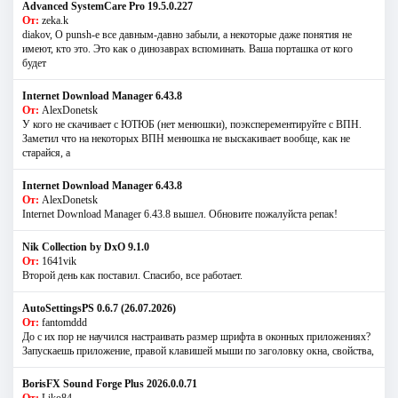
Advanced SystemCare Pro 19.5.0.227
От:
zeka.k
diakov, О punsh-е все давным-давно забыли, а некоторые даже понятия не
имеют, кто это. Это как о динозаврах вспоминать. Ваша порташка от кого
будет
Internet Download Manager 6.43.8
От:
AlexDonetsk
У кого не скачивает с ЮТЮБ (нет менюшки), поэксперементируйте с ВПН.
Заметил что на некоторых ВПН менюшка не выскакивает вообще, как не
старайся, а
Internet Download Manager 6.43.8
От:
AlexDonetsk
Internet Download Manager 6.43.8 вышел. Обновите пожалуйста репак!
Nik Collection by DxO 9.1.0
От:
1641vik
Второй день как поставил. Спасибо, все работает.
AutoSettingsPS 0.6.7 (26.07.2026)
От:
fantomddd
До с их пор не научился настраивать размер шрифта в оконных приложениях?
Запускаешь приложение, правой клавишей мыши по заголовку окна, свойства,
BorisFX Sound Forge Plus 2026.0.0.71