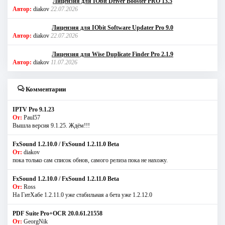
Лицензия для IObit Driver Booster PRO 13.5
Автор:
diakov
22.07.2026
Лицензия для IObit Software Updater Pro 9.0
Автор:
diakov
22.07.2026
Лицензия для Wise Duplicate Finder Pro 2.1.9
Автор:
diakov
11.07.2026
Комментарии
IPTV Pro 9.1.23
От:
Paul57
Вышла версия 9.1.25. Ждём!!!
FxSound 1.2.10.0 / FxSound 1.2.11.0 Beta
От:
diakov
пока только сам список обнов, самого релиза пока не нахожу.
FxSound 1.2.10.0 / FxSound 1.2.11.0 Beta
От:
Ross
На ГитХабе 1.2.11.0 уже стабильная а бета уже 1.2.12.0
PDF Suite Pro+OCR 20.0.61.21558
От:
GeorgNik