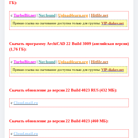
ГБ):
с
TurboBit.net
|
Not found
|
Upload4earn.org
|
Hitfile.net
Прямая ссылка на скачивание доступна только для группы:
VIP-diakov.net
Скачать программу ArchiCAD 22 Build 3009 (английская версия)
(1,76 ГБ):
с
TurboBit.net
|
Not found
|
Upload4earn.org
|
Hitfile.net
Прямая ссылка на скачивание доступна только для группы:
VIP-diakov.net
Скачать обновление до версии 22 Build 4023 RUS (432 МБ):
с
Cloud.mail.ru
Скачать обновление до версии 22 Build 4023 (460 МБ):
с
Cloud.mail.ru