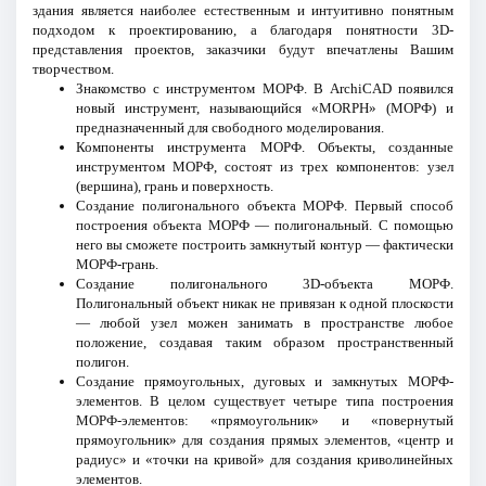
здания является наиболее естественным и интуитивно понятным
подходом к проектированию, а благодаря понятности 3D-
представления проектов, заказчики будут впечатлены Вашим
творчеством.
Знакомство с инструментом МОРФ. В ArchiCAD появился
новый инструмент, называющийся «MORPH» (МОРФ) и
предназначенный для свободного моделирования.
Компоненты инструмента МОРФ. Объекты, созданные
инструментом МОРФ, состоят из трех компонентов: узел
(вершина), грань и поверхность.
Создание полигонального объекта МОРФ. Первый способ
построения объекта МОРФ — полигональный. С помощью
него вы сможете построить замкнутый контур — фактически
МОРФ-грань.
Создание полигонального 3D-объекта МОРФ.
Полигональный объект никак не привязан к одной плоскости
— любой узел можен занимать в пространстве любое
положение, создавая таким образом пространственный
полигон.
Создание прямоугольных, дуговых и замкнутых МОРФ-
элементов. В целом существует четыре типа построения
МОРФ-элементов: «прямоугольник» и «повернутый
прямоугольник» для создания прямых элементов, «центр и
радиус» и «точки на кривой» для создания криволинейных
элементов.