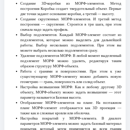
Создание 3D-коробки из МОРФ-элементов. Метод
построения Коробка создает твердотельный объект. Первые
две точки задают основание коробки, а третий — высоту.
Создание скругленных МОРФ-элементов. И третий метод
построения — скругление. Строится в три шага, при этом
сначала надо задать профиль.
Выбор подэлементов. Каждый МОРФ-элемент состоит из
подэлементов, которые можно выделить для дальнейшей
работы. Выбор нескольких подэлементов. При этом вы
можете выбрать несколько подэлементов сразу.
Удаление подэлементов МОРФ. В любой момент выделенный
подэлемент МОРФ можно удалить, редактируя таким
образом структуру МОРФ-объекта.
Работа с гранями и поверхностями. При этом к уже
существующему МОРФ-элементу можно добавить новую
геометрию — грань, поверхность или солид-объект.
Настройка возвышения МОРФ. Как и любому другому 3D
объекту, МОРФ-объекту можно задать возвышение — этот
параметр называется Базовая высота.
Отображение МОРФ-элементов на плане. На поэтажном
плане МОРФ-элемент отображается как 3D проекция —
также как и сложные кровли или оболочка.
Настройка покрытий у МОРФ-элемента. В диалоге
параметров МОРФ-элемента можно задать базовый материал
покрытия, который затем применяется ко всем граням