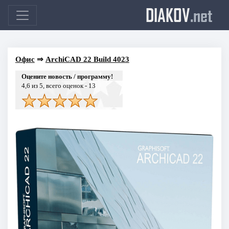
DIAKOV
.net
Офис
⇒
ArchiCAD 22 Build 4023
Оцените новость / программу!
4,6
из 5, всего оценок -
13